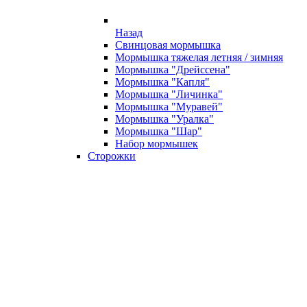
Назад
Свинцовая мормышка
Мормышка тяжелая летняя / зимняя
Мормышка "Дрейссена"
Мормышка "Капля"
Мормышка "Личинка"
Мормышка "Муравей"
Мормышка "Уралка"
Мормышка "Шар"
Набор мормышек
Сторожки