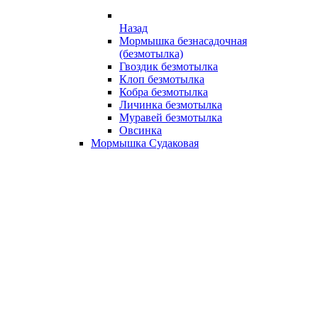
Назад
Мормышка безнасадочная
(безмотылка)
Гвоздик безмотылка
Клоп безмотылка
Кобра безмотылка
Личинка безмотылка
Муравей безмотылка
Овсинка
Мормышка Судаковая