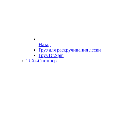
Назад
Груз для раскручивания лески
Груз Dr.Spin
Тейл-Спиннер