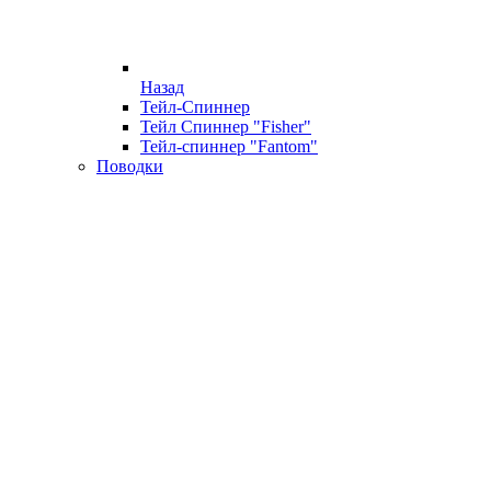
Назад
Тейл-Спиннер
Тейл Спиннер "Fisher"
Тейл-спиннер "Fantom"
Поводки