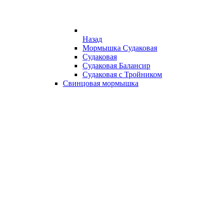
Назад
Мормышка Судаковая
Судаковая
Судаковая Балансир
Судаковая с Тройником
Свинцовая мормышка