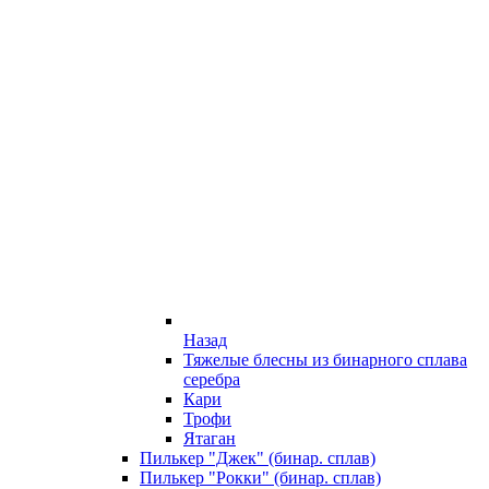
Назад
Тяжелые блесны из бинарного сплава
серебра
Кари
Трофи
Ятаган
Пилькер "Джек" (бинар. сплав)
Пилькер "Рокки" (бинар. сплав)