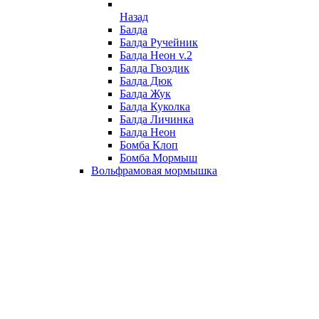
Назад
Балда
Балда Ручейник
Балда Неон v.2
Балда Гвоздик
Балда Дюк
Балда Жук
Балда Куколка
Балда Личинка
Балда Неон
Бомба Клоп
Бомба Мормыш
Вольфрамовая мормышка