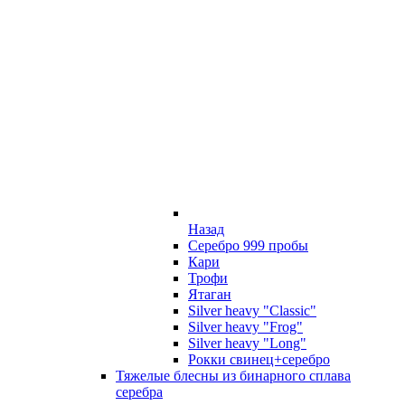
Назад
Серебро 999 пробы
Кари
Трофи
Ятаган
Silver heavy "Classic"
Silver heavy "Frog"
Silver heavy "Long"
Рокки свинец+серебро
Тяжелые блесны из бинарного сплава
серебра