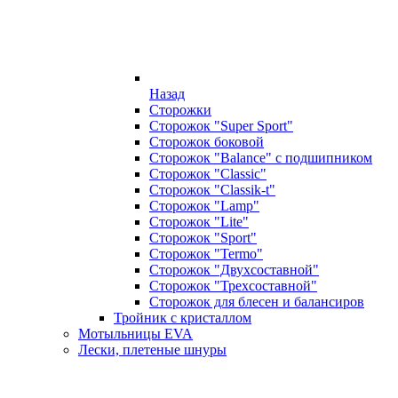
Назад
Сторожки
Сторожок "Super Sport"
Сторожок боковой
Сторожок "Balance" с подшипником
Сторожок "Classic"
Сторожок "Classik-t"
Сторожок "Lamp"
Сторожок "Lite"
Сторожок "Sport"
Сторожок "Termo"
Сторожок "Двухсоставной"
Сторожок "Трехсоставной"
Сторожок для блесен и балансиров
Тройник с кристаллом
Мотыльницы EVA
Лески, плетеные шнуры