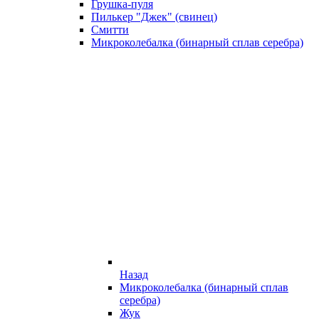
Грушка-пуля
Пилькер "Джек" (свинец)
Смитти
Микроколебалка (бинарный сплав серебра)
Назад
Микроколебалка (бинарный сплав
серебра)
Жук