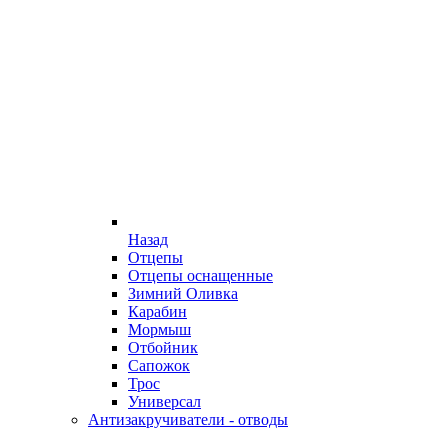
Назад
Отцепы
Отцепы оснащенные
Зимний Оливка
Карабин
Мормыш
Отбойник
Сапожок
Трос
Универсал
Антизакручиватели - отводы