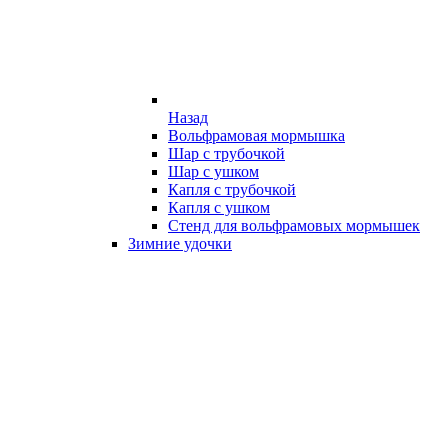
Назад
Вольфрамовая мормышка
Шар с трубочкой
Шар с ушком
Капля с трубочкой
Капля с ушком
Стенд для вольфрамовых мормышек
Зимние удочки