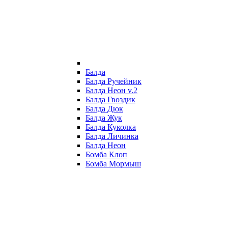
Балда
Балда Ручейник
Балда Неон v.2
Балда Гвоздик
Балда Дюк
Балда Жук
Балда Куколка
Балда Личинка
Балда Неон
Бомба Клоп
Бомба Мормыш