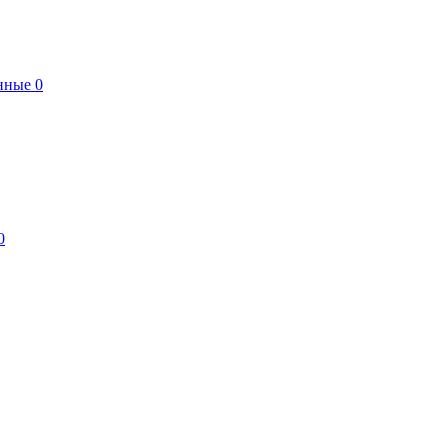
нные
0
0