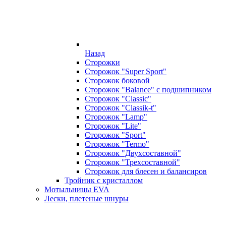
Назад
Сторожки
Сторожок "Super Sport"
Сторожок боковой
Сторожок "Balance" с подшипником
Сторожок "Classic"
Сторожок "Classik-t"
Сторожок "Lamp"
Сторожок "Lite"
Сторожок "Sport"
Сторожок "Termo"
Сторожок "Двухсоставной"
Сторожок "Трехсоставной"
Сторожок для блесен и балансиров
Тройник с кристаллом
Мотыльницы EVA
Лески, плетеные шнуры