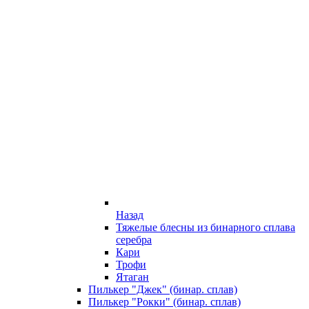
Назад
Тяжелые блесны из бинарного сплава
серебра
Кари
Трофи
Ятаган
Пилькер "Джек" (бинар. сплав)
Пилькер "Рокки" (бинар. сплав)