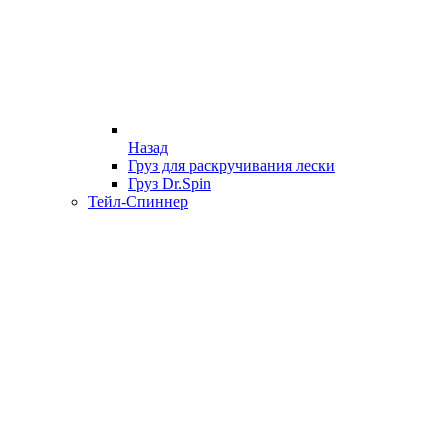
Назад
Груз для раскручивания лески
Груз Dr.Spin
Тейл-Спиннер