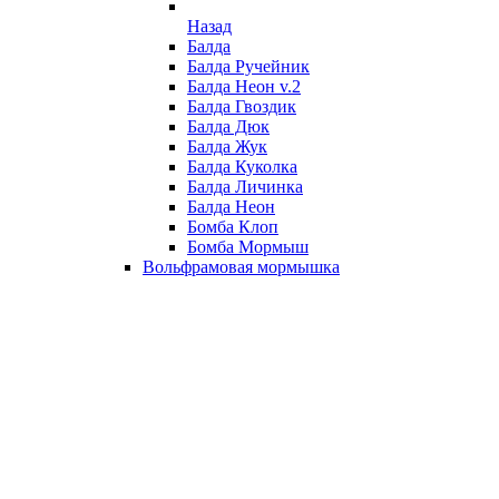
Назад
Балда
Балда Ручейник
Балда Неон v.2
Балда Гвоздик
Балда Дюк
Балда Жук
Балда Куколка
Балда Личинка
Балда Неон
Бомба Клоп
Бомба Мормыш
Вольфрамовая мормышка