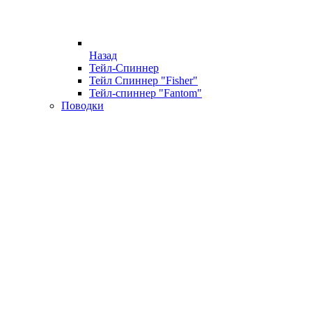
Назад
Тейл-Спиннер
Тейл Спиннер "Fisher"
Тейл-спиннер "Fantom"
Поводки