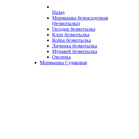
Назад
Мормышка безнасадочная
(безмотылка)
Гвоздик безмотылка
Клоп безмотылка
Кобра безмотылка
Личинка безмотылка
Муравей безмотылка
Овсинка
Мормышка Судаковая