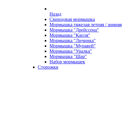
Назад
Свинцовая мормышка
Мормышка тяжелая летняя / зимняя
Мормышка "Дрейссена"
Мормышка "Капля"
Мормышка "Личинка"
Мормышка "Муравей"
Мормышка "Уралка"
Мормышка "Шар"
Набор мормышек
Сторожки