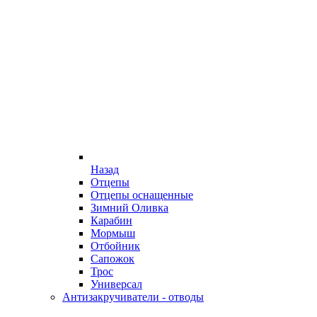
Назад
Отцепы
Отцепы оснащенные
Зимний Оливка
Карабин
Мормыш
Отбойник
Сапожок
Трос
Универсал
Антизакручиватели - отводы