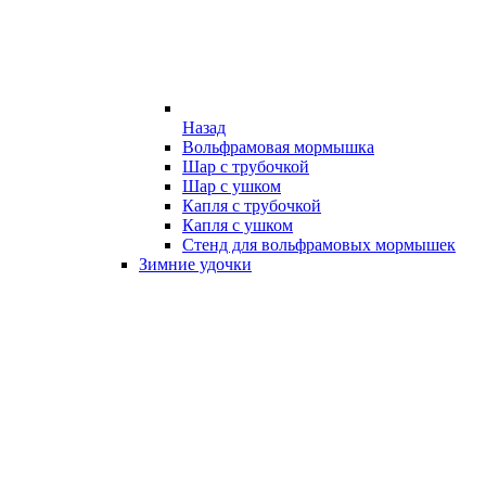
Назад
Вольфрамовая мормышка
Шар с трубочкой
Шар с ушком
Капля с трубочкой
Капля с ушком
Стенд для вольфрамовых мормышек
Зимние удочки