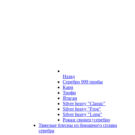
Назад
Серебро 999 пробы
Кари
Трофи
Ятаган
Silver heavy "Classic"
Silver heavy "Frog"
Silver heavy "Long"
Рокки свинец+серебро
Тяжелые блесны из бинарного сплава
серебра