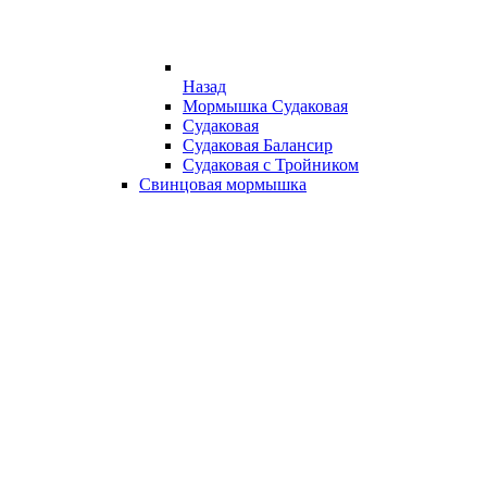
Назад
Мормышка Судаковая
Судаковая
Судаковая Балансир
Судаковая с Тройником
Свинцовая мормышка