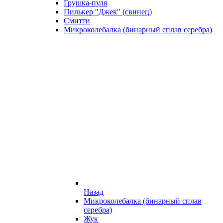
Грушка-пуля
Пилькер "Джек" (свинец)
Смитти
Микроколебалка (бинарный сплав серебра)
Назад
Микроколебалка (бинарный сплав
серебра)
Жук