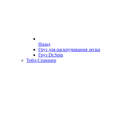
Назад
Груз для раскручивания лески
Груз Dr.Spin
Тейл-Спиннер