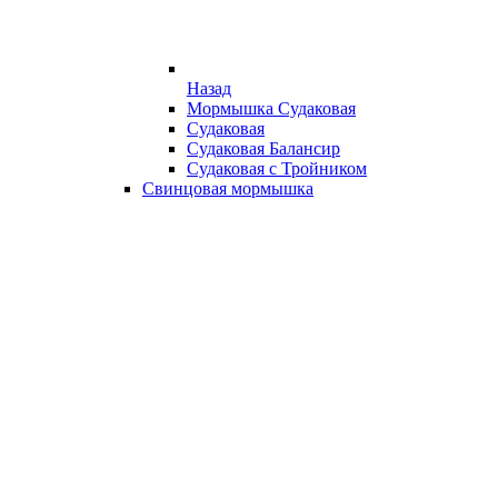
Назад
Мормышка Судаковая
Судаковая
Судаковая Балансир
Судаковая с Тройником
Свинцовая мормышка