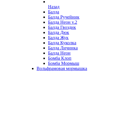
Назад
Балда
Балда Ручейник
Балда Неон v.2
Балда Гвоздик
Балда Дюк
Балда Жук
Балда Куколка
Балда Личинка
Балда Неон
Бомба Клоп
Бомба Мормыш
Вольфрамовая мормышка