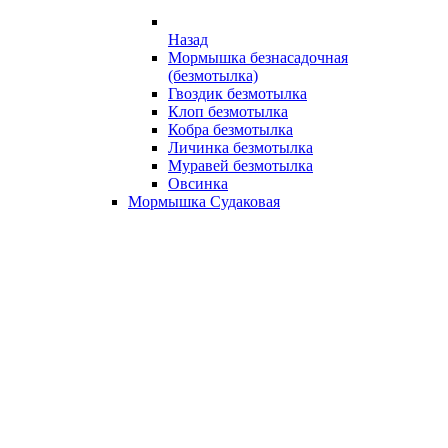
Назад
Мормышка безнасадочная
(безмотылка)
Гвоздик безмотылка
Клоп безмотылка
Кобра безмотылка
Личинка безмотылка
Муравей безмотылка
Овсинка
Мормышка Судаковая