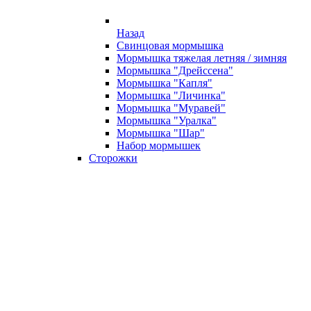
Назад
Свинцовая мормышка
Мормышка тяжелая летняя / зимняя
Мормышка "Дрейссена"
Мормышка "Капля"
Мормышка "Личинка"
Мормышка "Муравей"
Мормышка "Уралка"
Мормышка "Шар"
Набор мормышек
Сторожки