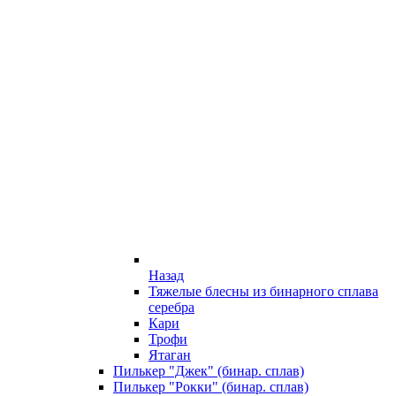
Назад
Тяжелые блесны из бинарного сплава
серебра
Кари
Трофи
Ятаган
Пилькер "Джек" (бинар. сплав)
Пилькер "Рокки" (бинар. сплав)