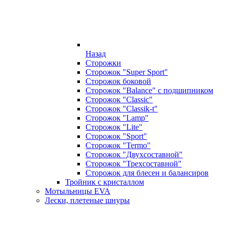
Назад
Сторожки
Сторожок "Super Sport"
Сторожок боковой
Сторожок "Balance" с подшипником
Сторожок "Classic"
Сторожок "Classik-t"
Сторожок "Lamp"
Сторожок "Lite"
Сторожок "Sport"
Сторожок "Termo"
Сторожок "Двухсоставной"
Сторожок "Трехсоставной"
Сторожок для блесен и балансиров
Тройник с кристаллом
Мотыльницы EVA
Лески, плетеные шнуры