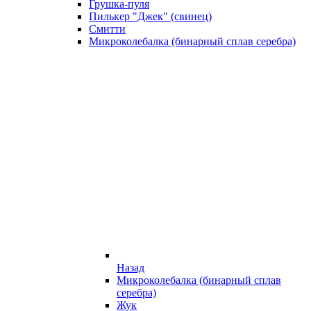
Грушка-пуля
Пилькер "Джек" (свинец)
Смитти
Микроколебалка (бинарный сплав серебра)
Назад
Микроколебалка (бинарный сплав
серебра)
Жук