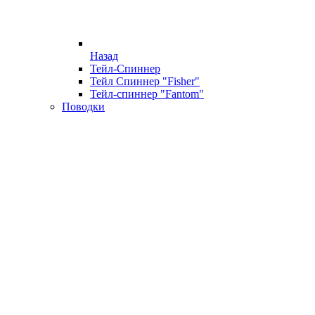
Назад
Тейл-Спиннер
Тейл Спиннер "Fisher"
Тейл-спиннер "Fantom"
Поводки