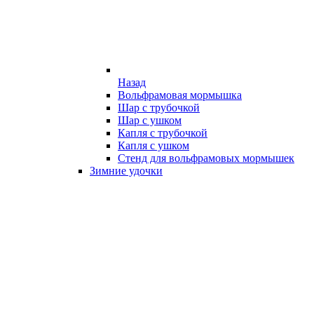
Назад
Вольфрамовая мормышка
Шар с трубочкой
Шар с ушком
Капля с трубочкой
Капля с ушком
Стенд для вольфрамовых мормышек
Зимние удочки