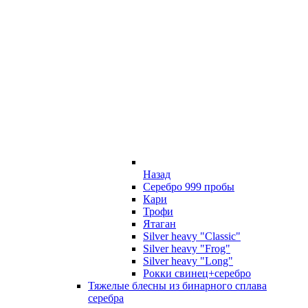
Назад
Серебро 999 пробы
Кари
Трофи
Ятаган
Silver heavy "Classic"
Silver heavy "Frog"
Silver heavy "Long"
Рокки свинец+серебро
Тяжелые блесны из бинарного сплава
серебра