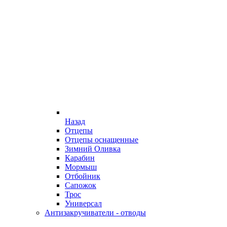
Назад
Отцепы
Отцепы оснащенные
Зимний Оливка
Карабин
Мормыш
Отбойник
Сапожок
Трос
Универсал
Антизакручиватели - отводы