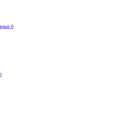
нные
0
0