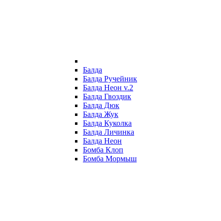
Балда
Балда Ручейник
Балда Неон v.2
Балда Гвоздик
Балда Дюк
Балда Жук
Балда Куколка
Балда Личинка
Балда Неон
Бомба Клоп
Бомба Мормыш