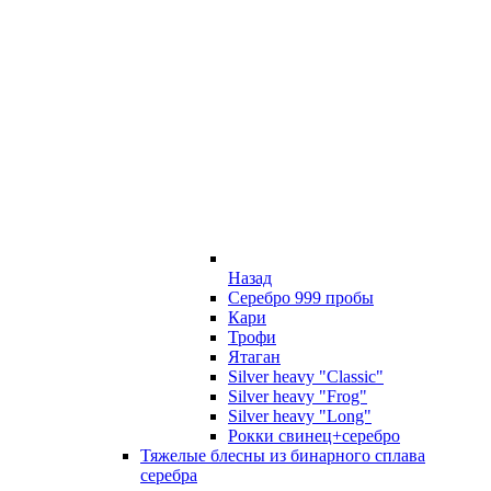
Назад
Серебро 999 пробы
Кари
Трофи
Ятаган
Silver heavy "Classic"
Silver heavy "Frog"
Silver heavy "Long"
Рокки свинец+серебро
Тяжелые блесны из бинарного сплава
серебра