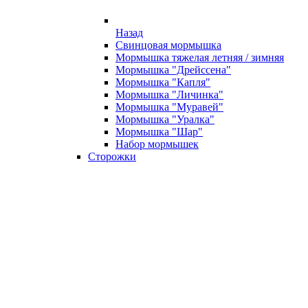
Назад
Свинцовая мормышка
Мормышка тяжелая летняя / зимняя
Мормышка "Дрейссена"
Мормышка "Капля"
Мормышка "Личинка"
Мормышка "Муравей"
Мормышка "Уралка"
Мормышка "Шар"
Набор мормышек
Сторожки