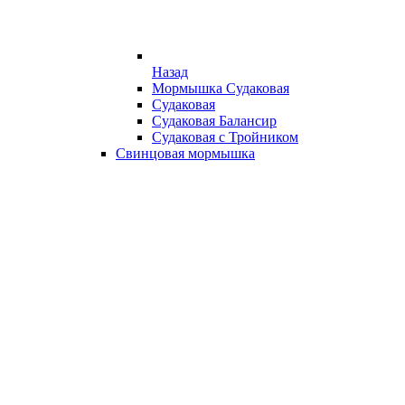
Назад
Мормышка Судаковая
Судаковая
Судаковая Балансир
Судаковая с Тройником
Свинцовая мормышка