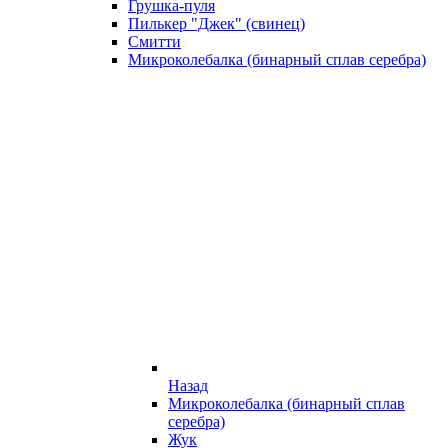
Грушка-пуля
Пилькер "Джек" (свинец)
Смитти
Микроколебалка (бинарный сплав серебра)
Назад
Микроколебалка (бинарный сплав
серебра)
Жук