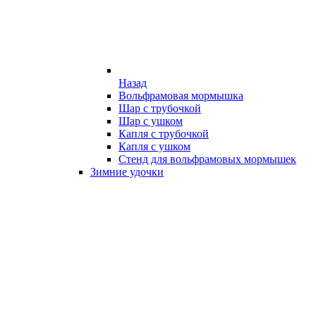
Назад
Вольфрамовая мормышка
Шар с трубочкой
Шар с ушком
Капля с трубочкой
Капля с ушком
Стенд для вольфрамовых мормышек
Зимние удочки