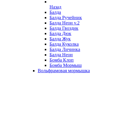
Назад
Балда
Балда Ручейник
Балда Неон v.2
Балда Гвоздик
Балда Дюк
Балда Жук
Балда Куколка
Балда Личинка
Балда Неон
Бомба Клоп
Бомба Мормыш
Вольфрамовая мормышка