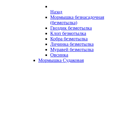
Назад
Мормышка безнасадочная
(безмотылка)
Гвоздик безмотылка
Клоп безмотылка
Кобра безмотылка
Личинка безмотылка
Муравей безмотылка
Овсинка
Мормышка Судаковая