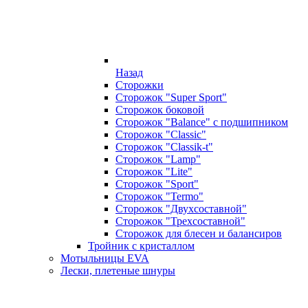
Назад
Сторожки
Сторожок "Super Sport"
Сторожок боковой
Сторожок "Balance" с подшипником
Сторожок "Classic"
Сторожок "Classik-t"
Сторожок "Lamp"
Сторожок "Lite"
Сторожок "Sport"
Сторожок "Termo"
Сторожок "Двухсоставной"
Сторожок "Трехсоставной"
Сторожок для блесен и балансиров
Тройник с кристаллом
Мотыльницы EVA
Лески, плетеные шнуры