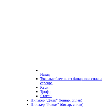
Назад
Тяжелые блесны из бинарного сплава
серебра
Кари
Трофи
Ятаган
Пилькер "Джек" (бинар. сплав)
Пилькер "Рокки" (бинар. сплав)