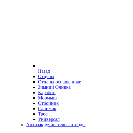
Назад
Отцепы
Отцепы оснащенные
Зимний Оливка
Карабин
Мормыш
Отбойник
Сапожок
Трос
Универсал
Антизакручиватели - отводы