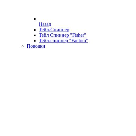
Назад
Тейл-Спиннер
Тейл Спиннер "Fisher"
Тейл-спиннер "Fantom"
Поводки