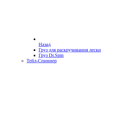
Назад
Груз для раскручивания лески
Груз Dr.Spin
Тейл-Спиннер