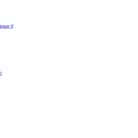
нные
0
0