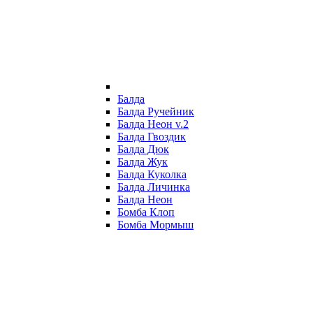
Балда
Балда Ручейник
Балда Неон v.2
Балда Гвоздик
Балда Дюк
Балда Жук
Балда Куколка
Балда Личинка
Балда Неон
Бомба Клоп
Бомба Мормыш