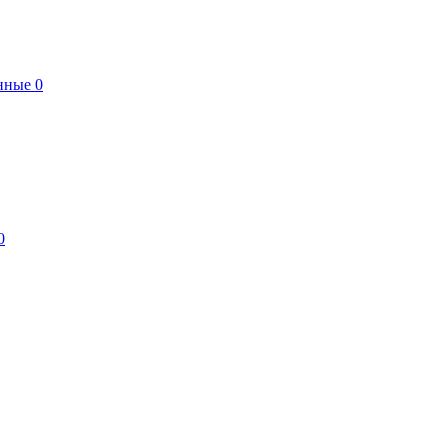
нные
0
0