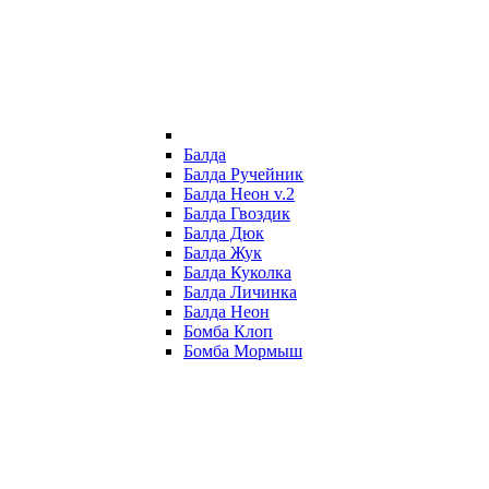
Балда
Балда Ручейник
Балда Неон v.2
Балда Гвоздик
Балда Дюк
Балда Жук
Балда Куколка
Балда Личинка
Балда Неон
Бомба Клоп
Бомба Мормыш