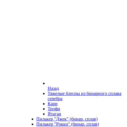
Назад
Тяжелые блесны из бинарного сплава
серебра
Кари
Трофи
Ятаган
Пилькер "Джек" (бинар. сплав)
Пилькер "Рокки" (бинар. сплав)