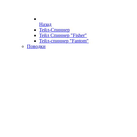
Назад
Тейл-Спиннер
Тейл Спиннер "Fisher"
Тейл-спиннер "Fantom"
Поводки