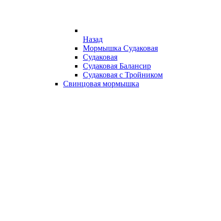
Назад
Мормышка Судаковая
Судаковая
Судаковая Балансир
Судаковая с Тройником
Свинцовая мормышка