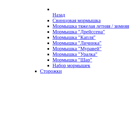
Назад
Свинцовая мормышка
Мормышка тяжелая летняя / зимняя
Мормышка "Дрейссена"
Мормышка "Капля"
Мормышка "Личинка"
Мормышка "Муравей"
Мормышка "Уралка"
Мормышка "Шар"
Набор мормышек
Сторожки