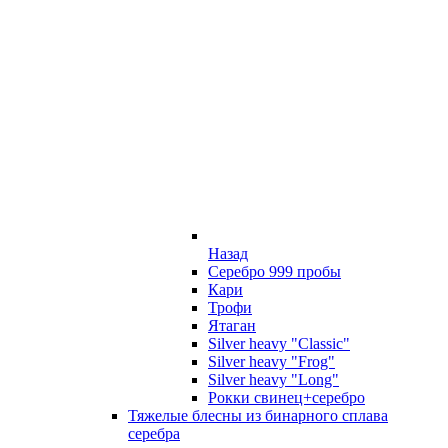
Назад
Серебро 999 пробы
Кари
Трофи
Ятаган
Silver heavy "Classic"
Silver heavy "Frog"
Silver heavy "Long"
Рокки свинец+серебро
Тяжелые блесны из бинарного сплава
серебра