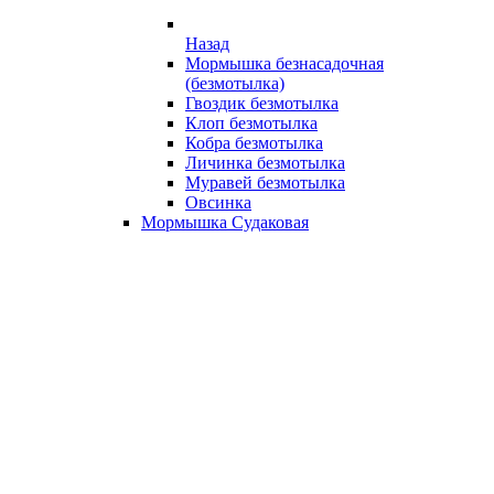
Назад
Мормышка безнасадочная
(безмотылка)
Гвоздик безмотылка
Клоп безмотылка
Кобра безмотылка
Личинка безмотылка
Муравей безмотылка
Овсинка
Мормышка Судаковая