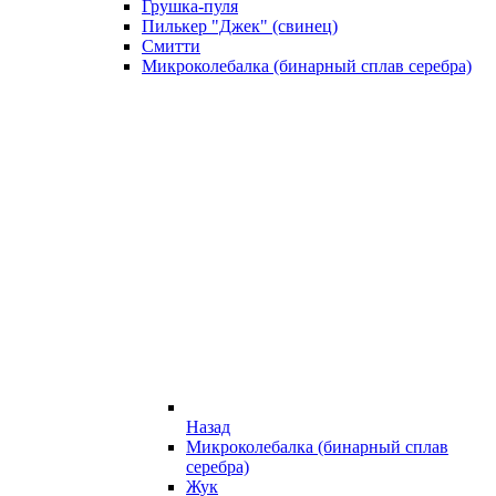
Грушка-пуля
Пилькер "Джек" (свинец)
Смитти
Микроколебалка (бинарный сплав серебра)
Назад
Микроколебалка (бинарный сплав
серебра)
Жук