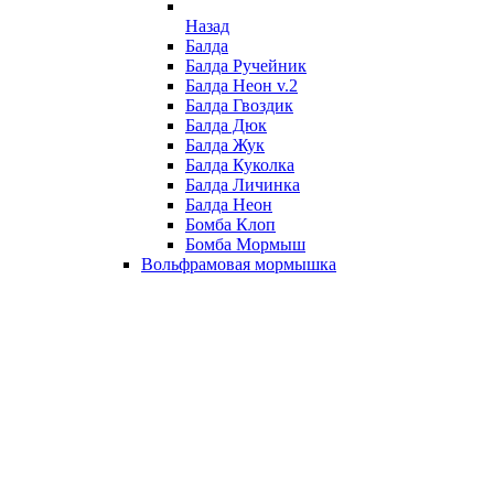
Назад
Балда
Балда Ручейник
Балда Неон v.2
Балда Гвоздик
Балда Дюк
Балда Жук
Балда Куколка
Балда Личинка
Балда Неон
Бомба Клоп
Бомба Мормыш
Вольфрамовая мормышка