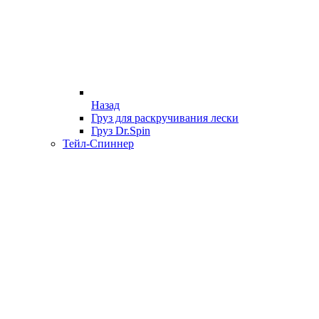
Назад
Груз для раскручивания лески
Груз Dr.Spin
Тейл-Спиннер