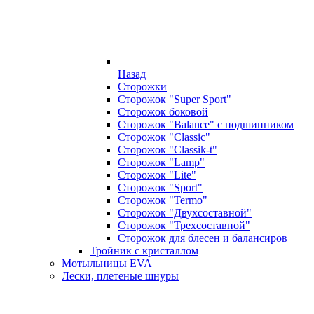
Назад
Сторожки
Сторожок "Super Sport"
Сторожок боковой
Сторожок "Balance" с подшипником
Сторожок "Classic"
Сторожок "Classik-t"
Сторожок "Lamp"
Сторожок "Lite"
Сторожок "Sport"
Сторожок "Termo"
Сторожок "Двухсоставной"
Сторожок "Трехсоставной"
Сторожок для блесен и балансиров
Тройник с кристаллом
Мотыльницы EVA
Лески, плетеные шнуры