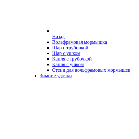
Назад
Вольфрамовая мормышка
Шар с трубочкой
Шар с ушком
Капля с трубочкой
Капля с ушком
Стенд для вольфрамовых мормышек
Зимние удочки