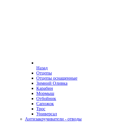
Назад
Отцепы
Отцепы оснащенные
Зимний Оливка
Карабин
Мормыш
Отбойник
Сапожок
Трос
Универсал
Антизакручиватели - отводы