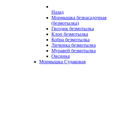
Назад
Мормышка безнасадочная
(безмотылка)
Гвоздик безмотылка
Клоп безмотылка
Кобра безмотылка
Личинка безмотылка
Муравей безмотылка
Овсинка
Мормышка Судаковая