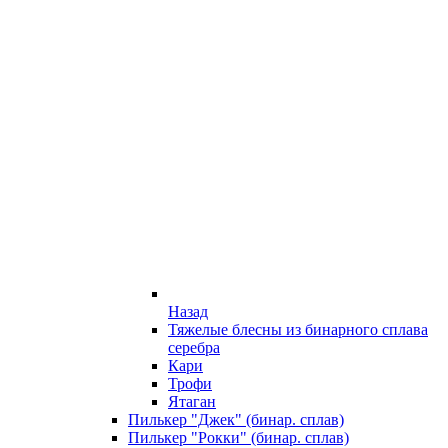
Назад
Тяжелые блесны из бинарного сплава
серебра
Кари
Трофи
Ятаган
Пилькер "Джек" (бинар. сплав)
Пилькер "Рокки" (бинар. сплав)