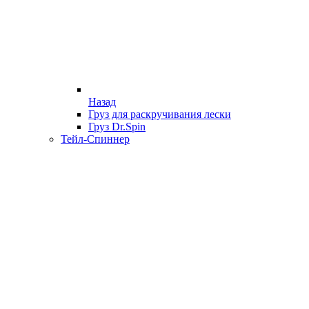
Назад
Груз для раскручивания лески
Груз Dr.Spin
Тейл-Спиннер