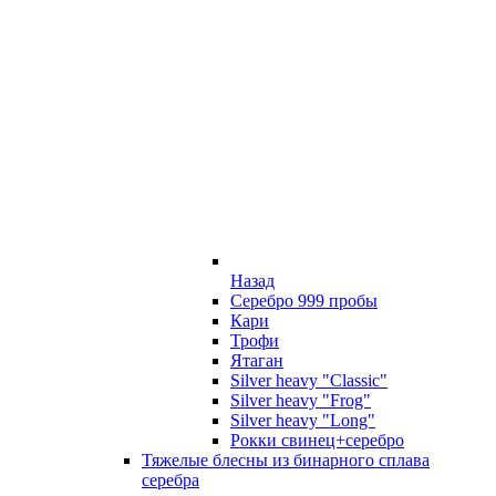
Назад
Серебро 999 пробы
Кари
Трофи
Ятаган
Silver heavy "Classic"
Silver heavy "Frog"
Silver heavy "Long"
Рокки свинец+серебро
Тяжелые блесны из бинарного сплава
серебра