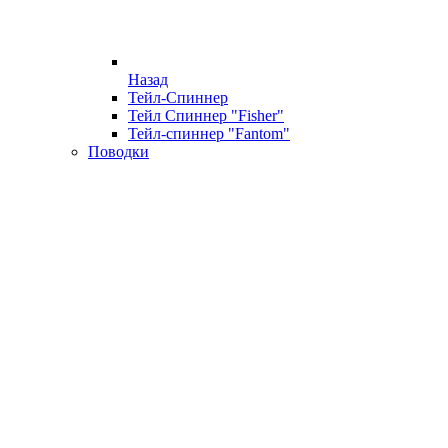
Назад
Тейл-Спиннер
Тейл Спиннер "Fisher"
Тейл-спиннер "Fantom"
Поводки