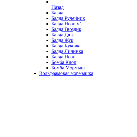
Назад
Балда
Балда Ручейник
Балда Неон v.2
Балда Гвоздик
Балда Дюк
Балда Жук
Балда Куколка
Балда Личинка
Балда Неон
Бомба Клоп
Бомба Мормыш
Вольфрамовая мормышка