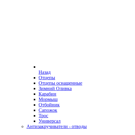
Назад
Отцепы
Отцепы оснащенные
Зимний Оливка
Карабин
Мормыш
Отбойник
Сапожок
Трос
Универсал
Антизакручиватели - отводы