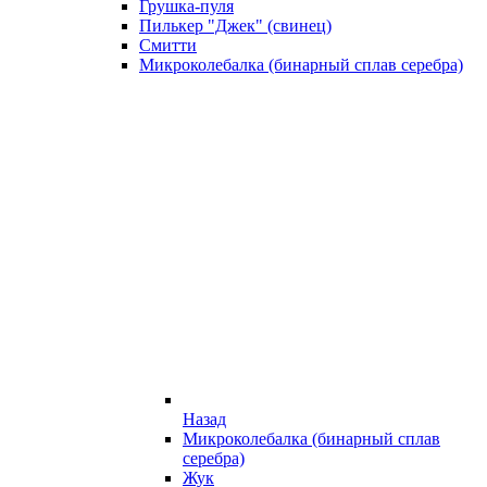
Грушка-пуля
Пилькер "Джек" (свинец)
Смитти
Микроколебалка (бинарный сплав серебра)
Назад
Микроколебалка (бинарный сплав
серебра)
Жук