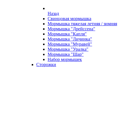
Назад
Свинцовая мормышка
Мормышка тяжелая летняя / зимняя
Мормышка "Дрейссена"
Мормышка "Капля"
Мормышка "Личинка"
Мормышка "Муравей"
Мормышка "Уралка"
Мормышка "Шар"
Набор мормышек
Сторожки