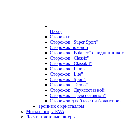
Назад
Сторожки
Сторожок "Super Sport"
Сторожок боковой
Сторожок "Balance" с подшипником
Сторожок "Classic"
Сторожок "Classik-t"
Сторожок "Lamp"
Сторожок "Lite"
Сторожок "Sport"
Сторожок "Termo"
Сторожок "Двухсоставной"
Сторожок "Трехсоставной"
Сторожок для блесен и балансиров
Тройник с кристаллом
Мотыльницы EVA
Лески, плетеные шнуры