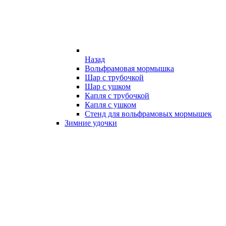
Назад
Вольфрамовая мормышка
Шар с трубочкой
Шар с ушком
Капля с трубочкой
Капля с ушком
Стенд для вольфрамовых мормышек
Зимние удочки