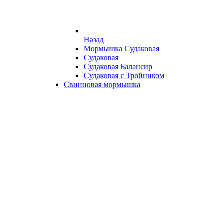
Назад
Мормышка Судаковая
Судаковая
Судаковая Балансир
Судаковая с Тройником
Свинцовая мормышка