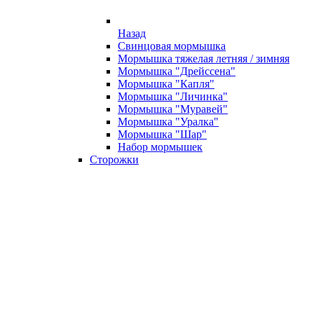
Назад
Свинцовая мормышка
Мормышка тяжелая летняя / зимняя
Мормышка "Дрейссена"
Мормышка "Капля"
Мормышка "Личинка"
Мормышка "Муравей"
Мормышка "Уралка"
Мормышка "Шар"
Набор мормышек
Сторожки