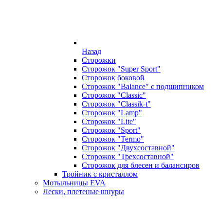
Назад
Сторожки
Сторожок "Super Sport"
Сторожок боковой
Сторожок "Balance" с подшипником
Сторожок "Classic"
Сторожок "Classik-t"
Сторожок "Lamp"
Сторожок "Lite"
Сторожок "Sport"
Сторожок "Termo"
Сторожок "Двухсоставной"
Сторожок "Трехсоставной"
Сторожок для блесен и балансиров
Тройник с кристаллом
Мотыльницы EVA
Лески, плетеные шнуры