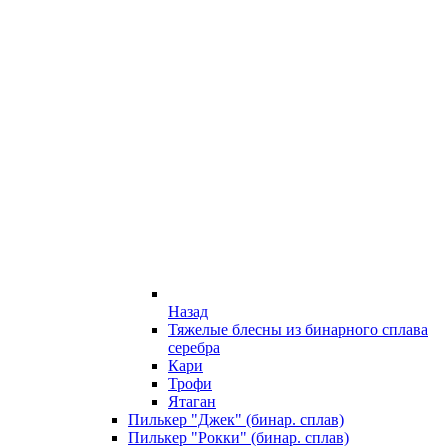
Назад
Тяжелые блесны из бинарного сплава
серебра
Кари
Трофи
Ятаган
Пилькер "Джек" (бинар. сплав)
Пилькер "Рокки" (бинар. сплав)