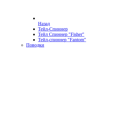
Назад
Тейл-Спиннер
Тейл Спиннер "Fisher"
Тейл-спиннер "Fantom"
Поводки