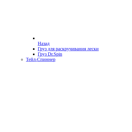
Назад
Груз для раскручивания лески
Груз Dr.Spin
Тейл-Спиннер