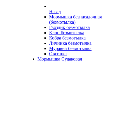
Назад
Мормышка безнасадочная
(безмотылка)
Гвоздик безмотылка
Клоп безмотылка
Кобра безмотылка
Личинка безмотылка
Муравей безмотылка
Овсинка
Мормышка Судаковая