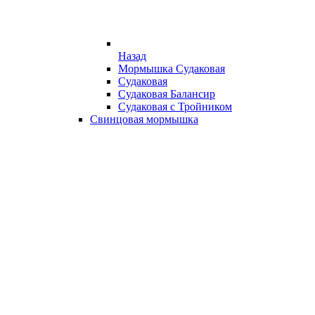
Назад
Мормышка Судаковая
Судаковая
Судаковая Балансир
Судаковая с Тройником
Свинцовая мормышка