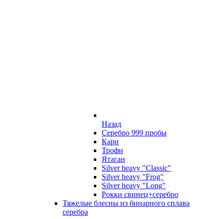
Назад
Серебро 999 пробы
Кари
Трофи
Ятаган
Silver heavy "Classic"
Silver heavy "Frog"
Silver heavy "Long"
Рокки свинец+серебро
Тяжелые блесны из бинарного сплава
серебра