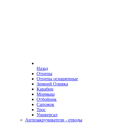
Назад
Отцепы
Отцепы оснащенные
Зимний Оливка
Карабин
Мормыш
Отбойник
Сапожок
Трос
Универсал
Антизакручиватели - отводы