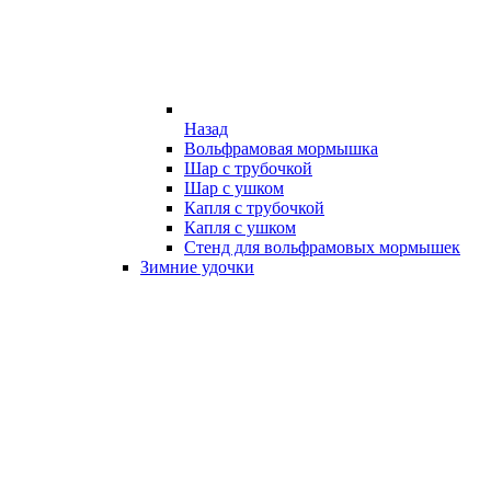
Назад
Вольфрамовая мормышка
Шар с трубочкой
Шар с ушком
Капля с трубочкой
Капля с ушком
Стенд для вольфрамовых мормышек
Зимние удочки