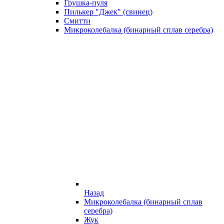
Грушка-пуля
Пилькер "Джек" (свинец)
Смитти
Микроколебалка (бинарный сплав серебра)
Назад
Микроколебалка (бинарный сплав
серебра)
Жук