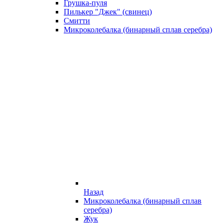
Грушка-пуля
Пилькер "Джек" (свинец)
Смитти
Микроколебалка (бинарный сплав серебра)
Назад
Микроколебалка (бинарный сплав
серебра)
Жук