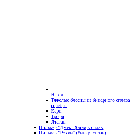
Назад
Тяжелые блесны из бинарного сплава
серебра
Кари
Трофи
Ятаган
Пилькер "Джек" (бинар. сплав)
Пилькер "Рокки" (бинар. сплав)