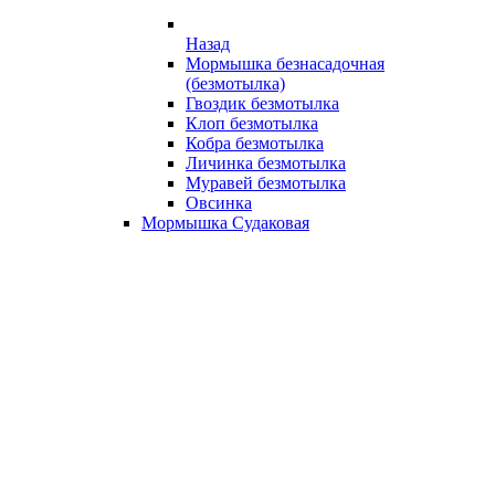
Назад
Мормышка безнасадочная
(безмотылка)
Гвоздик безмотылка
Клоп безмотылка
Кобра безмотылка
Личинка безмотылка
Муравей безмотылка
Овсинка
Мормышка Судаковая