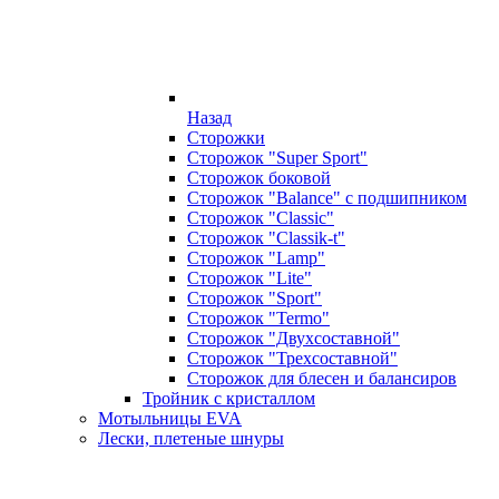
Назад
Сторожки
Сторожок "Super Sport"
Сторожок боковой
Сторожок "Balance" с подшипником
Сторожок "Classic"
Сторожок "Classik-t"
Сторожок "Lamp"
Сторожок "Lite"
Сторожок "Sport"
Сторожок "Termo"
Сторожок "Двухсоставной"
Сторожок "Трехсоставной"
Сторожок для блесен и балансиров
Тройник с кристаллом
Мотыльницы EVA
Лески, плетеные шнуры