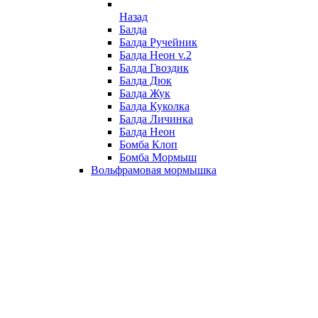
Назад
Балда
Балда Ручейник
Балда Неон v.2
Балда Гвоздик
Балда Дюк
Балда Жук
Балда Куколка
Балда Личинка
Балда Неон
Бомба Клоп
Бомба Мормыш
Вольфрамовая мормышка