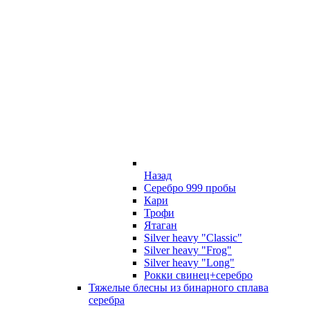
Назад
Серебро 999 пробы
Кари
Трофи
Ятаган
Silver heavy "Classic"
Silver heavy "Frog"
Silver heavy "Long"
Рокки свинец+серебро
Тяжелые блесны из бинарного сплава
серебра