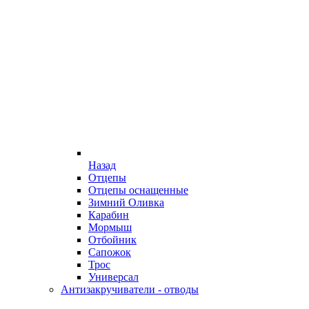
Назад
Отцепы
Отцепы оснащенные
Зимний Оливка
Карабин
Мормыш
Отбойник
Сапожок
Трос
Универсал
Антизакручиватели - отводы