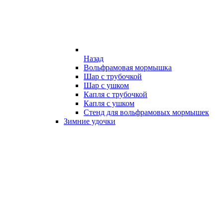
Назад
Вольфрамовая мормышка
Шар с трубочкой
Шар с ушком
Капля с трубочкой
Капля с ушком
Стенд для вольфрамовых мормышек
Зимние удочки