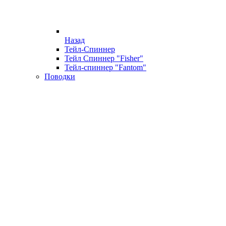
Назад
Тейл-Спиннер
Тейл Спиннер "Fisher"
Тейл-спиннер "Fantom"
Поводки