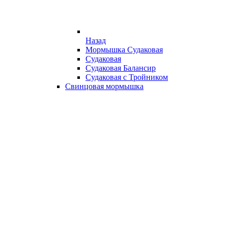
Назад
Мормышка Судаковая
Судаковая
Судаковая Балансир
Судаковая с Тройником
Свинцовая мормышка