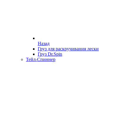
Назад
Груз для раскручивания лески
Груз Dr.Spin
Тейл-Спиннер