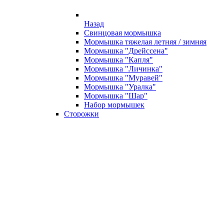
Назад
Свинцовая мормышка
Мормышка тяжелая летняя / зимняя
Мормышка "Дрейссена"
Мормышка "Капля"
Мормышка "Личинка"
Мормышка "Муравей"
Мормышка "Уралка"
Мормышка "Шар"
Набор мормышек
Сторожки