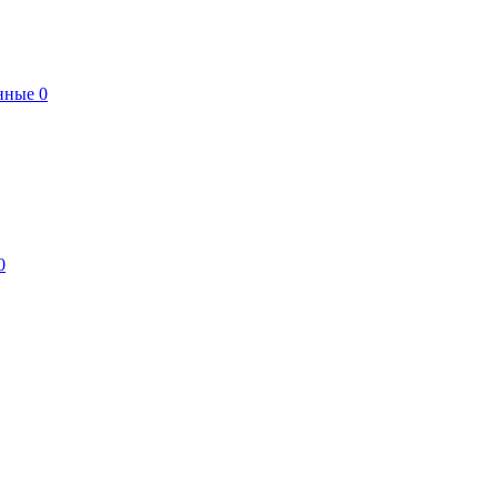
нные
0
0