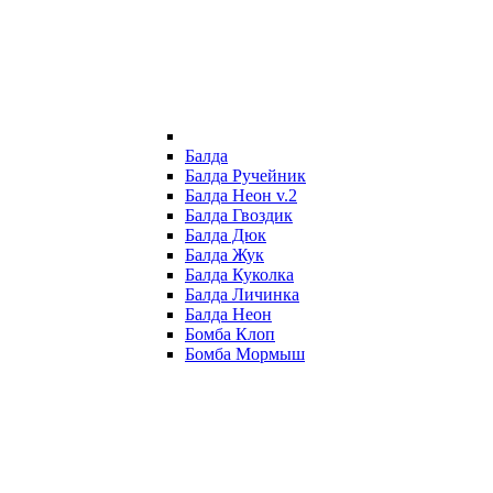
Балда
Балда Ручейник
Балда Неон v.2
Балда Гвоздик
Балда Дюк
Балда Жук
Балда Куколка
Балда Личинка
Балда Неон
Бомба Клоп
Бомба Мормыш