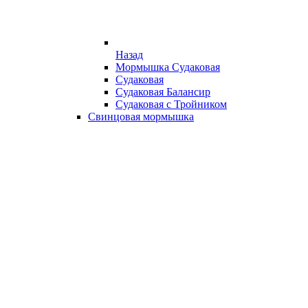
Назад
Мормышка Судаковая
Судаковая
Судаковая Балансир
Судаковая с Тройником
Свинцовая мормышка