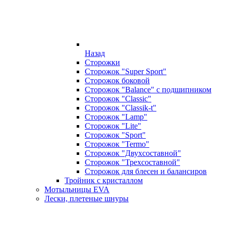
Назад
Сторожки
Сторожок "Super Sport"
Сторожок боковой
Сторожок "Balance" с подшипником
Сторожок "Classic"
Сторожок "Classik-t"
Сторожок "Lamp"
Сторожок "Lite"
Сторожок "Sport"
Сторожок "Termo"
Сторожок "Двухсоставной"
Сторожок "Трехсоставной"
Сторожок для блесен и балансиров
Тройник с кристаллом
Мотыльницы EVA
Лески, плетеные шнуры