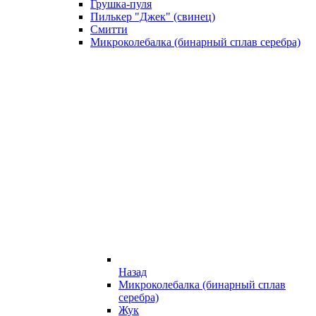
Грушка-пуля
Пилькер "Джек" (свинец)
Смитти
Микроколебалка (бинарный сплав серебра)
Назад
Микроколебалка (бинарный сплав
серебра)
Жук