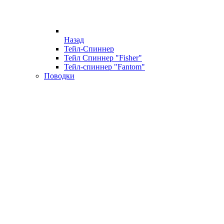
Назад
Тейл-Спиннер
Тейл Спиннер "Fisher"
Тейл-спиннер "Fantom"
Поводки