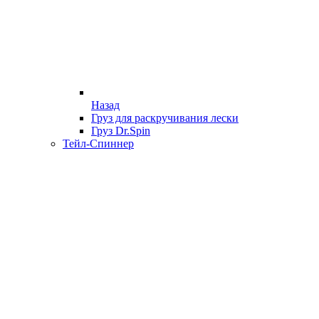
Назад
Груз для раскручивания лески
Груз Dr.Spin
Тейл-Спиннер