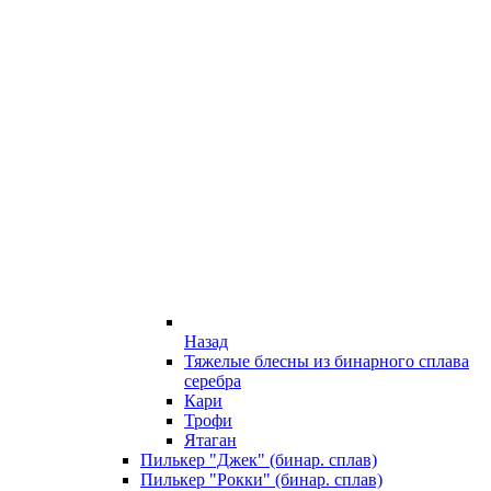
Назад
Тяжелые блесны из бинарного сплава
серебра
Кари
Трофи
Ятаган
Пилькер "Джек" (бинар. сплав)
Пилькер "Рокки" (бинар. сплав)