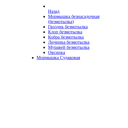
Назад
Мормышка безнасадочная
(безмотылка)
Гвоздик безмотылка
Клоп безмотылка
Кобра безмотылка
Личинка безмотылка
Муравей безмотылка
Овсинка
Мормышка Судаковая