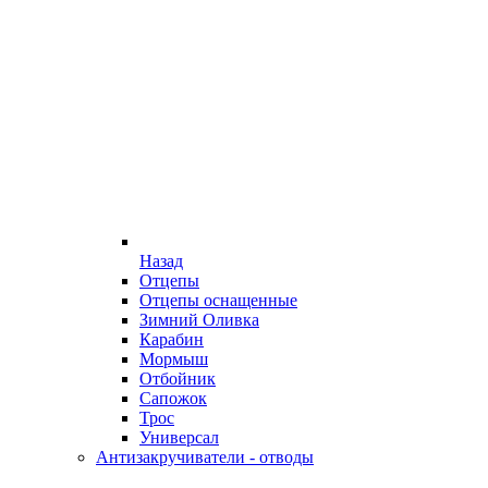
Назад
Отцепы
Отцепы оснащенные
Зимний Оливка
Карабин
Мормыш
Отбойник
Сапожок
Трос
Универсал
Антизакручиватели - отводы