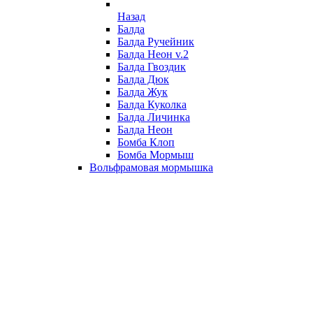
Назад
Балда
Балда Ручейник
Балда Неон v.2
Балда Гвоздик
Балда Дюк
Балда Жук
Балда Куколка
Балда Личинка
Балда Неон
Бомба Клоп
Бомба Мормыш
Вольфрамовая мормышка