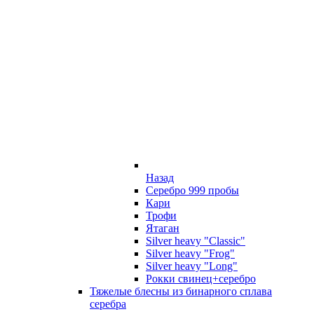
Назад
Серебро 999 пробы
Кари
Трофи
Ятаган
Silver heavy "Classic"
Silver heavy "Frog"
Silver heavy "Long"
Рокки свинец+серебро
Тяжелые блесны из бинарного сплава
серебра