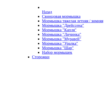
Назад
Свинцовая мормышка
Мормышка тяжелая летняя / зимняя
Мормышка "Дрейссена"
Мормышка "Капля"
Мормышка "Личинка"
Мормышка "Муравей"
Мормышка "Уралка"
Мормышка "Шар"
Набор мормышек
Сторожки