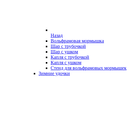
Назад
Вольфрамовая мормышка
Шар с трубочкой
Шар с ушком
Капля с трубочкой
Капля с ушком
Стенд для вольфрамовых мормышек
Зимние удочки