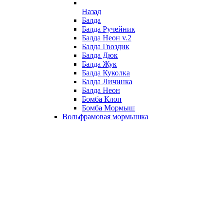
Назад
Балда
Балда Ручейник
Балда Неон v.2
Балда Гвоздик
Балда Дюк
Балда Жук
Балда Куколка
Балда Личинка
Балда Неон
Бомба Клоп
Бомба Мормыш
Вольфрамовая мормышка