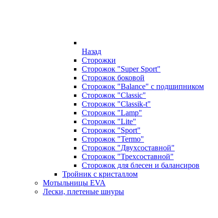
Назад
Сторожки
Сторожок "Super Sport"
Сторожок боковой
Сторожок "Balance" с подшипником
Сторожок "Classic"
Сторожок "Classik-t"
Сторожок "Lamp"
Сторожок "Lite"
Сторожок "Sport"
Сторожок "Termo"
Сторожок "Двухсоставной"
Сторожок "Трехсоставной"
Сторожок для блесен и балансиров
Тройник с кристаллом
Мотыльницы EVA
Лески, плетеные шнуры