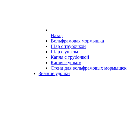
Назад
Вольфрамовая мормышка
Шар с трубочкой
Шар с ушком
Капля с трубочкой
Капля с ушком
Стенд для вольфрамовых мормышек
Зимние удочки