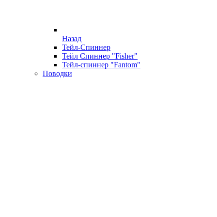
Назад
Тейл-Спиннер
Тейл Спиннер "Fisher"
Тейл-спиннер "Fantom"
Поводки