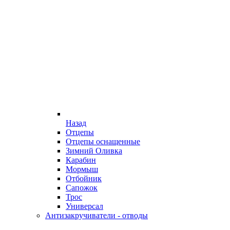
Назад
Отцепы
Отцепы оснащенные
Зимний Оливка
Карабин
Мормыш
Отбойник
Сапожок
Трос
Универсал
Антизакручиватели - отводы