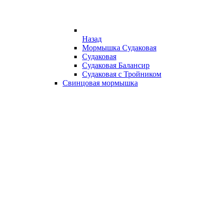
Назад
Мормышка Судаковая
Судаковая
Судаковая Балансир
Судаковая с Тройником
Свинцовая мормышка