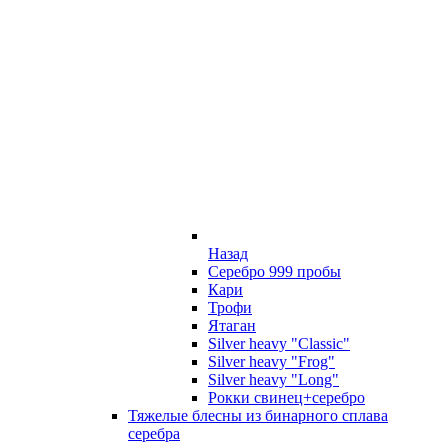
Назад
Серебро 999 пробы
Кари
Трофи
Ятаган
Silver heavy "Classic"
Silver heavy "Frog"
Silver heavy "Long"
Рокки свинец+серебро
Тяжелые блесны из бинарного сплава
серебра