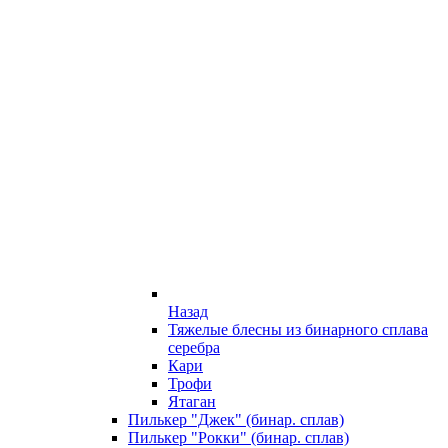
Назад
Тяжелые блесны из бинарного сплава
серебра
Кари
Трофи
Ятаган
Пилькер "Джек" (бинар. сплав)
Пилькер "Рокки" (бинар. сплав)