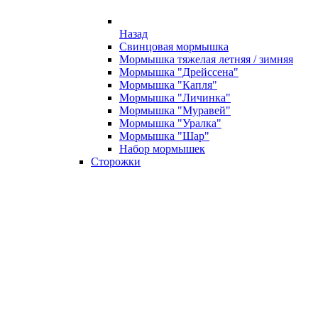
Назад
Свинцовая мормышка
Мормышка тяжелая летняя / зимняя
Мормышка "Дрейссена"
Мормышка "Капля"
Мормышка "Личинка"
Мормышка "Муравей"
Мормышка "Уралка"
Мормышка "Шар"
Набор мормышек
Сторожки