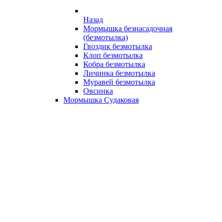
Назад
Мормышка безнасадочная
(безмотылка)
Гвоздик безмотылка
Клоп безмотылка
Кобра безмотылка
Личинка безмотылка
Муравей безмотылка
Овсинка
Мормышка Судаковая