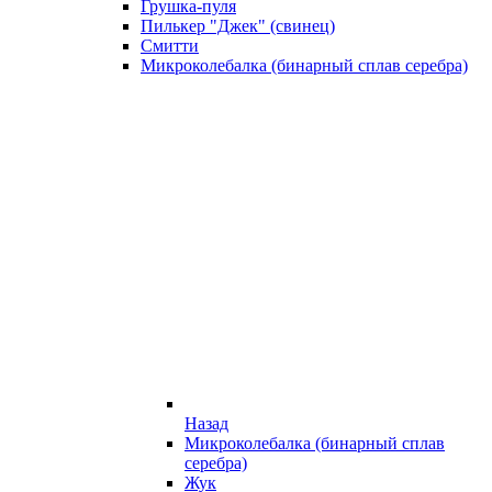
Грушка-пуля
Пилькер "Джек" (свинец)
Смитти
Микроколебалка (бинарный сплав серебра)
Назад
Микроколебалка (бинарный сплав
серебра)
Жук