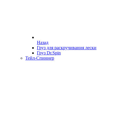
Назад
Груз для раскручивания лески
Груз Dr.Spin
Тейл-Спиннер