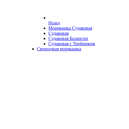
Назад
Мормышка Судаковая
Судаковая
Судаковая Балансир
Судаковая с Тройником
Свинцовая мормышка