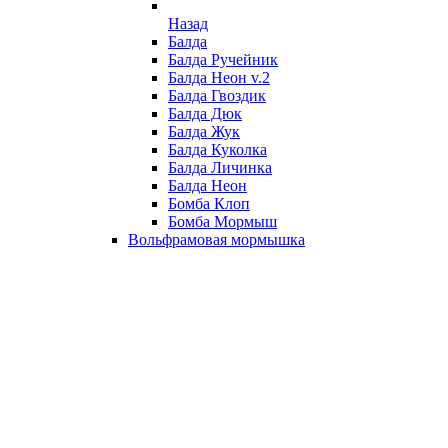
Назад
Балда
Балда Ручейник
Балда Неон v.2
Балда Гвоздик
Балда Дюк
Балда Жук
Балда Куколка
Балда Личинка
Балда Неон
Бомба Клоп
Бомба Мормыш
Вольфрамовая мормышка