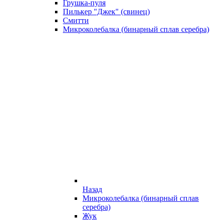
Грушка-пуля
Пилькер "Джек" (свинец)
Смитти
Микроколебалка (бинарный сплав серебра)
Назад
Микроколебалка (бинарный сплав
серебра)
Жук