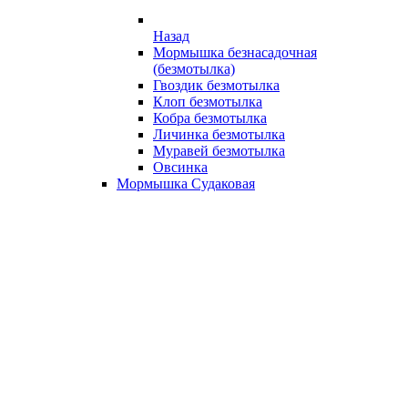
Назад
Мормышка безнасадочная
(безмотылка)
Гвоздик безмотылка
Клоп безмотылка
Кобра безмотылка
Личинка безмотылка
Муравей безмотылка
Овсинка
Мормышка Судаковая