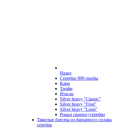
Назад
Серебро 999 пробы
Кари
Трофи
Ятаган
Silver heavy "Classic"
Silver heavy "Frog"
Silver heavy "Long"
Рокки свинец+серебро
Тяжелые блесны из бинарного сплава
серебра