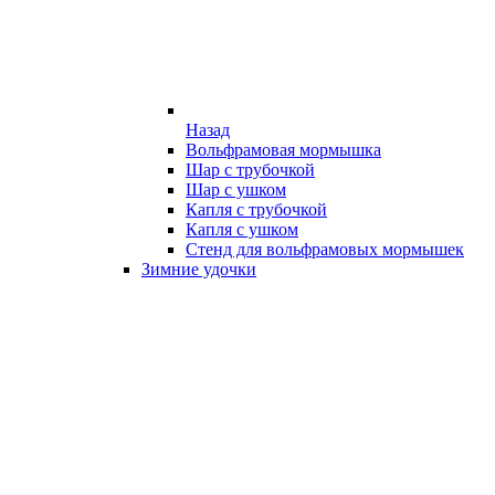
Назад
Вольфрамовая мормышка
Шар с трубочкой
Шар с ушком
Капля с трубочкой
Капля с ушком
Стенд для вольфрамовых мормышек
Зимние удочки