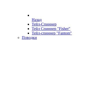
Назад
Тейл-Спиннер
Тейл Спиннер "Fisher"
Тейл-спиннер "Fantom"
Поводки