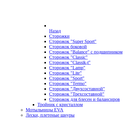
Назад
Сторожки
Сторожок "Super Sport"
Сторожок боковой
Сторожок "Balance" с подшипником
Сторожок "Classic"
Сторожок "Classik-t"
Сторожок "Lamp"
Сторожок "Lite"
Сторожок "Sport"
Сторожок "Termo"
Сторожок "Двухсоставной"
Сторожок "Трехсоставной"
Сторожок для блесен и балансиров
Тройник с кристаллом
Мотыльницы EVA
Лески, плетеные шнуры