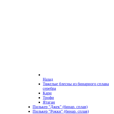
Назад
Тяжелые блесны из бинарного сплава
серебра
Кари
Трофи
Ятаган
Пилькер "Джек" (бинар. сплав)
Пилькер "Рокки" (бинар. сплав)