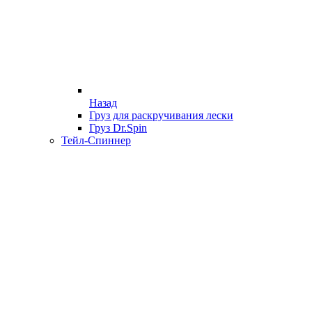
Назад
Груз для раскручивания лески
Груз Dr.Spin
Тейл-Спиннер