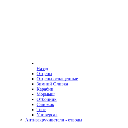
Назад
Отцепы
Отцепы оснащенные
Зимний Оливка
Карабин
Мормыш
Отбойник
Сапожок
Трос
Универсал
Антизакручиватели - отводы