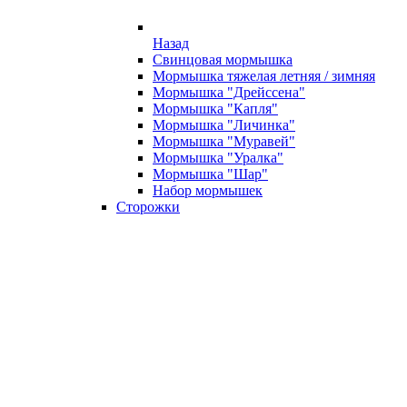
Назад
Свинцовая мормышка
Мормышка тяжелая летняя / зимняя
Мормышка "Дрейссена"
Мормышка "Капля"
Мормышка "Личинка"
Мормышка "Муравей"
Мормышка "Уралка"
Мормышка "Шар"
Набор мормышек
Сторожки