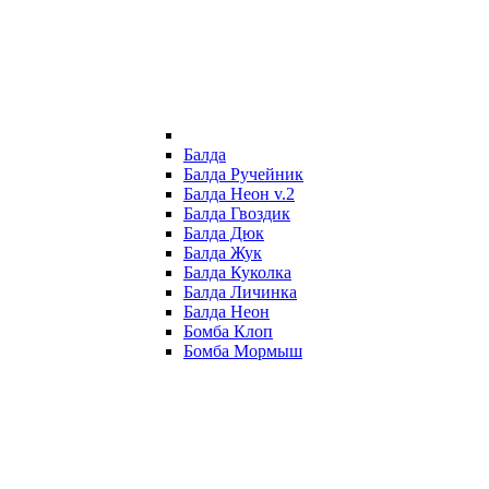
Балда
Балда Ручейник
Балда Неон v.2
Балда Гвоздик
Балда Дюк
Балда Жук
Балда Куколка
Балда Личинка
Балда Неон
Бомба Клоп
Бомба Мормыш