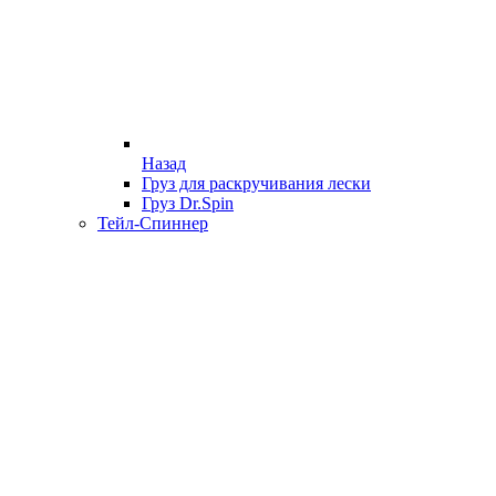
Назад
Груз для раскручивания лески
Груз Dr.Spin
Тейл-Спиннер