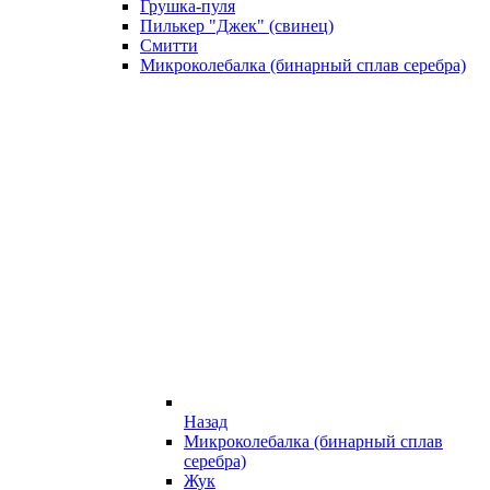
Грушка-пуля
Пилькер "Джек" (свинец)
Смитти
Микроколебалка (бинарный сплав серебра)
Назад
Микроколебалка (бинарный сплав
серебра)
Жук