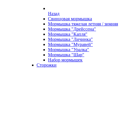
Назад
Свинцовая мормышка
Мормышка тяжелая летняя / зимняя
Мормышка "Дрейссена"
Мормышка "Капля"
Мормышка "Личинка"
Мормышка "Муравей"
Мормышка "Уралка"
Мормышка "Шар"
Набор мормышек
Сторожки