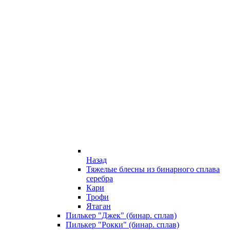
Назад
Тяжелые блесны из бинарного сплава
серебра
Кари
Трофи
Ятаган
Пилькер "Джек" (бинар. сплав)
Пилькер "Рокки" (бинар. сплав)