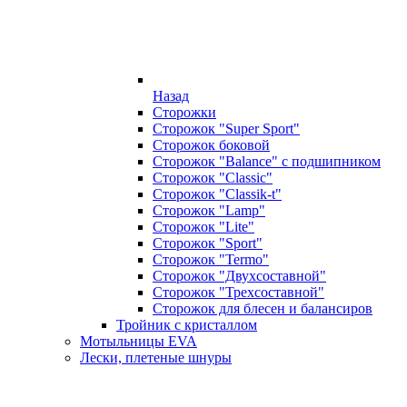
Назад
Сторожки
Сторожок "Super Sport"
Сторожок боковой
Сторожок "Balance" с подшипником
Сторожок "Classic"
Сторожок "Classik-t"
Сторожок "Lamp"
Сторожок "Lite"
Сторожок "Sport"
Сторожок "Termo"
Сторожок "Двухсоставной"
Сторожок "Трехсоставной"
Сторожок для блесен и балансиров
Тройник с кристаллом
Мотыльницы EVA
Лески, плетеные шнуры