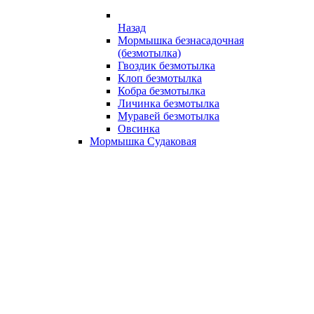
Назад
Мормышка безнасадочная
(безмотылка)
Гвоздик безмотылка
Клоп безмотылка
Кобра безмотылка
Личинка безмотылка
Муравей безмотылка
Овсинка
Мормышка Судаковая