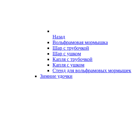
Назад
Вольфрамовая мормышка
Шар с трубочкой
Шар с ушком
Капля с трубочкой
Капля с ушком
Стенд для вольфрамовых мормышек
Зимние удочки