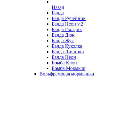
Назад
Балда
Балда Ручейник
Балда Неон v.2
Балда Гвоздик
Балда Дюк
Балда Жук
Балда Куколка
Балда Личинка
Балда Неон
Бомба Клоп
Бомба Мормыш
Вольфрамовая мормышка