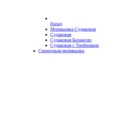
Назад
Мормышка Судаковая
Судаковая
Судаковая Балансир
Судаковая с Тройником
Свинцовая мормышка