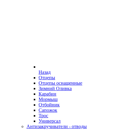
Назад
Отцепы
Отцепы оснащенные
Зимний Оливка
Карабин
Мормыш
Отбойник
Сапожок
Трос
Универсал
Антизакручиватели - отводы