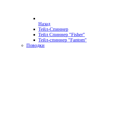
Назад
Тейл-Спиннер
Тейл Спиннер "Fisher"
Тейл-спиннер "Fantom"
Поводки