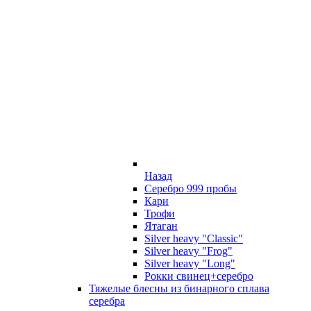
Назад
Серебро 999 пробы
Кари
Трофи
Ятаган
Silver heavy "Classic"
Silver heavy "Frog"
Silver heavy "Long"
Рокки свинец+серебро
Тяжелые блесны из бинарного сплава
серебра