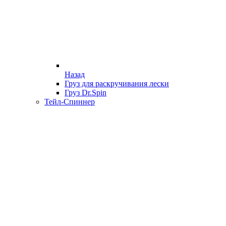
Назад
Груз для раскручивания лески
Груз Dr.Spin
Тейл-Спиннер