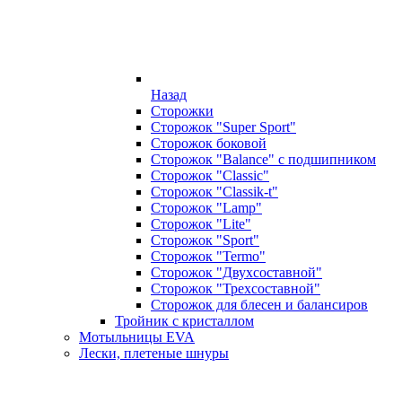
Назад
Сторожки
Сторожок "Super Sport"
Сторожок боковой
Сторожок "Balance" с подшипником
Сторожок "Classic"
Сторожок "Classik-t"
Сторожок "Lamp"
Сторожок "Lite"
Сторожок "Sport"
Сторожок "Termo"
Сторожок "Двухсоставной"
Сторожок "Трехсоставной"
Сторожок для блесен и балансиров
Тройник с кристаллом
Мотыльницы EVA
Лески, плетеные шнуры