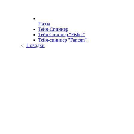
Назад
Тейл-Спиннер
Тейл Спиннер "Fisher"
Тейл-спиннер "Fantom"
Поводки