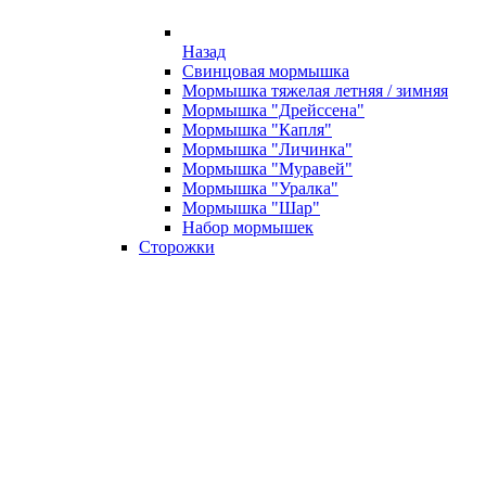
Назад
Свинцовая мормышка
Мормышка тяжелая летняя / зимняя
Мормышка "Дрейссена"
Мормышка "Капля"
Мормышка "Личинка"
Мормышка "Муравей"
Мормышка "Уралка"
Мормышка "Шар"
Набор мормышек
Сторожки