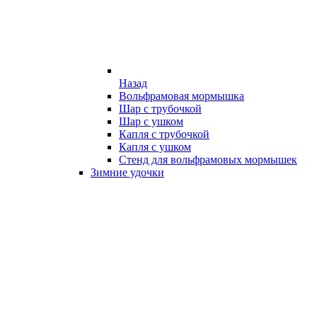
Назад
Вольфрамовая мормышка
Шар с трубочкой
Шар с ушком
Капля с трубочкой
Капля с ушком
Стенд для вольфрамовых мормышек
Зимние удочки