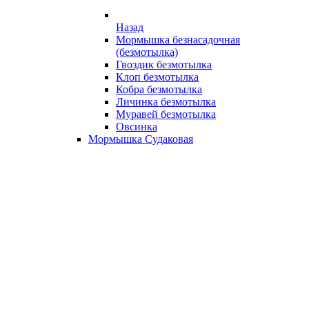
Назад
Мормышка безнасадочная
(безмотылка)
Гвоздик безмотылка
Клоп безмотылка
Кобра безмотылка
Личинка безмотылка
Муравей безмотылка
Овсинка
Мормышка Судаковая