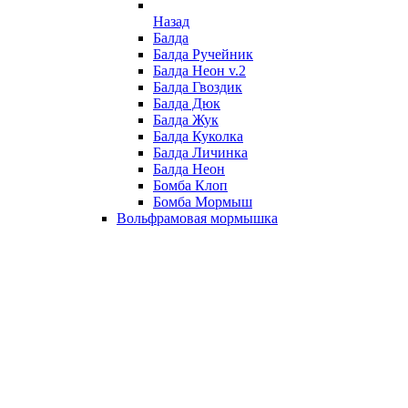
Назад
Балда
Балда Ручейник
Балда Неон v.2
Балда Гвоздик
Балда Дюк
Балда Жук
Балда Куколка
Балда Личинка
Балда Неон
Бомба Клоп
Бомба Мормыш
Вольфрамовая мормышка