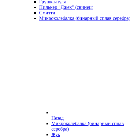
Грушка-пуля
Пилькер "Джек" (свинец)
Смитти
Микроколебалка (бинарный сплав серебра)
Назад
Микроколебалка (бинарный сплав
серебра)
Жук