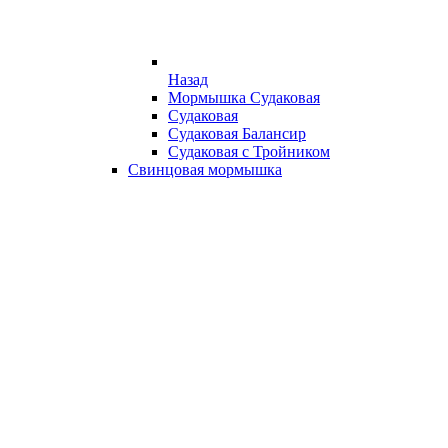
Назад
Мормышка Судаковая
Судаковая
Судаковая Балансир
Судаковая с Тройником
Свинцовая мормышка