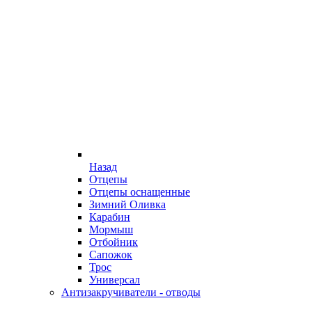
Назад
Отцепы
Отцепы оснащенные
Зимний Оливка
Карабин
Мормыш
Отбойник
Сапожок
Трос
Универсал
Антизакручиватели - отводы