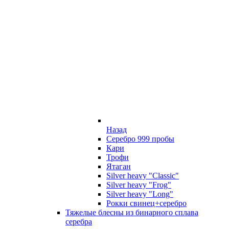
Назад
Серебро 999 пробы
Кари
Трофи
Ятаган
Silver heavy "Classic"
Silver heavy "Frog"
Silver heavy "Long"
Рокки свинец+серебро
Тяжелые блесны из бинарного сплава
серебра