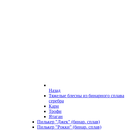
Назад
Тяжелые блесны из бинарного сплава
серебра
Кари
Трофи
Ятаган
Пилькер "Джек" (бинар. сплав)
Пилькер "Рокки" (бинар. сплав)