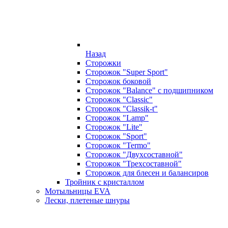
Назад
Сторожки
Сторожок "Super Sport"
Сторожок боковой
Сторожок "Balance" с подшипником
Сторожок "Classic"
Сторожок "Classik-t"
Сторожок "Lamp"
Сторожок "Lite"
Сторожок "Sport"
Сторожок "Termo"
Сторожок "Двухсоставной"
Сторожок "Трехсоставной"
Сторожок для блесен и балансиров
Тройник с кристаллом
Мотыльницы EVA
Лески, плетеные шнуры