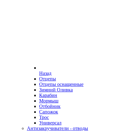
Назад
Отцепы
Отцепы оснащенные
Зимний Оливка
Карабин
Мормыш
Отбойник
Сапожок
Трос
Универсал
Антизакручиватели - отводы