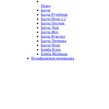
Назад
Балда
Балда Ручейник
Балда Неон v.2
Балда Гвоздик
Балда Дюк
Балда Жук
Балда Куколка
Балда Личинка
Балда Неон
Бомба Клоп
Бомба Мормыш
Вольфрамовая мормышка