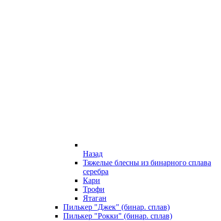
Назад
Тяжелые блесны из бинарного сплава
серебра
Кари
Трофи
Ятаган
Пилькер "Джек" (бинар. сплав)
Пилькер "Рокки" (бинар. сплав)