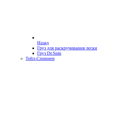
Назад
Груз для раскручивания лески
Груз Dr.Spin
Тейл-Спиннер