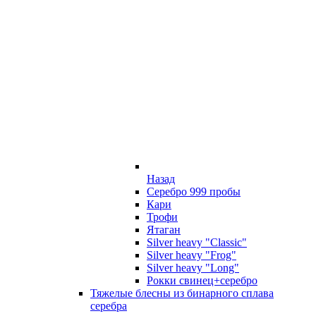
Назад
Серебро 999 пробы
Кари
Трофи
Ятаган
Silver heavy "Classic"
Silver heavy "Frog"
Silver heavy "Long"
Рокки свинец+серебро
Тяжелые блесны из бинарного сплава
серебра