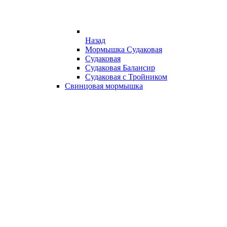
Назад
Мормышка Судаковая
Судаковая
Судаковая Балансир
Судаковая с Тройником
Свинцовая мормышка