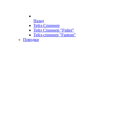
Назад
Тейл-Спиннер
Тейл Спиннер "Fisher"
Тейл-спиннер "Fantom"
Поводки