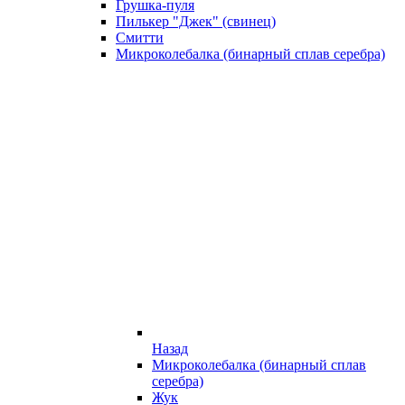
Грушка-пуля
Пилькер "Джек" (свинец)
Смитти
Микроколебалка (бинарный сплав серебра)
Назад
Микроколебалка (бинарный сплав
серебра)
Жук