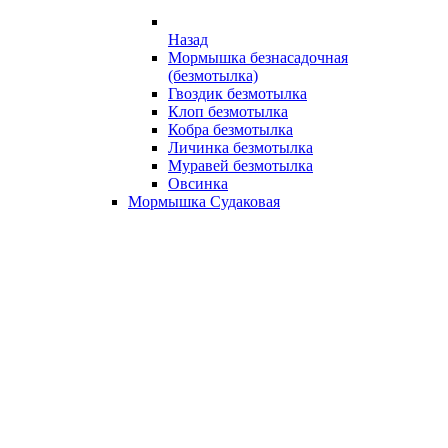
Назад
Мормышка безнасадочная
(безмотылка)
Гвоздик безмотылка
Клоп безмотылка
Кобра безмотылка
Личинка безмотылка
Муравей безмотылка
Овсинка
Мормышка Судаковая