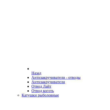
Назад
Антизакручиватели - отводы
Антизакручиватели
Отвод Лайт
Отвод коготь
Катушки рыболовные