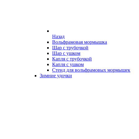
Назад
Вольфрамовая мормышка
Шар с трубочкой
Шар с ушком
Капля с трубочкой
Капля с ушком
Стенд для вольфрамовых мормышек
Зимние удочки