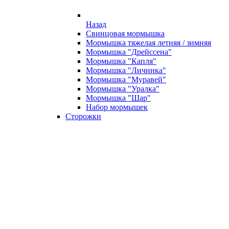
Назад
Свинцовая мормышка
Мормышка тяжелая летняя / зимняя
Мормышка "Дрейссена"
Мормышка "Капля"
Мормышка "Личинка"
Мормышка "Муравей"
Мормышка "Уралка"
Мормышка "Шар"
Набор мормышек
Сторожки