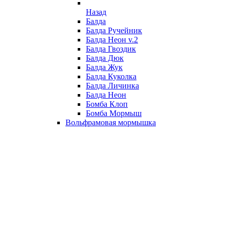
Назад
Балда
Балда Ручейник
Балда Неон v.2
Балда Гвоздик
Балда Дюк
Балда Жук
Балда Куколка
Балда Личинка
Балда Неон
Бомба Клоп
Бомба Мормыш
Вольфрамовая мормышка