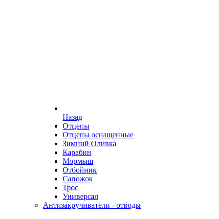
Назад
Отцепы
Отцепы оснащенные
Зимний Оливка
Карабин
Мормыш
Отбойник
Сапожок
Трос
Универсал
Антизакручиватели - отводы