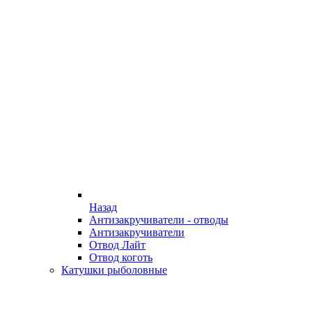
Назад
Антизакручиватели - отводы
Антизакручиватели
Отвод Лайт
Отвод коготь
Катушки рыболовные