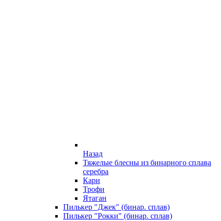
Назад
Тяжелые блесны из бинарного сплава
серебра
Кари
Трофи
Ятаган
Пилькер "Джек" (бинар. сплав)
Пилькер "Рокки" (бинар. сплав)