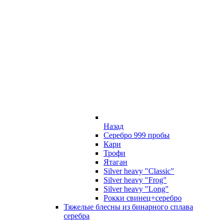
Назад
Серебро 999 пробы
Кари
Трофи
Ятаган
Silver heavy "Classic"
Silver heavy "Frog"
Silver heavy "Long"
Рокки свинец+серебро
Тяжелые блесны из бинарного сплава
серебра