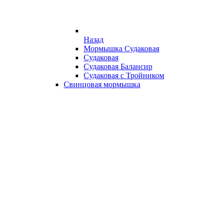
Назад
Мормышка Судаковая
Судаковая
Судаковая Балансир
Судаковая с Тройником
Свинцовая мормышка