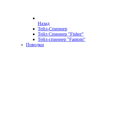
Назад
Тейл-Спиннер
Тейл Спиннер "Fisher"
Тейл-спиннер "Fantom"
Поводки