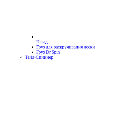
Назад
Груз для раскручивания лески
Груз Dr.Spin
Тейл-Спиннер