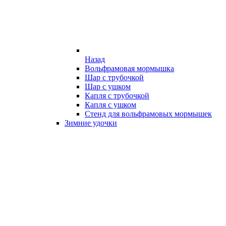
Назад
Вольфрамовая мормышка
Шар с трубочкой
Шар с ушком
Капля с трубочкой
Капля с ушком
Стенд для вольфрамовых мормышек
Зимние удочки