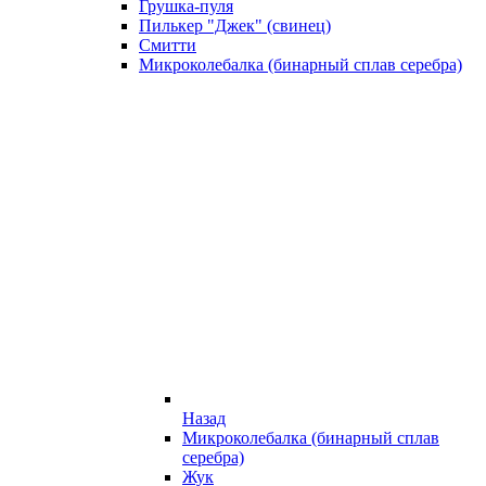
Грушка-пуля
Пилькер "Джек" (свинец)
Смитти
Микроколебалка (бинарный сплав серебра)
Назад
Микроколебалка (бинарный сплав
серебра)
Жук