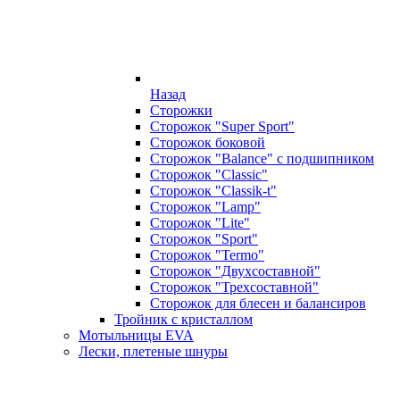
Назад
Сторожки
Сторожок "Super Sport"
Сторожок боковой
Сторожок "Balance" с подшипником
Сторожок "Classic"
Сторожок "Classik-t"
Сторожок "Lamp"
Сторожок "Lite"
Сторожок "Sport"
Сторожок "Termo"
Сторожок "Двухсоставной"
Сторожок "Трехсоставной"
Сторожок для блесен и балансиров
Тройник с кристаллом
Мотыльницы EVA
Лески, плетеные шнуры