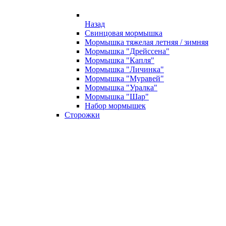
Назад
Свинцовая мормышка
Мормышка тяжелая летняя / зимняя
Мормышка "Дрейссена"
Мормышка "Капля"
Мормышка "Личинка"
Мормышка "Муравей"
Мормышка "Уралка"
Мормышка "Шар"
Набор мормышек
Сторожки