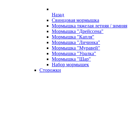
Назад
Свинцовая мормышка
Мормышка тяжелая летняя / зимняя
Мормышка "Дрейссена"
Мормышка "Капля"
Мормышка "Личинка"
Мормышка "Муравей"
Мормышка "Уралка"
Мормышка "Шар"
Набор мормышек
Сторожки