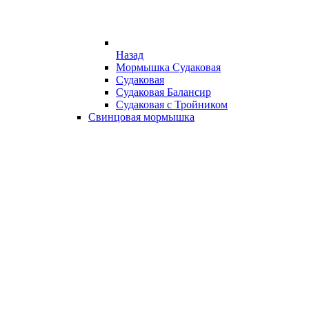
Назад
Мормышка Судаковая
Судаковая
Судаковая Балансир
Судаковая с Тройником
Свинцовая мормышка