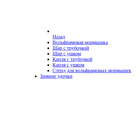
Назад
Вольфрамовая мормышка
Шар с трубочкой
Шар с ушком
Капля с трубочкой
Капля с ушком
Стенд для вольфрамовых мормышек
Зимние удочки