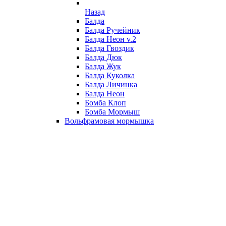
Назад
Балда
Балда Ручейник
Балда Неон v.2
Балда Гвоздик
Балда Дюк
Балда Жук
Балда Куколка
Балда Личинка
Балда Неон
Бомба Клоп
Бомба Мормыш
Вольфрамовая мормышка