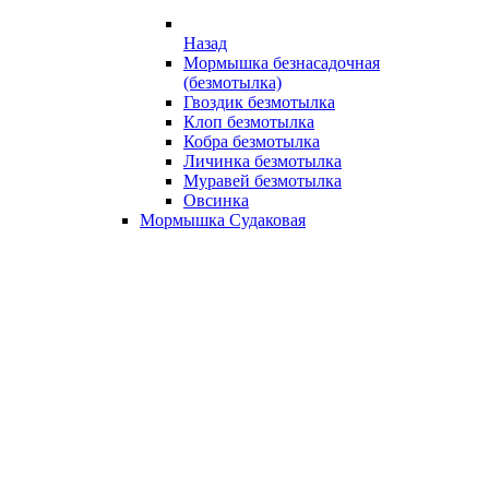
Назад
Мормышка безнасадочная
(безмотылка)
Гвоздик безмотылка
Клоп безмотылка
Кобра безмотылка
Личинка безмотылка
Муравей безмотылка
Овсинка
Мормышка Судаковая