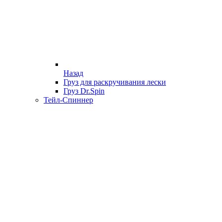
Назад
Груз для раскручивания лески
Груз Dr.Spin
Тейл-Спиннер