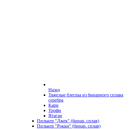
Назад
Тяжелые блесны из бинарного сплава
серебра
Кари
Трофи
Ятаган
Пилькер "Джек" (бинар. сплав)
Пилькер "Рокки" (бинар. сплав)