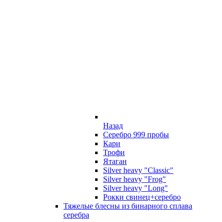
Назад
Серебро 999 пробы
Кари
Трофи
Ятаган
Silver heavy "Classic"
Silver heavy "Frog"
Silver heavy "Long"
Рокки свинец+серебро
Тяжелые блесны из бинарного сплава
серебра