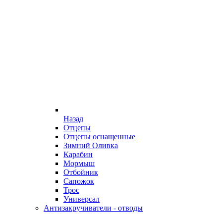
Назад
Отцепы
Отцепы оснащенные
Зимний Оливка
Карабин
Мормыш
Отбойник
Сапожок
Трос
Универсал
Антизакручиватели - отводы