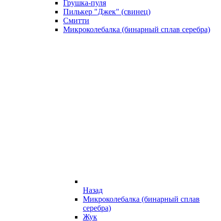
Грушка-пуля
Пилькер "Джек" (свинец)
Смитти
Микроколебалка (бинарный сплав серебра)
Назад
Микроколебалка (бинарный сплав
серебра)
Жук