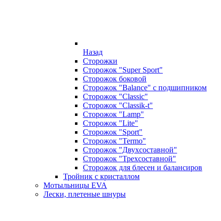
Назад
Сторожки
Сторожок "Super Sport"
Сторожок боковой
Сторожок "Balance" с подшипником
Сторожок "Classic"
Сторожок "Classik-t"
Сторожок "Lamp"
Сторожок "Lite"
Сторожок "Sport"
Сторожок "Termo"
Сторожок "Двухсоставной"
Сторожок "Трехсоставной"
Сторожок для блесен и балансиров
Тройник с кристаллом
Мотыльницы EVA
Лески, плетеные шнуры