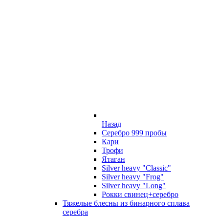
Назад
Серебро 999 пробы
Кари
Трофи
Ятаган
Silver heavy "Classic"
Silver heavy "Frog"
Silver heavy "Long"
Рокки свинец+серебро
Тяжелые блесны из бинарного сплава
серебра