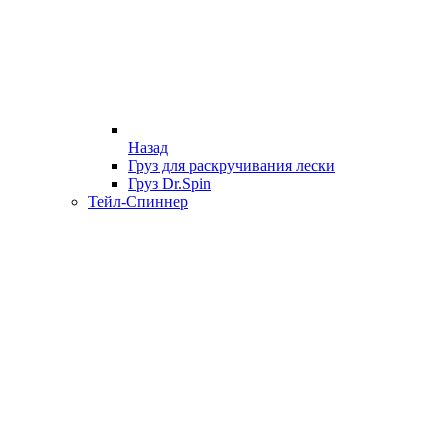
Назад
Груз для раскручивания лески
Груз Dr.Spin
Тейл-Спиннер