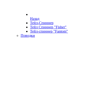
Назад
Тейл-Спиннер
Тейл Спиннер "Fisher"
Тейл-спиннер "Fantom"
Поводки