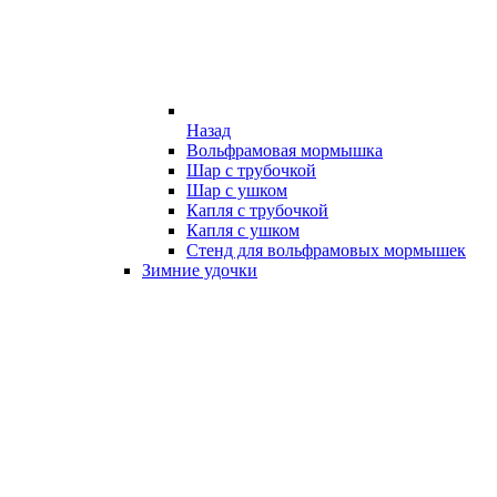
Назад
Вольфрамовая мормышка
Шар с трубочкой
Шар с ушком
Капля с трубочкой
Капля с ушком
Стенд для вольфрамовых мормышек
Зимние удочки