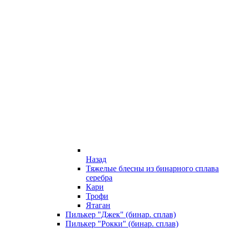
Назад
Тяжелые блесны из бинарного сплава
серебра
Кари
Трофи
Ятаган
Пилькер "Джек" (бинар. сплав)
Пилькер "Рокки" (бинар. сплав)