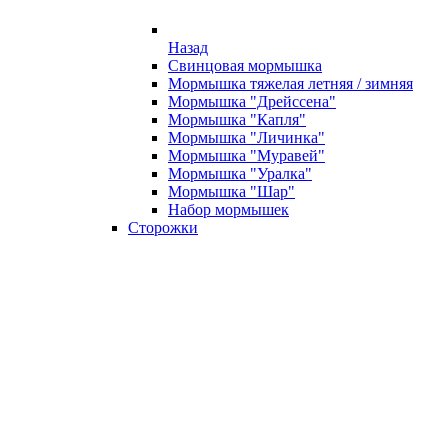
Назад
Свинцовая мормышка
Мормышка тяжелая летняя / зимняя
Мормышка "Дрейссена"
Мормышка "Капля"
Мормышка "Личинка"
Мормышка "Муравей"
Мормышка "Уралка"
Мормышка "Шар"
Набор мормышек
Сторожки