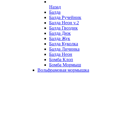
Назад
Балда
Балда Ручейник
Балда Неон v.2
Балда Гвоздик
Балда Дюк
Балда Жук
Балда Куколка
Балда Личинка
Балда Неон
Бомба Клоп
Бомба Мормыш
Вольфрамовая мормышка