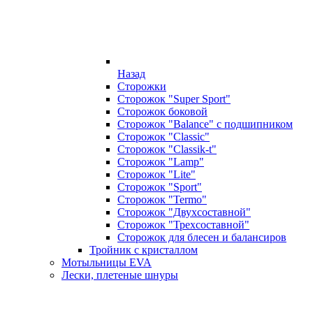
Назад
Сторожки
Сторожок "Super Sport"
Сторожок боковой
Сторожок "Balance" с подшипником
Сторожок "Classic"
Сторожок "Classik-t"
Сторожок "Lamp"
Сторожок "Lite"
Сторожок "Sport"
Сторожок "Termo"
Сторожок "Двухсоставной"
Сторожок "Трехсоставной"
Сторожок для блесен и балансиров
Тройник с кристаллом
Мотыльницы EVA
Лески, плетеные шнуры