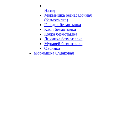
Назад
Мормышка безнасадочная
(безмотылка)
Гвоздик безмотылка
Клоп безмотылка
Кобра безмотылка
Личинка безмотылка
Муравей безмотылка
Овсинка
Мормышка Судаковая