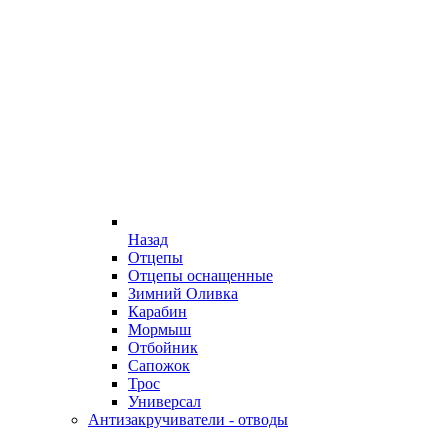
Назад
Отцепы
Отцепы оснащенные
Зимний Оливка
Карабин
Мормыш
Отбойник
Сапожок
Трос
Универсал
Антизакручиватели - отводы