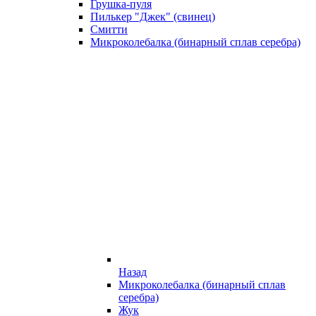
Грушка-пуля
Пилькер "Джек" (свинец)
Смитти
Микроколебалка (бинарный сплав серебра)
Назад
Микроколебалка (бинарный сплав
серебра)
Жук