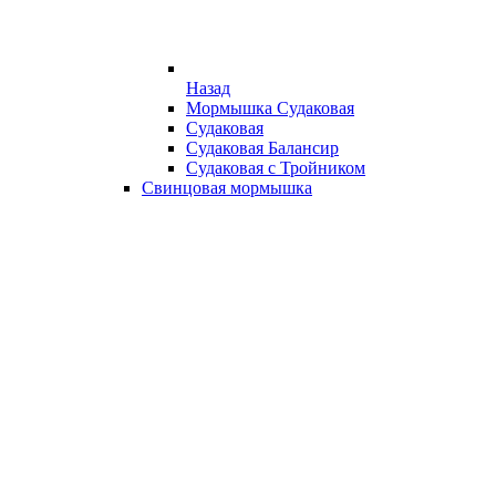
Назад
Мормышка Судаковая
Судаковая
Судаковая Балансир
Судаковая с Тройником
Свинцовая мормышка