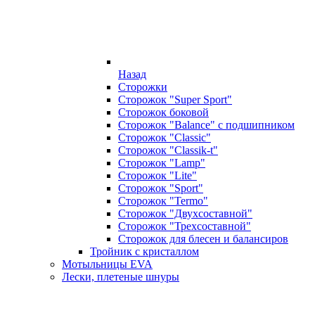
Назад
Сторожки
Сторожок "Super Sport"
Сторожок боковой
Сторожок "Balance" с подшипником
Сторожок "Classic"
Сторожок "Classik-t"
Сторожок "Lamp"
Сторожок "Lite"
Сторожок "Sport"
Сторожок "Termo"
Сторожок "Двухсоставной"
Сторожок "Трехсоставной"
Сторожок для блесен и балансиров
Тройник с кристаллом
Мотыльницы EVA
Лески, плетеные шнуры