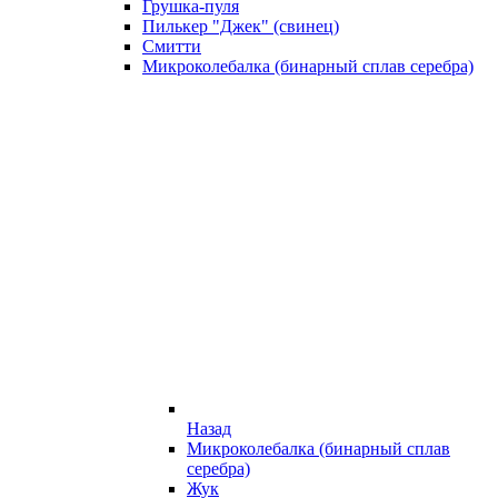
Грушка-пуля
Пилькер "Джек" (свинец)
Смитти
Микроколебалка (бинарный сплав серебра)
Назад
Микроколебалка (бинарный сплав
серебра)
Жук