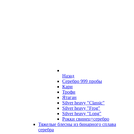
Назад
Серебро 999 пробы
Кари
Трофи
Ятаган
Silver heavy "Classic"
Silver heavy "Frog"
Silver heavy "Long"
Рокки свинец+серебро
Тяжелые блесны из бинарного сплава
серебра