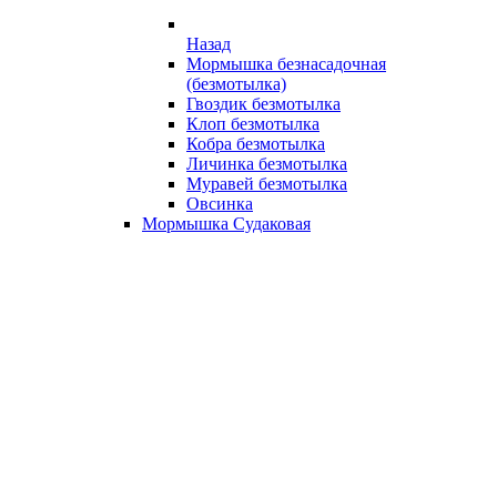
Назад
Мормышка безнасадочная
(безмотылка)
Гвоздик безмотылка
Клоп безмотылка
Кобра безмотылка
Личинка безмотылка
Муравей безмотылка
Овсинка
Мормышка Судаковая