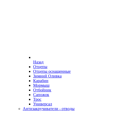
Назад
Отцепы
Отцепы оснащенные
Зимний Оливка
Карабин
Мормыш
Отбойник
Сапожок
Трос
Универсал
Антизакручиватели - отводы