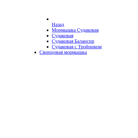
Назад
Мормышка Судаковая
Судаковая
Судаковая Балансир
Судаковая с Тройником
Свинцовая мормышка