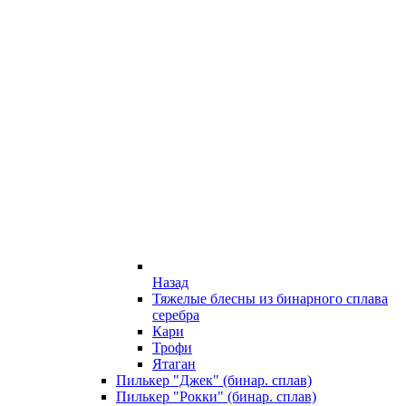
Назад
Тяжелые блесны из бинарного сплава
серебра
Кари
Трофи
Ятаган
Пилькер "Джек" (бинар. сплав)
Пилькер "Рокки" (бинар. сплав)