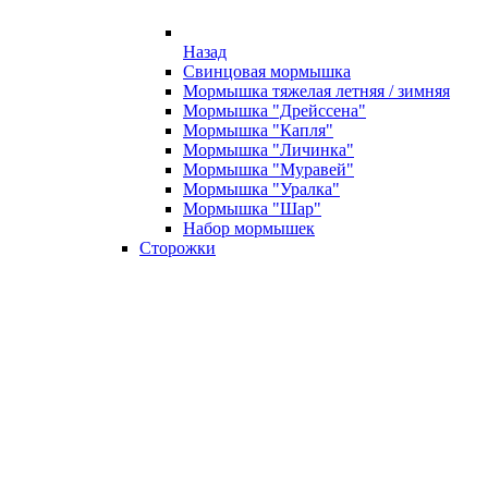
Назад
Свинцовая мормышка
Мормышка тяжелая летняя / зимняя
Мормышка "Дрейссена"
Мормышка "Капля"
Мормышка "Личинка"
Мормышка "Муравей"
Мормышка "Уралка"
Мормышка "Шар"
Набор мормышек
Сторожки