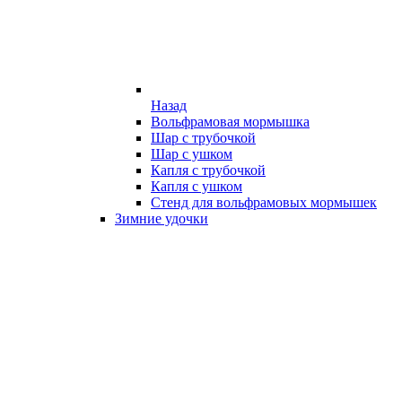
Назад
Вольфрамовая мормышка
Шар с трубочкой
Шар с ушком
Капля с трубочкой
Капля с ушком
Стенд для вольфрамовых мормышек
Зимние удочки