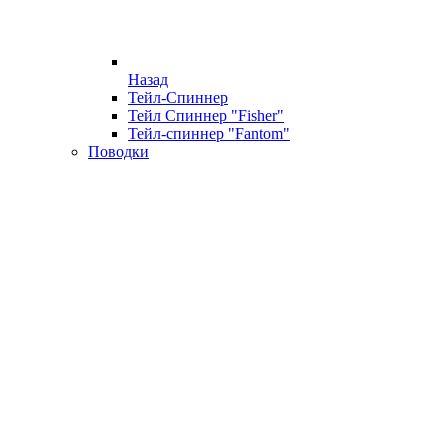
Назад
Тейл-Спиннер
Тейл Спиннер "Fisher"
Тейл-спиннер "Fantom"
Поводки