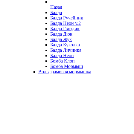
Назад
Балда
Балда Ручейник
Балда Неон v.2
Балда Гвоздик
Балда Дюк
Балда Жук
Балда Куколка
Балда Личинка
Балда Неон
Бомба Клоп
Бомба Мормыш
Вольфрамовая мормышка