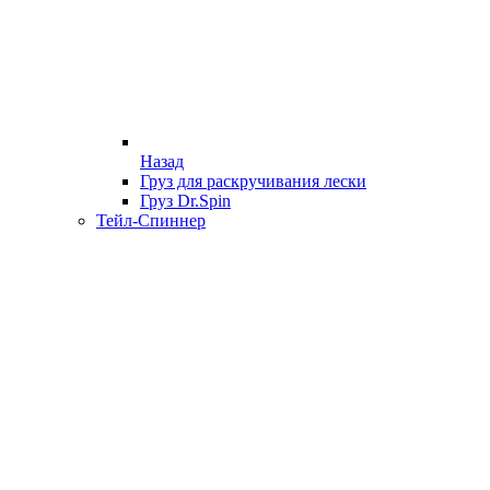
Назад
Груз для раскручивания лески
Груз Dr.Spin
Тейл-Спиннер