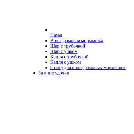
Назад
Вольфрамовая мормышка
Шар с трубочкой
Шар с ушком
Капля с трубочкой
Капля с ушком
Стенд для вольфрамовых мормышек
Зимние удочки