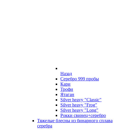
Назад
Серебро 999 пробы
Кари
Трофи
Ятаган
Silver heavy "Classic"
Silver heavy "Frog"
Silver heavy "Long"
Рокки свинец+серебро
Тяжелые блесны из бинарного сплава
серебра