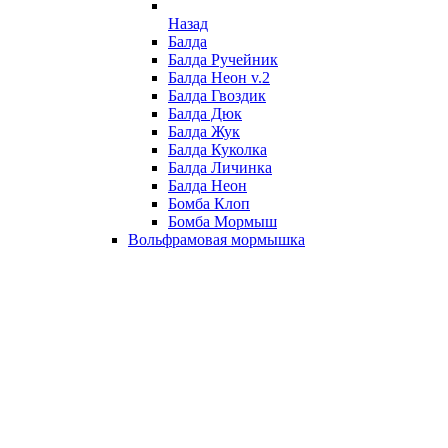
Назад
Балда
Балда Ручейник
Балда Неон v.2
Балда Гвоздик
Балда Дюк
Балда Жук
Балда Куколка
Балда Личинка
Балда Неон
Бомба Клоп
Бомба Мормыш
Вольфрамовая мормышка