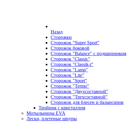
Назад
Сторожки
Сторожок "Super Sport"
Сторожок боковой
Сторожок "Balance" с подшипником
Сторожок "Classic"
Сторожок "Classik-t"
Сторожок "Lamp"
Сторожок "Lite"
Сторожок "Sport"
Сторожок "Termo"
Сторожок "Двухсоставной"
Сторожок "Трехсоставной"
Сторожок для блесен и балансиров
Тройник с кристаллом
Мотыльницы EVA
Лески, плетеные шнуры