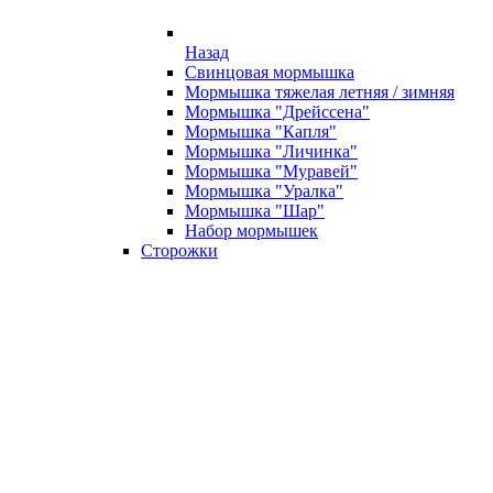
Назад
Свинцовая мормышка
Мормышка тяжелая летняя / зимняя
Мормышка "Дрейссена"
Мормышка "Капля"
Мормышка "Личинка"
Мормышка "Муравей"
Мормышка "Уралка"
Мормышка "Шар"
Набор мормышек
Сторожки