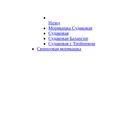
Назад
Мормышка Судаковая
Судаковая
Судаковая Балансир
Судаковая с Тройником
Свинцовая мормышка