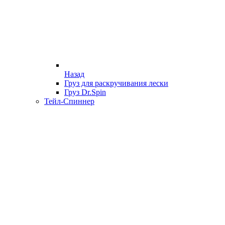
Назад
Груз для раскручивания лески
Груз Dr.Spin
Тейл-Спиннер