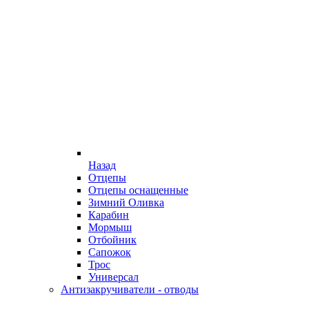
Назад
Отцепы
Отцепы оснащенные
Зимний Оливка
Карабин
Мормыш
Отбойник
Сапожок
Трос
Универсал
Антизакручиватели - отводы