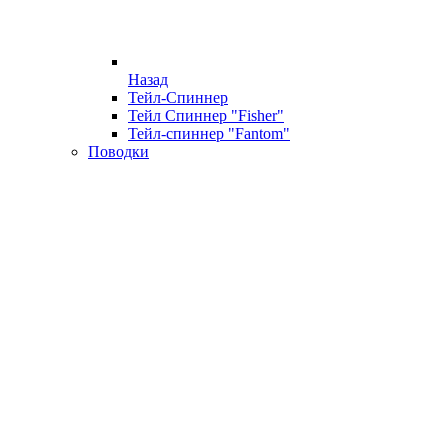
Назад
Тейл-Спиннер
Тейл Спиннер "Fisher"
Тейл-спиннер "Fantom"
Поводки