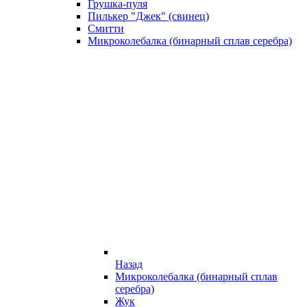
Грушка-пуля
Пилькер "Джек" (свинец)
Смитти
Микроколебалка (бинарный сплав серебра)
Назад
Микроколебалка (бинарный сплав
серебра)
Жук