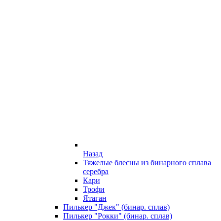
Назад
Тяжелые блесны из бинарного сплава
серебра
Кари
Трофи
Ятаган
Пилькер "Джек" (бинар. сплав)
Пилькер "Рокки" (бинар. сплав)