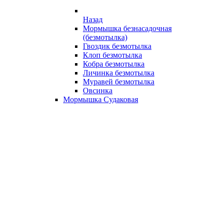
Назад
Мормышка безнасадочная
(безмотылка)
Гвоздик безмотылка
Клоп безмотылка
Кобра безмотылка
Личинка безмотылка
Муравей безмотылка
Овсинка
Мормышка Судаковая