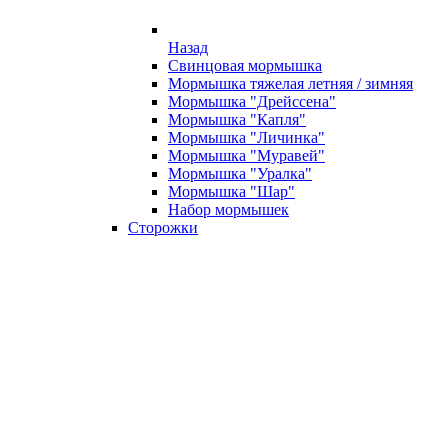
Назад
Свинцовая мормышка
Мормышка тяжелая летняя / зимняя
Мормышка "Дрейссена"
Мормышка "Капля"
Мормышка "Личинка"
Мормышка "Муравей"
Мормышка "Уралка"
Мормышка "Шар"
Набор мормышек
Сторожки