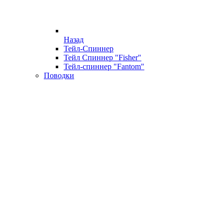
Назад
Тейл-Спиннер
Тейл Спиннер "Fisher"
Тейл-спиннер "Fantom"
Поводки