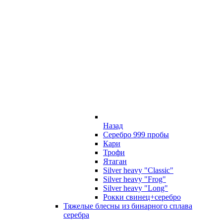
Назад
Серебро 999 пробы
Кари
Трофи
Ятаган
Silver heavy "Classic"
Silver heavy "Frog"
Silver heavy "Long"
Рокки свинец+серебро
Тяжелые блесны из бинарного сплава
серебра