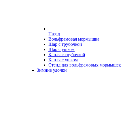
Назад
Вольфрамовая мормышка
Шар с трубочкой
Шар с ушком
Капля с трубочкой
Капля с ушком
Стенд для вольфрамовых мормышек
Зимние удочки