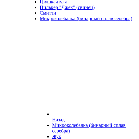
Грушка-пуля
Пилькер "Джек" (свинец)
Смитти
Микроколебалка (бинарный сплав серебра)
Назад
Микроколебалка (бинарный сплав
серебра)
Жук