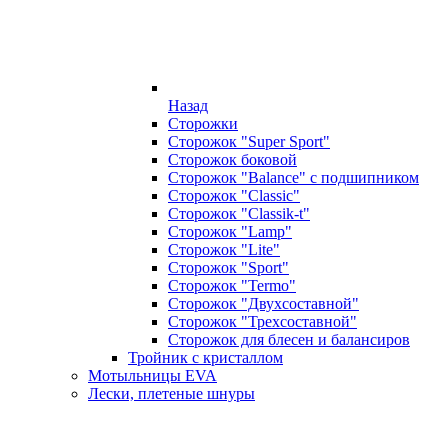
Назад
Сторожки
Сторожок "Super Sport"
Сторожок боковой
Сторожок "Balance" с подшипником
Сторожок "Classic"
Сторожок "Classik-t"
Сторожок "Lamp"
Сторожок "Lite"
Сторожок "Sport"
Сторожок "Termo"
Сторожок "Двухсоставной"
Сторожок "Трехсоставной"
Сторожок для блесен и балансиров
Тройник с кристаллом
Мотыльницы EVA
Лески, плетеные шнуры