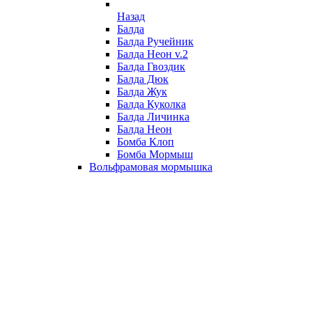
Назад
Балда
Балда Ручейник
Балда Неон v.2
Балда Гвоздик
Балда Дюк
Балда Жук
Балда Куколка
Балда Личинка
Балда Неон
Бомба Клоп
Бомба Мормыш
Вольфрамовая мормышка