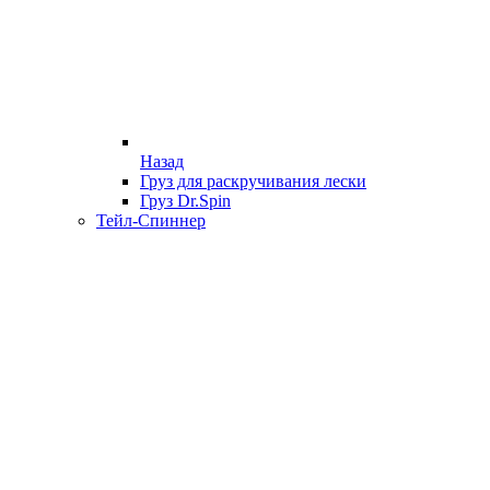
Назад
Груз для раскручивания лески
Груз Dr.Spin
Тейл-Спиннер