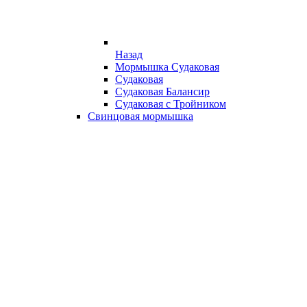
Назад
Мормышка Судаковая
Судаковая
Судаковая Балансир
Судаковая с Тройником
Свинцовая мормышка