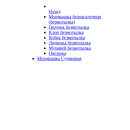
Назад
Мормышка безнасадочная
(безмотылка)
Гвоздик безмотылка
Клоп безмотылка
Кобра безмотылка
Личинка безмотылка
Муравей безмотылка
Овсинка
Мормышка Судаковая