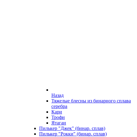
Назад
Тяжелые блесны из бинарного сплава
серебра
Кари
Трофи
Ятаган
Пилькер "Джек" (бинар. сплав)
Пилькер "Рокки" (бинар. сплав)