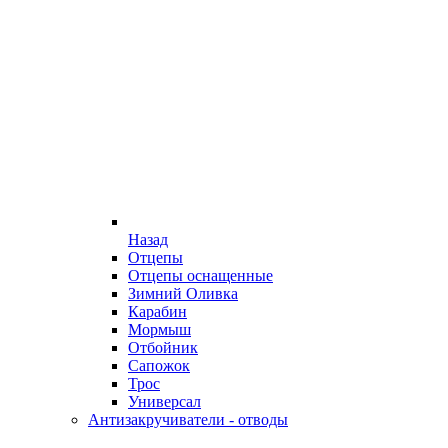
Назад
Отцепы
Отцепы оснащенные
Зимний Оливка
Карабин
Мормыш
Отбойник
Сапожок
Трос
Универсал
Антизакручиватели - отводы