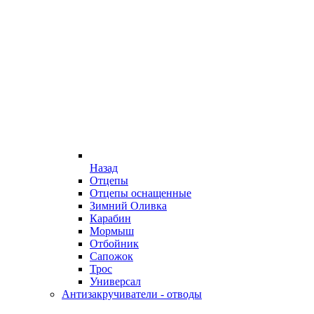
Назад
Отцепы
Отцепы оснащенные
Зимний Оливка
Карабин
Мормыш
Отбойник
Сапожок
Трос
Универсал
Антизакручиватели - отводы