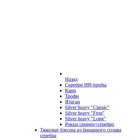
Назад
Серебро 999 пробы
Кари
Трофи
Ятаган
Silver heavy "Classic"
Silver heavy "Frog"
Silver heavy "Long"
Рокки свинец+серебро
Тяжелые блесны из бинарного сплава
серебра