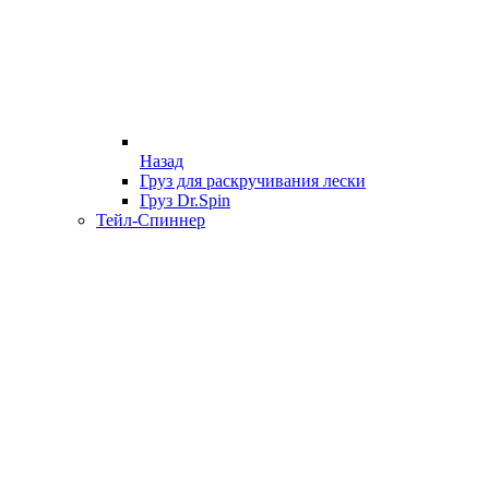
Назад
Груз для раскручивания лески
Груз Dr.Spin
Тейл-Спиннер