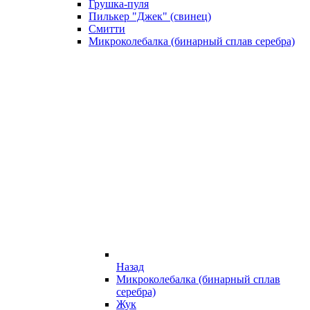
Грушка-пуля
Пилькер "Джек" (свинец)
Смитти
Микроколебалка (бинарный сплав серебра)
Назад
Микроколебалка (бинарный сплав
серебра)
Жук