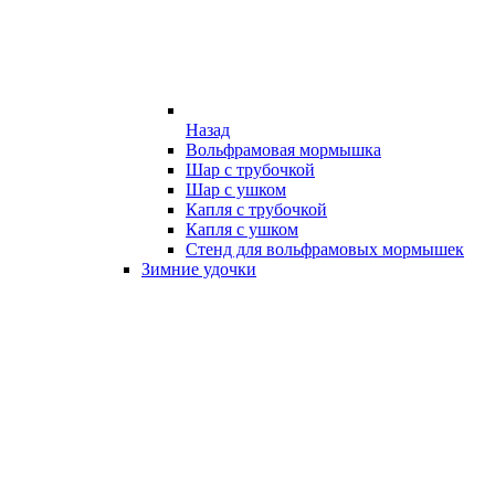
Назад
Вольфрамовая мормышка
Шар с трубочкой
Шар с ушком
Капля с трубочкой
Капля с ушком
Стенд для вольфрамовых мормышек
Зимние удочки