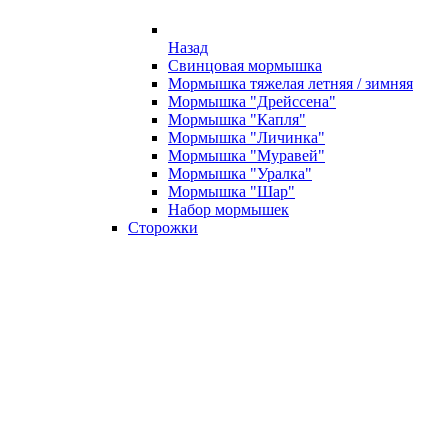
Назад
Свинцовая мормышка
Мормышка тяжелая летняя / зимняя
Мормышка "Дрейссена"
Мормышка "Капля"
Мормышка "Личинка"
Мормышка "Муравей"
Мормышка "Уралка"
Мормышка "Шар"
Набор мормышек
Сторожки