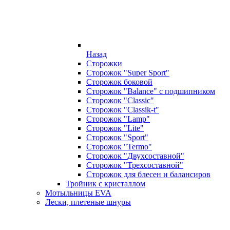
Назад
Сторожки
Сторожок "Super Sport"
Сторожок боковой
Сторожок "Balance" с подшипником
Сторожок "Classic"
Сторожок "Classik-t"
Сторожок "Lamp"
Сторожок "Lite"
Сторожок "Sport"
Сторожок "Termo"
Сторожок "Двухсоставной"
Сторожок "Трехсоставной"
Сторожок для блесен и балансиров
Тройник с кристаллом
Мотыльницы EVA
Лески, плетеные шнуры