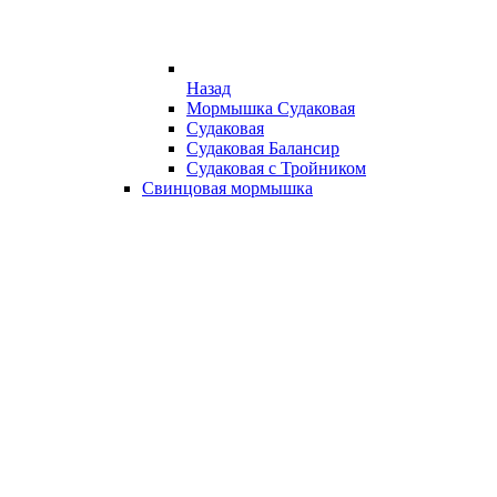
Назад
Мормышка Судаковая
Судаковая
Судаковая Балансир
Судаковая с Тройником
Свинцовая мормышка