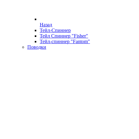
Назад
Тейл-Спиннер
Тейл Спиннер "Fisher"
Тейл-спиннер "Fantom"
Поводки