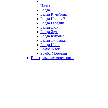
Назад
Балда
Балда Ручейник
Балда Неон v.2
Балда Гвоздик
Балда Дюк
Балда Жук
Балда Куколка
Балда Личинка
Балда Неон
Бомба Клоп
Бомба Мормыш
Вольфрамовая мормышка