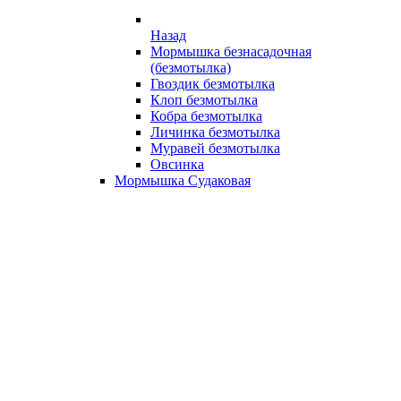
Назад
Мормышка безнасадочная
(безмотылка)
Гвоздик безмотылка
Клоп безмотылка
Кобра безмотылка
Личинка безмотылка
Муравей безмотылка
Овсинка
Мормышка Судаковая