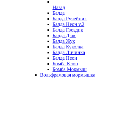
Назад
Балда
Балда Ручейник
Балда Неон v.2
Балда Гвоздик
Балда Дюк
Балда Жук
Балда Куколка
Балда Личинка
Балда Неон
Бомба Клоп
Бомба Мормыш
Вольфрамовая мормышка