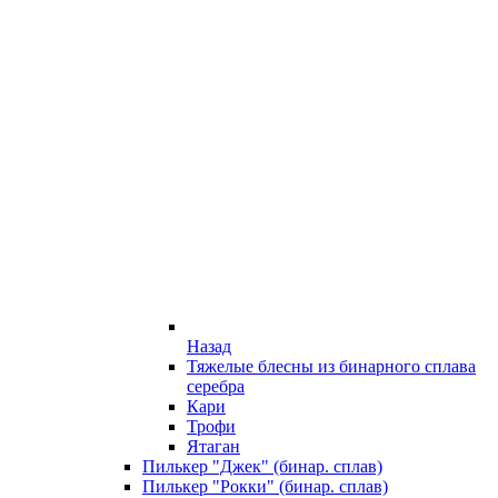
Назад
Тяжелые блесны из бинарного сплава
серебра
Кари
Трофи
Ятаган
Пилькер "Джек" (бинар. сплав)
Пилькер "Рокки" (бинар. сплав)