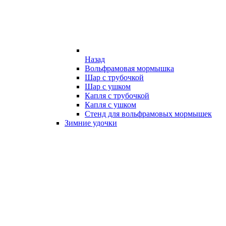
Назад
Вольфрамовая мормышка
Шар с трубочкой
Шар с ушком
Капля с трубочкой
Капля с ушком
Стенд для вольфрамовых мормышек
Зимние удочки