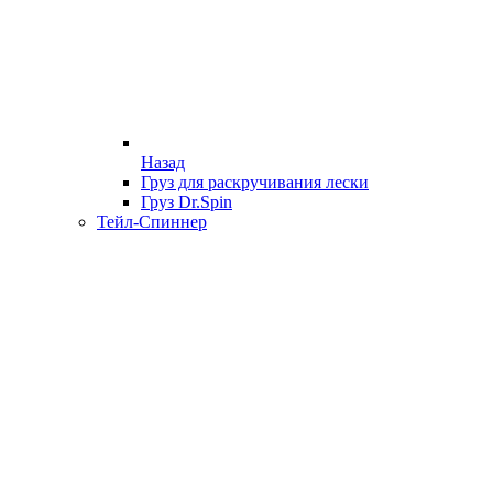
Назад
Груз для раскручивания лески
Груз Dr.Spin
Тейл-Спиннер