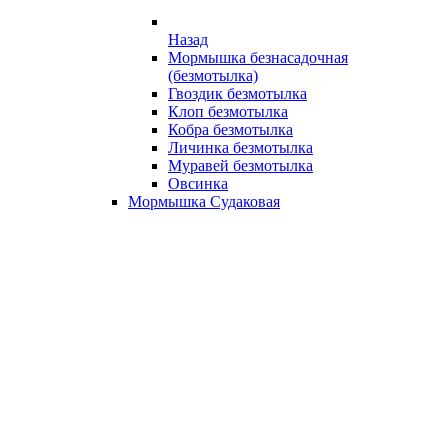
Назад
Мормышка безнасадочная
(безмотылка)
Гвоздик безмотылка
Клоп безмотылка
Кобра безмотылка
Личинка безмотылка
Муравей безмотылка
Овсинка
Мормышка Судаковая