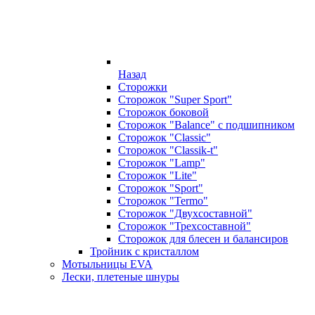
Назад
Сторожки
Сторожок "Super Sport"
Сторожок боковой
Сторожок "Balance" с подшипником
Сторожок "Classic"
Сторожок "Classik-t"
Сторожок "Lamp"
Сторожок "Lite"
Сторожок "Sport"
Сторожок "Termo"
Сторожок "Двухсоставной"
Сторожок "Трехсоставной"
Сторожок для блесен и балансиров
Тройник с кристаллом
Мотыльницы EVA
Лески, плетеные шнуры