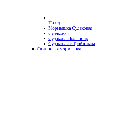
Назад
Мормышка Судаковая
Судаковая
Судаковая Балансир
Судаковая с Тройником
Свинцовая мормышка