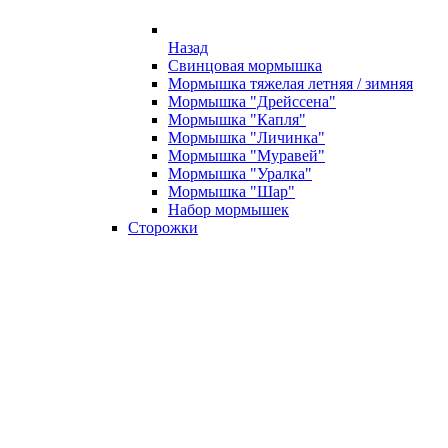
Назад
Свинцовая мормышка
Мормышка тяжелая летняя / зимняя
Мормышка "Дрейссена"
Мормышка "Капля"
Мормышка "Личинка"
Мормышка "Муравей"
Мормышка "Уралка"
Мормышка "Шар"
Набор мормышек
Сторожки