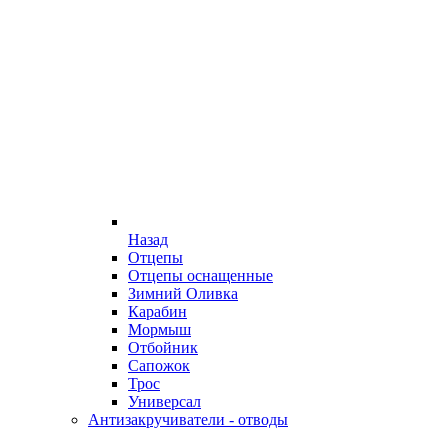
Назад
Отцепы
Отцепы оснащенные
Зимний Оливка
Карабин
Мормыш
Отбойник
Сапожок
Трос
Универсал
Антизакручиватели - отводы