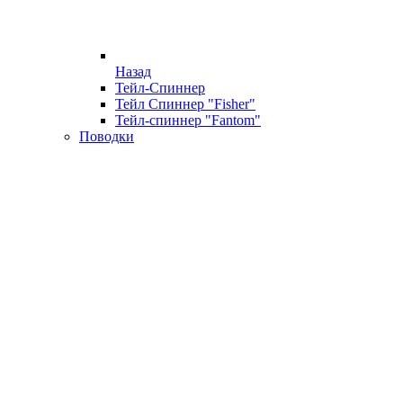
Назад
Тейл-Спиннер
Тейл Спиннер "Fisher"
Тейл-спиннер "Fantom"
Поводки