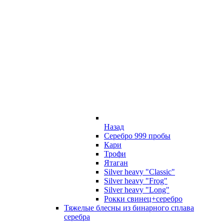
Назад
Серебро 999 пробы
Кари
Трофи
Ятаган
Silver heavy "Classic"
Silver heavy "Frog"
Silver heavy "Long"
Рокки свинец+серебро
Тяжелые блесны из бинарного сплава
серебра