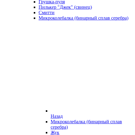
Грушка-пуля
Пилькер "Джек" (свинец)
Смитти
Микроколебалка (бинарный сплав серебра)
Назад
Микроколебалка (бинарный сплав
серебра)
Жук