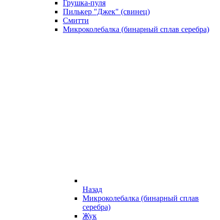
Грушка-пуля
Пилькер "Джек" (свинец)
Смитти
Микроколебалка (бинарный сплав серебра)
Назад
Микроколебалка (бинарный сплав
серебра)
Жук