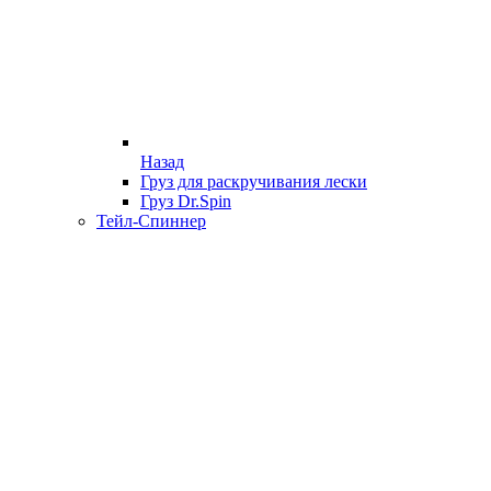
Назад
Груз для раскручивания лески
Груз Dr.Spin
Тейл-Спиннер