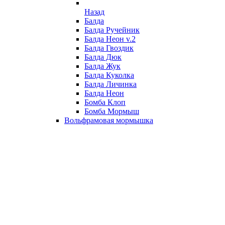
Назад
Балда
Балда Ручейник
Балда Неон v.2
Балда Гвоздик
Балда Дюк
Балда Жук
Балда Куколка
Балда Личинка
Балда Неон
Бомба Клоп
Бомба Мормыш
Вольфрамовая мормышка