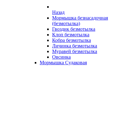
Назад
Мормышка безнасадочная
(безмотылка)
Гвоздик безмотылка
Клоп безмотылка
Кобра безмотылка
Личинка безмотылка
Муравей безмотылка
Овсинка
Мормышка Судаковая