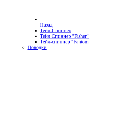
Назад
Тейл-Спиннер
Тейл Спиннер "Fisher"
Тейл-спиннер "Fantom"
Поводки