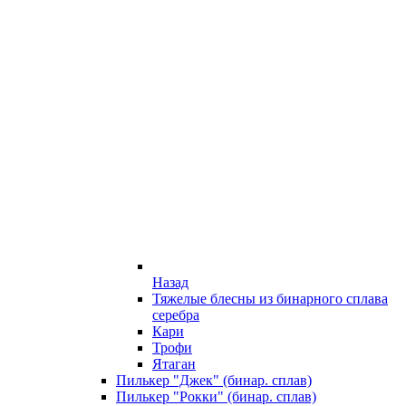
Назад
Тяжелые блесны из бинарного сплава
серебра
Кари
Трофи
Ятаган
Пилькер "Джек" (бинар. сплав)
Пилькер "Рокки" (бинар. сплав)