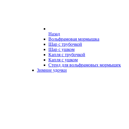
Назад
Вольфрамовая мормышка
Шар с трубочкой
Шар с ушком
Капля с трубочкой
Капля с ушком
Стенд для вольфрамовых мормышек
Зимние удочки