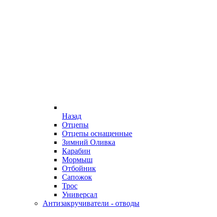
Назад
Отцепы
Отцепы оснащенные
Зимний Оливка
Карабин
Мормыш
Отбойник
Сапожок
Трос
Универсал
Антизакручиватели - отводы