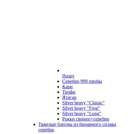
Назад
Серебро 999 пробы
Кари
Трофи
Ятаган
Silver heavy "Classic"
Silver heavy "Frog"
Silver heavy "Long"
Рокки свинец+серебро
Тяжелые блесны из бинарного сплава
серебра