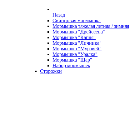
Назад
Свинцовая мормышка
Мормышка тяжелая летняя / зимняя
Мормышка "Дрейссена"
Мормышка "Капля"
Мормышка "Личинка"
Мормышка "Муравей"
Мормышка "Уралка"
Мормышка "Шар"
Набор мормышек
Сторожки