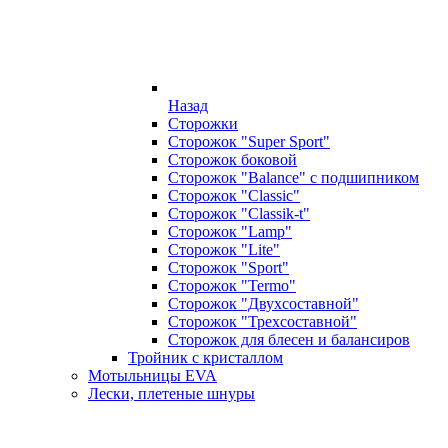
Назад
Сторожки
Сторожок "Super Sport"
Сторожок боковой
Сторожок "Balance" с подшипником
Сторожок "Classic"
Сторожок "Classik-t"
Сторожок "Lamp"
Сторожок "Lite"
Сторожок "Sport"
Сторожок "Termo"
Сторожок "Двухсоставной"
Сторожок "Трехсоставной"
Сторожок для блесен и балансиров
Тройник с кристаллом
Мотыльницы EVA
Лески, плетеные шнуры