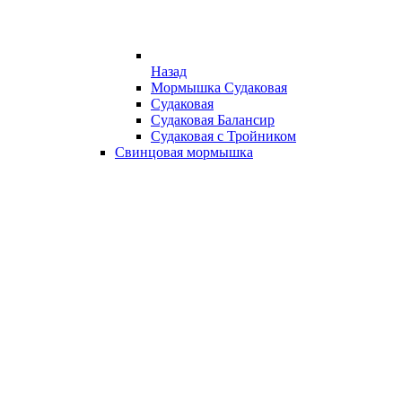
Назад
Мормышка Судаковая
Судаковая
Судаковая Балансир
Судаковая с Тройником
Свинцовая мормышка