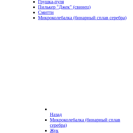
Грушка-пуля
Пилькер "Джек" (свинец)
Смитти
Микроколебалка (бинарный сплав серебра)
Назад
Микроколебалка (бинарный сплав
серебра)
Жук