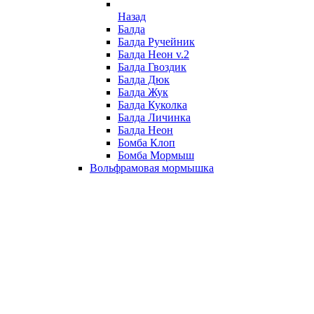
Назад
Балда
Балда Ручейник
Балда Неон v.2
Балда Гвоздик
Балда Дюк
Балда Жук
Балда Куколка
Балда Личинка
Балда Неон
Бомба Клоп
Бомба Мормыш
Вольфрамовая мормышка