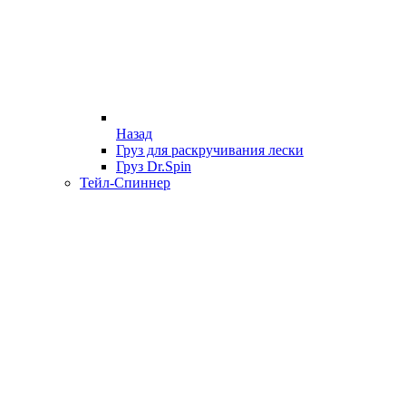
Назад
Груз для раскручивания лески
Груз Dr.Spin
Тейл-Спиннер