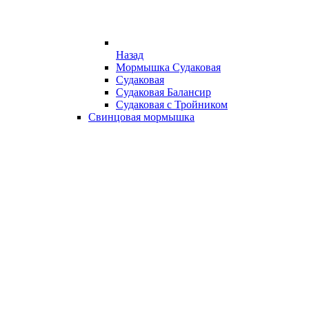
Назад
Мормышка Судаковая
Судаковая
Судаковая Балансир
Судаковая с Тройником
Свинцовая мормышка