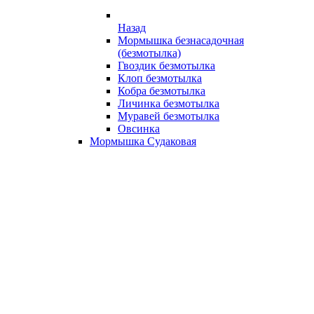
Назад
Мормышка безнасадочная
(безмотылка)
Гвоздик безмотылка
Клоп безмотылка
Кобра безмотылка
Личинка безмотылка
Муравей безмотылка
Овсинка
Мормышка Судаковая