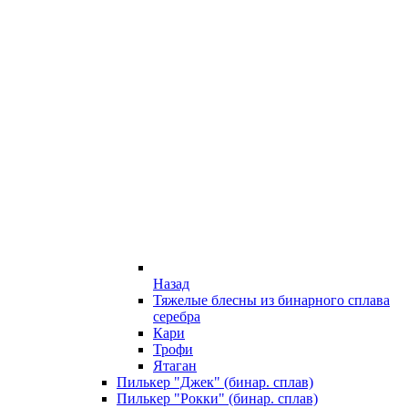
Назад
Тяжелые блесны из бинарного сплава
серебра
Кари
Трофи
Ятаган
Пилькер "Джек" (бинар. сплав)
Пилькер "Рокки" (бинар. сплав)