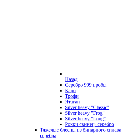
Назад
Серебро 999 пробы
Кари
Трофи
Ятаган
Silver heavy "Classic"
Silver heavy "Frog"
Silver heavy "Long"
Рокки свинец+серебро
Тяжелые блесны из бинарного сплава
серебра