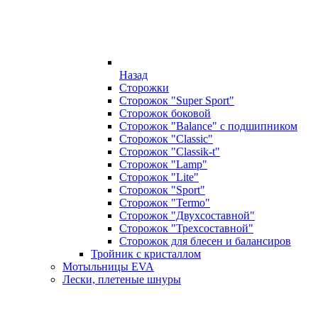
Назад
Сторожки
Сторожок "Super Sport"
Сторожок боковой
Сторожок "Balance" с подшипником
Сторожок "Classic"
Сторожок "Classik-t"
Сторожок "Lamp"
Сторожок "Lite"
Сторожок "Sport"
Сторожок "Termo"
Сторожок "Двухсоставной"
Сторожок "Трехсоставной"
Сторожок для блесен и балансиров
Тройник с кристаллом
Мотыльницы EVA
Лески, плетеные шнуры