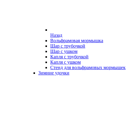
Назад
Вольфрамовая мормышка
Шар с трубочкой
Шар с ушком
Капля с трубочкой
Капля с ушком
Стенд для вольфрамовых мормышек
Зимние удочки