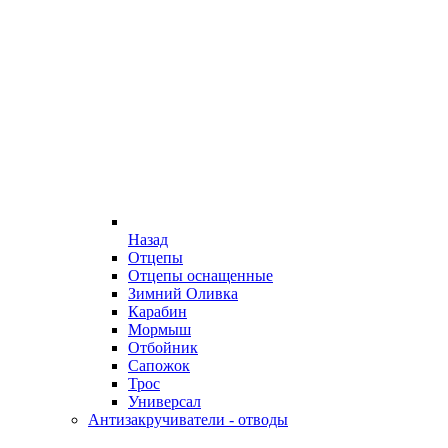
Назад
Отцепы
Отцепы оснащенные
Зимний Оливка
Карабин
Мормыш
Отбойник
Сапожок
Трос
Универсал
Антизакручиватели - отводы