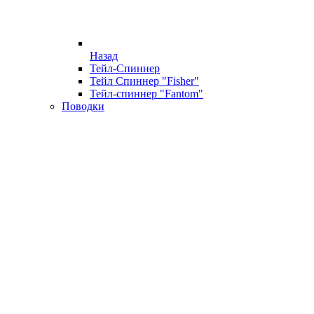
Назад
Тейл-Спиннер
Тейл Спиннер "Fisher"
Тейл-спиннер "Fantom"
Поводки