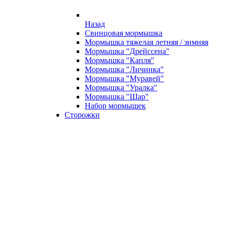
Назад
Свинцовая мормышка
Мормышка тяжелая летняя / зимняя
Мормышка "Дрейссена"
Мормышка "Капля"
Мормышка "Личинка"
Мормышка "Муравей"
Мормышка "Уралка"
Мормышка "Шар"
Набор мормышек
Сторожки