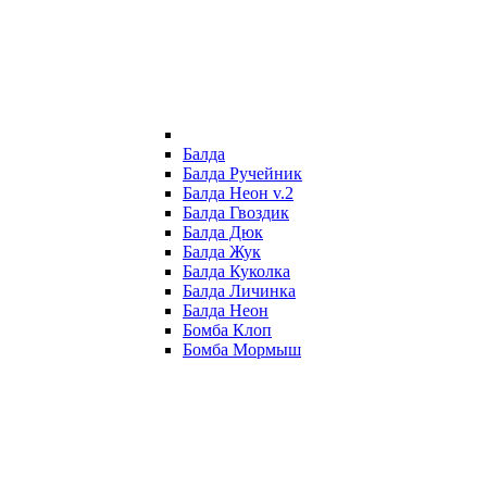
Балда
Балда Ручейник
Балда Неон v.2
Балда Гвоздик
Балда Дюк
Балда Жук
Балда Куколка
Балда Личинка
Балда Неон
Бомба Клоп
Бомба Мормыш