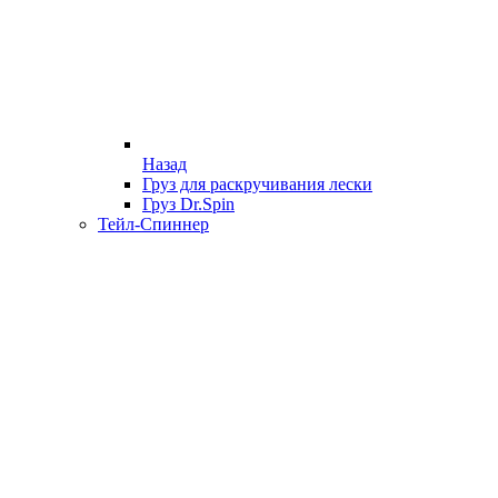
Назад
Груз для раскручивания лески
Груз Dr.Spin
Тейл-Спиннер