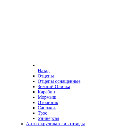
Назад
Отцепы
Отцепы оснащенные
Зимний Оливка
Карабин
Мормыш
Отбойник
Сапожок
Трос
Универсал
Антизакручиватели - отводы