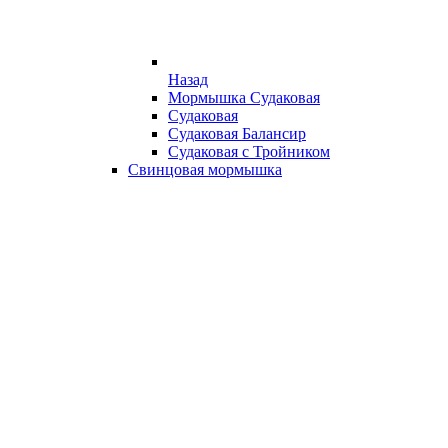
Назад
Мормышка Судаковая
Судаковая
Судаковая Балансир
Судаковая с Тройником
Свинцовая мормышка