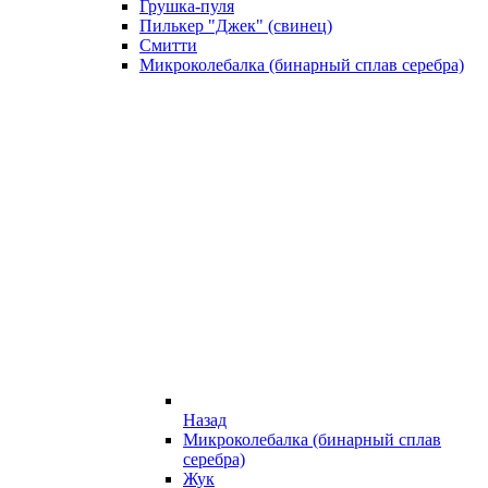
Грушка-пуля
Пилькер "Джек" (свинец)
Смитти
Микроколебалка (бинарный сплав серебра)
Назад
Микроколебалка (бинарный сплав
серебра)
Жук