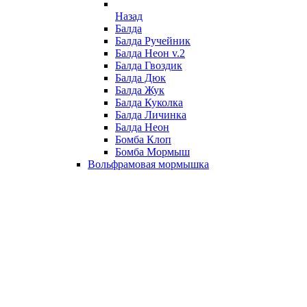
Назад
Балда
Балда Ручейник
Балда Неон v.2
Балда Гвоздик
Балда Дюк
Балда Жук
Балда Куколка
Балда Личинка
Балда Неон
Бомба Клоп
Бомба Мормыш
Вольфрамовая мормышка