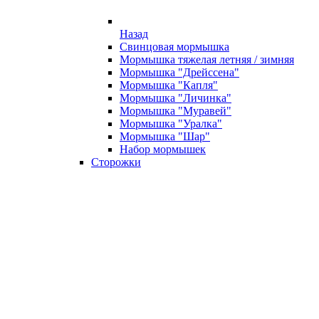
Назад
Свинцовая мормышка
Мормышка тяжелая летняя / зимняя
Мормышка "Дрейссена"
Мормышка "Капля"
Мормышка "Личинка"
Мормышка "Муравей"
Мормышка "Уралка"
Мормышка "Шар"
Набор мормышек
Сторожки