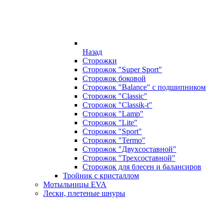
Назад
Сторожки
Сторожок "Super Sport"
Сторожок боковой
Сторожок "Balance" с подшипником
Сторожок "Classic"
Сторожок "Classik-t"
Сторожок "Lamp"
Сторожок "Lite"
Сторожок "Sport"
Сторожок "Termo"
Сторожок "Двухсоставной"
Сторожок "Трехсоставной"
Сторожок для блесен и балансиров
Тройник с кристаллом
Мотыльницы EVA
Лески, плетеные шнуры