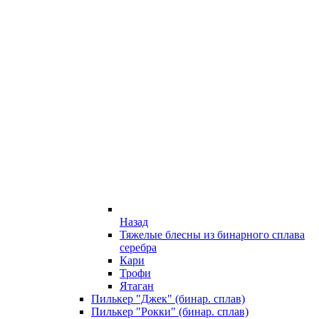
Назад
Тяжелые блесны из бинарного сплава
серебра
Кари
Трофи
Ятаган
Пилькер "Джек" (бинар. сплав)
Пилькер "Рокки" (бинар. сплав)