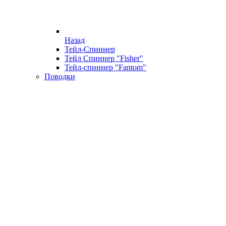
Назад
Тейл-Спиннер
Тейл Спиннер "Fisher"
Тейл-спиннер "Fantom"
Поводки