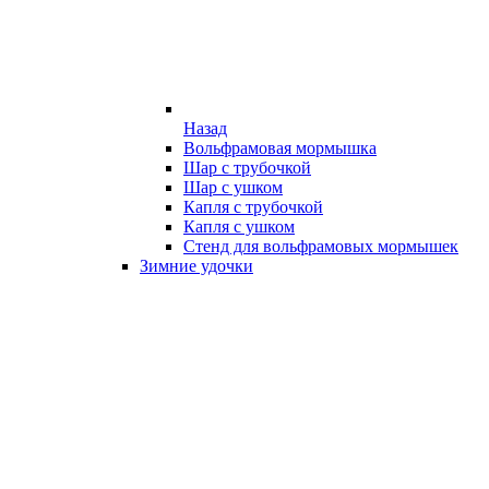
Назад
Вольфрамовая мормышка
Шар с трубочкой
Шар с ушком
Капля с трубочкой
Капля с ушком
Стенд для вольфрамовых мормышек
Зимние удочки