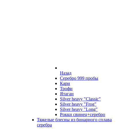
Назад
Серебро 999 пробы
Кари
Трофи
Ятаган
Silver heavy "Classic"
Silver heavy "Frog"
Silver heavy "Long"
Рокки свинец+серебро
Тяжелые блесны из бинарного сплава
серебра