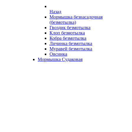
Назад
Мормышка безнасадочная
(безмотылка)
Гвоздик безмотылка
Клоп безмотылка
Кобра безмотылка
Личинка безмотылка
Муравей безмотылка
Овсинка
Мормышка Судаковая