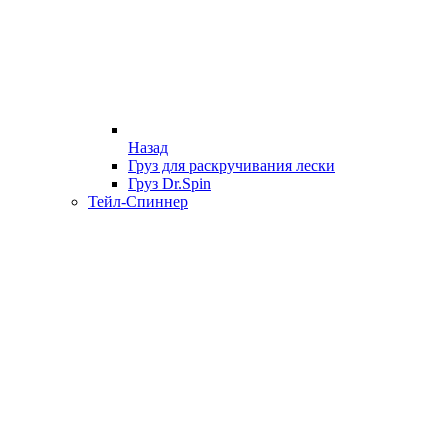
Назад
Груз для раскручивания лески
Груз Dr.Spin
Тейл-Спиннер