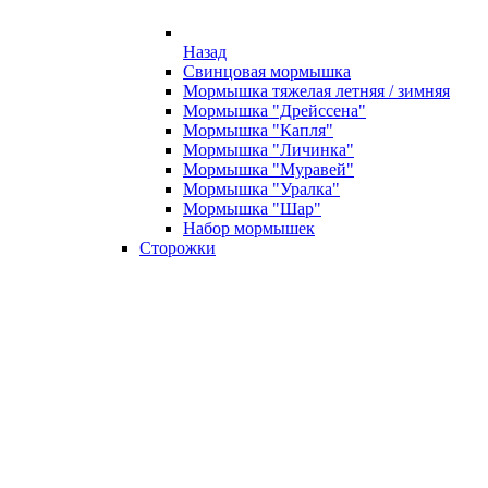
Назад
Свинцовая мормышка
Мормышка тяжелая летняя / зимняя
Мормышка "Дрейссена"
Мормышка "Капля"
Мормышка "Личинка"
Мормышка "Муравей"
Мормышка "Уралка"
Мормышка "Шар"
Набор мормышек
Сторожки