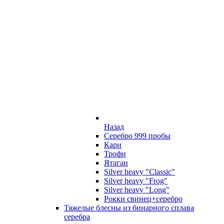
Назад
Серебро 999 пробы
Кари
Трофи
Ятаган
Silver heavy "Classic"
Silver heavy "Frog"
Silver heavy "Long"
Рокки свинец+серебро
Тяжелые блесны из бинарного сплава
серебра