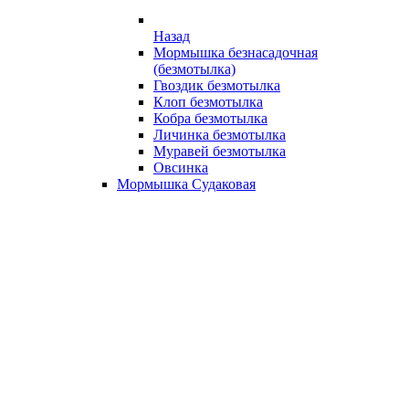
Назад
Мормышка безнасадочная
(безмотылка)
Гвоздик безмотылка
Клоп безмотылка
Кобра безмотылка
Личинка безмотылка
Муравей безмотылка
Овсинка
Мормышка Судаковая