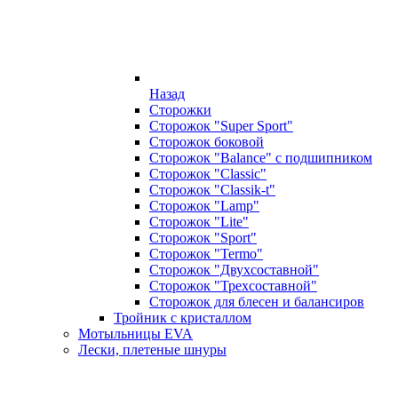
Назад
Сторожки
Сторожок "Super Sport"
Сторожок боковой
Сторожок "Balance" с подшипником
Сторожок "Classic"
Сторожок "Classik-t"
Сторожок "Lamp"
Сторожок "Lite"
Сторожок "Sport"
Сторожок "Termo"
Сторожок "Двухсоставной"
Сторожок "Трехсоставной"
Сторожок для блесен и балансиров
Тройник с кристаллом
Мотыльницы EVA
Лески, плетеные шнуры