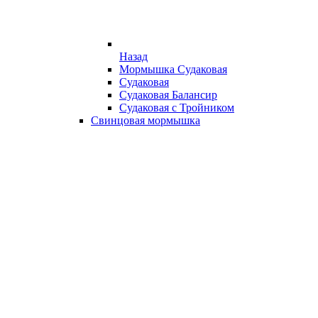
Назад
Мормышка Судаковая
Судаковая
Судаковая Балансир
Судаковая с Тройником
Свинцовая мормышка