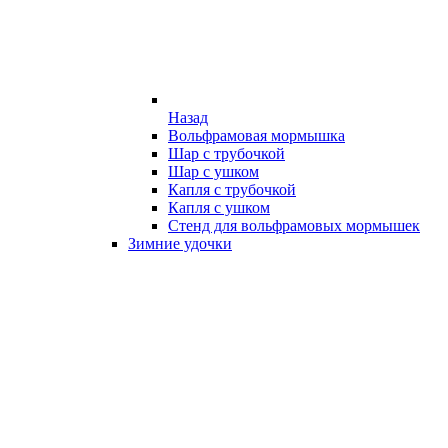
Назад
Вольфрамовая мормышка
Шар с трубочкой
Шар с ушком
Капля с трубочкой
Капля с ушком
Стенд для вольфрамовых мормышек
Зимние удочки