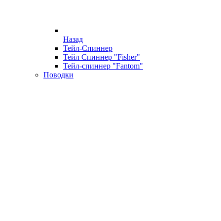
Назад
Тейл-Спиннер
Тейл Спиннер "Fisher"
Тейл-спиннер "Fantom"
Поводки