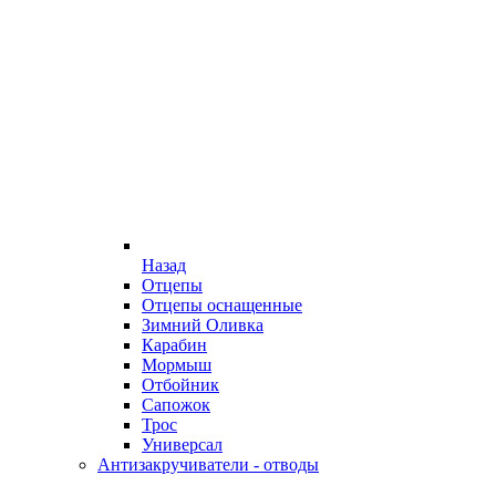
Назад
Отцепы
Отцепы оснащенные
Зимний Оливка
Карабин
Мормыш
Отбойник
Сапожок
Трос
Универсал
Антизакручиватели - отводы