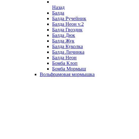
Назад
Балда
Балда Ручейник
Балда Неон v.2
Балда Гвоздик
Балда Дюк
Балда Жук
Балда Куколка
Балда Личинка
Балда Неон
Бомба Клоп
Бомба Мормыш
Вольфрамовая мормышка