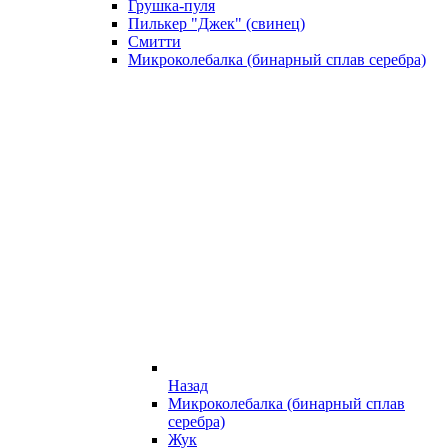
Грушка-пуля
Пилькер "Джек" (свинец)
Смитти
Микроколебалка (бинарный сплав серебра)
Назад
Микроколебалка (бинарный сплав
серебра)
Жук