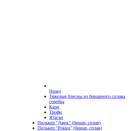
Назад
Тяжелые блесны из бинарного сплава
серебра
Кари
Трофи
Ятаган
Пилькер "Джек" (бинар. сплав)
Пилькер "Рокки" (бинар. сплав)