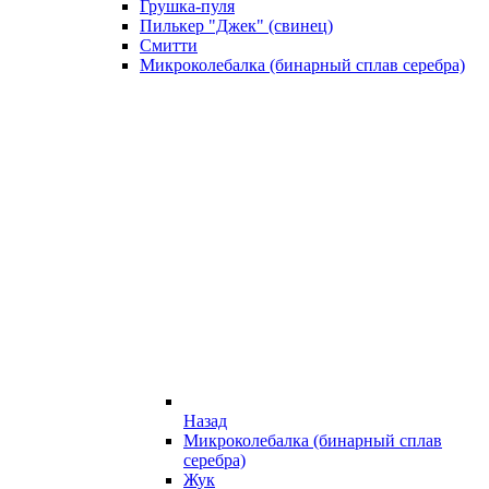
Грушка-пуля
Пилькер "Джек" (свинец)
Смитти
Микроколебалка (бинарный сплав серебра)
Назад
Микроколебалка (бинарный сплав
серебра)
Жук