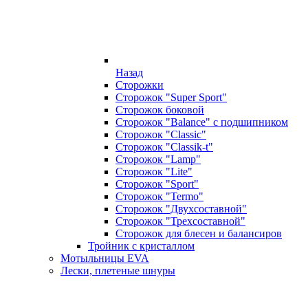
Назад
Сторожки
Сторожок "Super Sport"
Сторожок боковой
Сторожок "Balance" с подшипником
Сторожок "Classic"
Сторожок "Classik-t"
Сторожок "Lamp"
Сторожок "Lite"
Сторожок "Sport"
Сторожок "Termo"
Сторожок "Двухсоставной"
Сторожок "Трехсоставной"
Сторожок для блесен и балансиров
Тройник с кристаллом
Мотыльницы EVA
Лески, плетеные шнуры