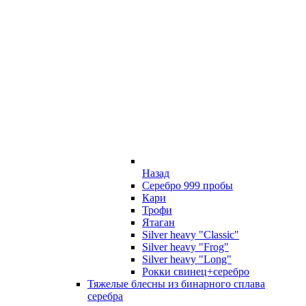
Назад
Серебро 999 пробы
Кари
Трофи
Ятаган
Silver heavy "Classic"
Silver heavy "Frog"
Silver heavy "Long"
Рокки свинец+серебро
Тяжелые блесны из бинарного сплава
серебра