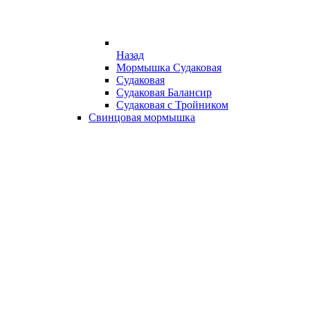
Назад
Мормышка Судаковая
Судаковая
Судаковая Балансир
Судаковая с Тройником
Свинцовая мормышка