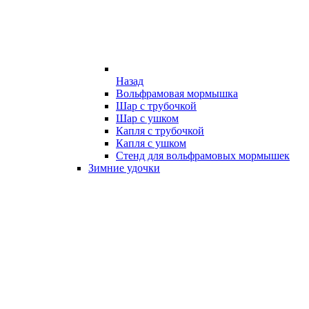
Назад
Вольфрамовая мормышка
Шар с трубочкой
Шар с ушком
Капля с трубочкой
Капля с ушком
Стенд для вольфрамовых мормышек
Зимние удочки