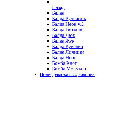
Назад
Балда
Балда Ручейник
Балда Неон v.2
Балда Гвоздик
Балда Дюк
Балда Жук
Балда Куколка
Балда Личинка
Балда Неон
Бомба Клоп
Бомба Мормыш
Вольфрамовая мормышка