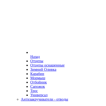
Назад
Отцепы
Отцепы оснащенные
Зимний Оливка
Карабин
Мормыш
Отбойник
Сапожок
Трос
Универсал
Антизакручиватели - отводы