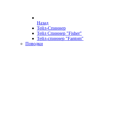
Назад
Тейл-Спиннер
Тейл Спиннер "Fisher"
Тейл-спиннер "Fantom"
Поводки