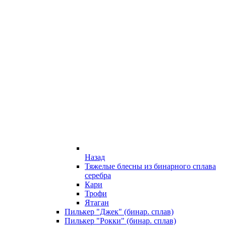
Назад
Тяжелые блесны из бинарного сплава
серебра
Кари
Трофи
Ятаган
Пилькер "Джек" (бинар. сплав)
Пилькер "Рокки" (бинар. сплав)