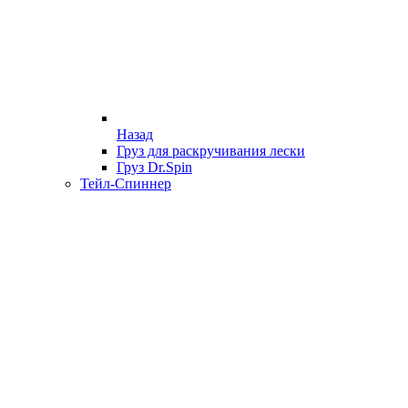
Назад
Груз для раскручивания лески
Груз Dr.Spin
Тейл-Спиннер