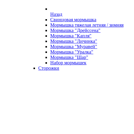
Назад
Свинцовая мормышка
Мормышка тяжелая летняя / зимняя
Мормышка "Дрейссена"
Мормышка "Капля"
Мормышка "Личинка"
Мормышка "Муравей"
Мормышка "Уралка"
Мормышка "Шар"
Набор мормышек
Сторожки