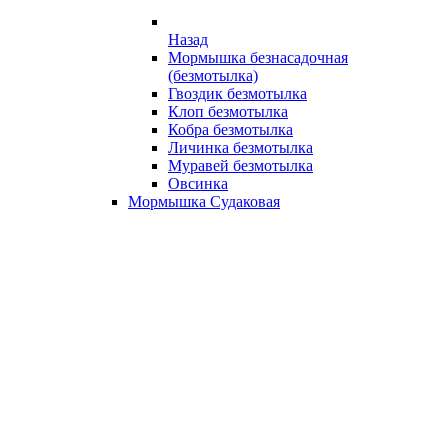
Назад
Мормышка безнасадочная
(безмотылка)
Гвоздик безмотылка
Клоп безмотылка
Кобра безмотылка
Личинка безмотылка
Муравей безмотылка
Овсинка
Мормышка Судаковая