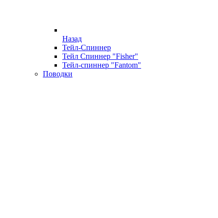
Назад
Тейл-Спиннер
Тейл Спиннер "Fisher"
Тейл-спиннер "Fantom"
Поводки