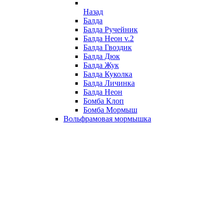
Назад
Балда
Балда Ручейник
Балда Неон v.2
Балда Гвоздик
Балда Дюк
Балда Жук
Балда Куколка
Балда Личинка
Балда Неон
Бомба Клоп
Бомба Мормыш
Вольфрамовая мормышка