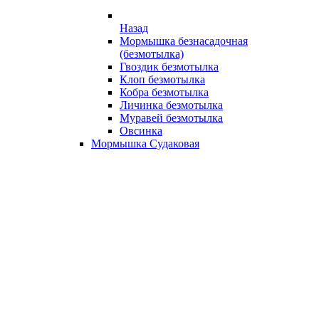
Назад
Мормышка безнасадочная
(безмотылка)
Гвоздик безмотылка
Клоп безмотылка
Кобра безмотылка
Личинка безмотылка
Муравей безмотылка
Овсинка
Мормышка Судаковая