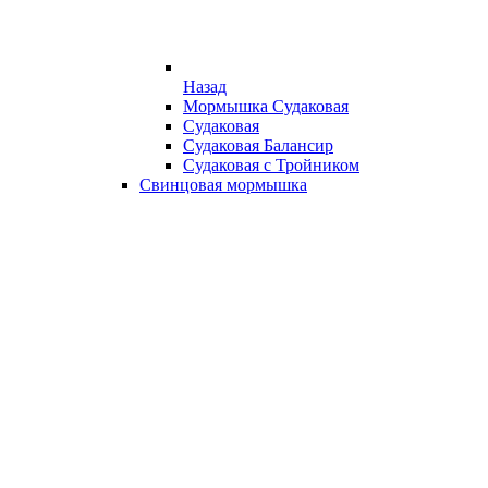
Назад
Мормышка Судаковая
Судаковая
Судаковая Балансир
Судаковая с Тройником
Свинцовая мормышка