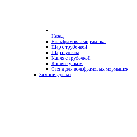
Назад
Вольфрамовая мормышка
Шар с трубочкой
Шар с ушком
Капля с трубочкой
Капля с ушком
Стенд для вольфрамовых мормышек
Зимние удочки