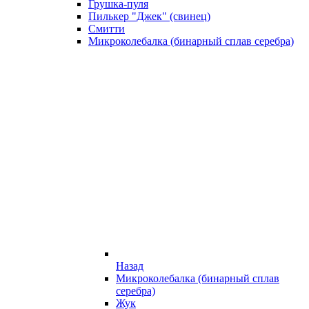
Грушка-пуля
Пилькер "Джек" (свинец)
Смитти
Микроколебалка (бинарный сплав серебра)
Назад
Микроколебалка (бинарный сплав
серебра)
Жук