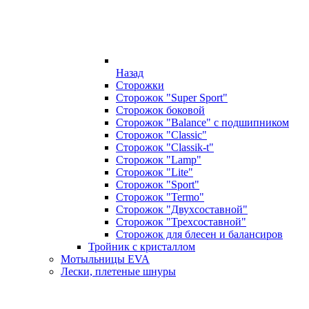
Назад
Сторожки
Сторожок "Super Sport"
Сторожок боковой
Сторожок "Balance" с подшипником
Сторожок "Classic"
Сторожок "Classik-t"
Сторожок "Lamp"
Сторожок "Lite"
Сторожок "Sport"
Сторожок "Termo"
Сторожок "Двухсоставной"
Сторожок "Трехсоставной"
Сторожок для блесен и балансиров
Тройник с кристаллом
Мотыльницы EVA
Лески, плетеные шнуры