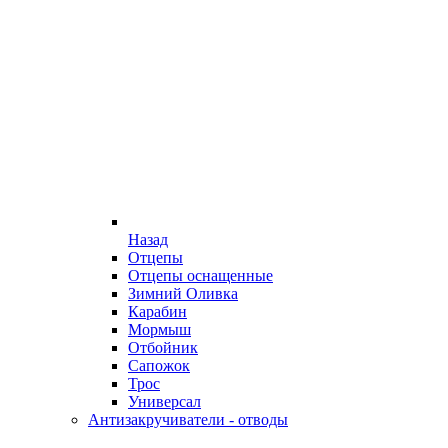
Назад
Отцепы
Отцепы оснащенные
Зимний Оливка
Карабин
Мормыш
Отбойник
Сапожок
Трос
Универсал
Антизакручиватели - отводы