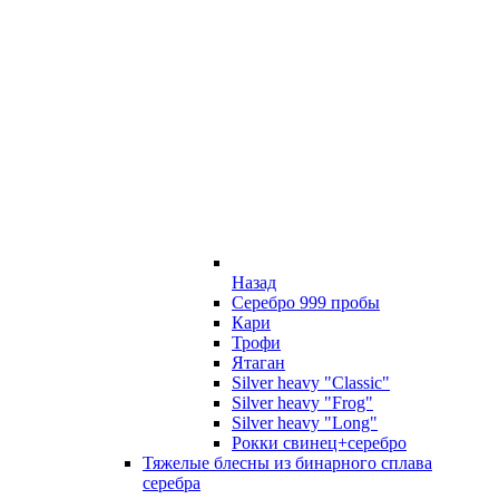
Назад
Серебро 999 пробы
Кари
Трофи
Ятаган
Silver heavy "Classic"
Silver heavy "Frog"
Silver heavy "Long"
Рокки свинец+серебро
Тяжелые блесны из бинарного сплава
серебра