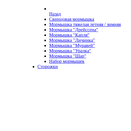
Назад
Свинцовая мормышка
Мормышка тяжелая летняя / зимняя
Мормышка "Дрейссена"
Мормышка "Капля"
Мормышка "Личинка"
Мормышка "Муравей"
Мормышка "Уралка"
Мормышка "Шар"
Набор мормышек
Сторожки