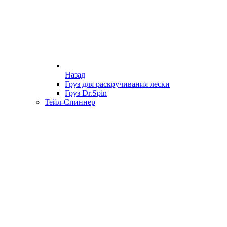
Назад
Груз для раскручивания лески
Груз Dr.Spin
Тейл-Спиннер