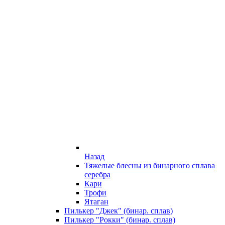
Назад
Тяжелые блесны из бинарного сплава
серебра
Кари
Трофи
Ятаган
Пилькер "Джек" (бинар. сплав)
Пилькер "Рокки" (бинар. сплав)