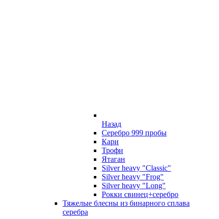
Назад
Серебро 999 пробы
Кари
Трофи
Ятаган
Silver heavy "Classic"
Silver heavy "Frog"
Silver heavy "Long"
Рокки свинец+серебро
Тяжелые блесны из бинарного сплава
серебра