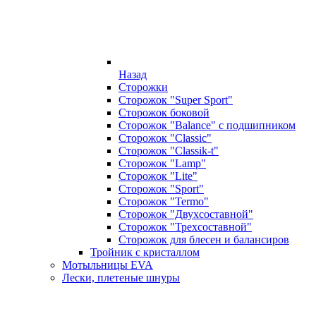
Назад
Сторожки
Сторожок "Super Sport"
Сторожок боковой
Сторожок "Balance" с подшипником
Сторожок "Classic"
Сторожок "Classik-t"
Сторожок "Lamp"
Сторожок "Lite"
Сторожок "Sport"
Сторожок "Termo"
Сторожок "Двухсоставной"
Сторожок "Трехсоставной"
Сторожок для блесен и балансиров
Тройник с кристаллом
Мотыльницы EVA
Лески, плетеные шнуры