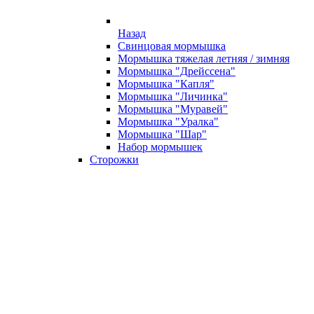
Назад
Свинцовая мормышка
Мормышка тяжелая летняя / зимняя
Мормышка "Дрейссена"
Мормышка "Капля"
Мормышка "Личинка"
Мормышка "Муравей"
Мормышка "Уралка"
Мормышка "Шар"
Набор мормышек
Сторожки