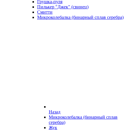
Грушка-пуля
Пилькер "Джек" (свинец)
Смитти
Микроколебалка (бинарный сплав серебра)
Назад
Микроколебалка (бинарный сплав
серебра)
Жук