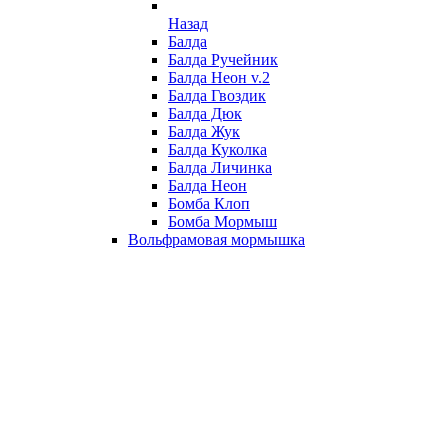
Назад
Балда
Балда Ручейник
Балда Неон v.2
Балда Гвоздик
Балда Дюк
Балда Жук
Балда Куколка
Балда Личинка
Балда Неон
Бомба Клоп
Бомба Мормыш
Вольфрамовая мормышка