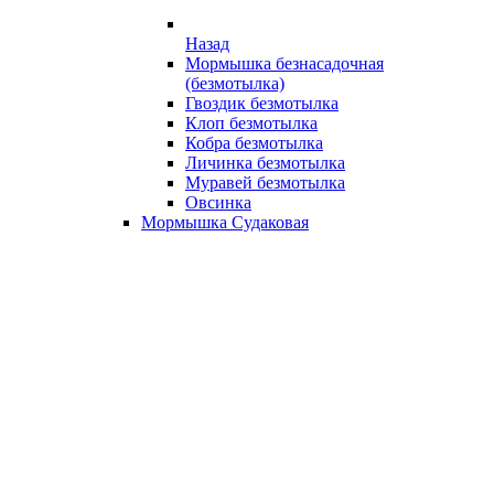
Назад
Мормышка безнасадочная
(безмотылка)
Гвоздик безмотылка
Клоп безмотылка
Кобра безмотылка
Личинка безмотылка
Муравей безмотылка
Овсинка
Мормышка Судаковая