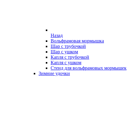
Назад
Вольфрамовая мормышка
Шар с трубочкой
Шар с ушком
Капля с трубочкой
Капля с ушком
Стенд для вольфрамовых мормышек
Зимние удочки