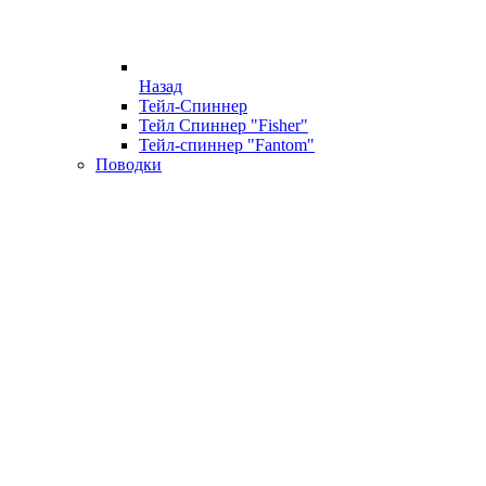
Назад
Тейл-Спиннер
Тейл Спиннер "Fisher"
Тейл-спиннер "Fantom"
Поводки