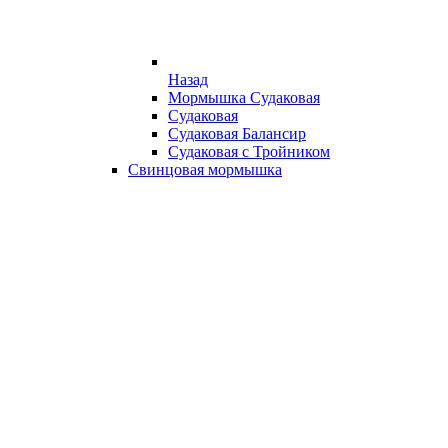
Назад
Мормышка Судаковая
Судаковая
Судаковая Балансир
Судаковая с Тройником
Свинцовая мормышка