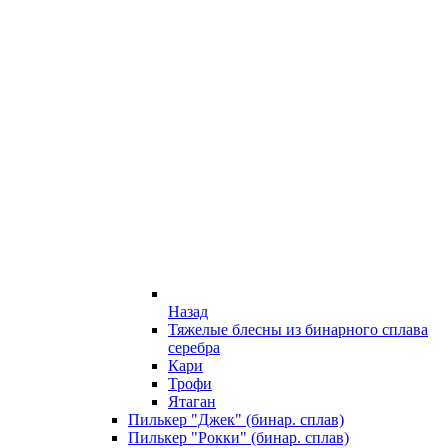
Назад
Тяжелые блесны из бинарного сплава
серебра
Кари
Трофи
Ятаган
Пилькер "Джек" (бинар. сплав)
Пилькер "Рокки" (бинар. сплав)