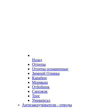
Назад
Отцепы
Отцепы оснащенные
Зимний Оливка
Карабин
Мормыш
Отбойник
Сапожок
Трос
Универсал
Антизакручиватели - отводы