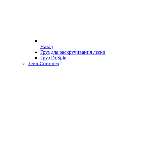
Назад
Груз для раскручивания лески
Груз Dr.Spin
Тейл-Спиннер