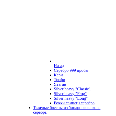
Назад
Серебро 999 пробы
Кари
Трофи
Ятаган
Silver heavy "Classic"
Silver heavy "Frog"
Silver heavy "Long"
Рокки свинец+серебро
Тяжелые блесны из бинарного сплава
серебра