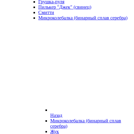
Грушка-пуля
Пилькер "Джек" (свинец)
Смитти
Микроколебалка (бинарный сплав серебра)
Назад
Микроколебалка (бинарный сплав
серебра)
Жук