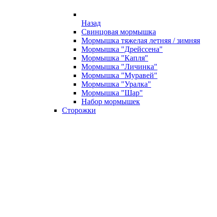
Назад
Свинцовая мормышка
Мормышка тяжелая летняя / зимняя
Мормышка "Дрейссена"
Мормышка "Капля"
Мормышка "Личинка"
Мормышка "Муравей"
Мормышка "Уралка"
Мормышка "Шар"
Набор мормышек
Сторожки