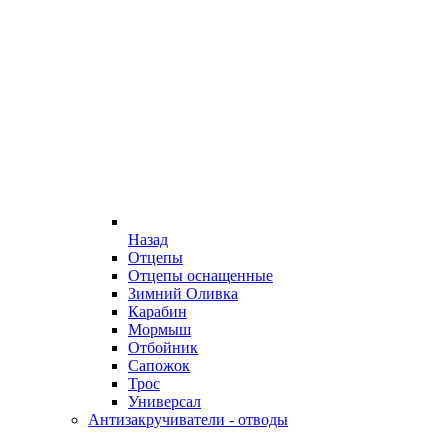
Назад
Отцепы
Отцепы оснащенные
Зимний Оливка
Карабин
Мормыш
Отбойник
Сапожок
Трос
Универсал
Антизакручиватели - отводы