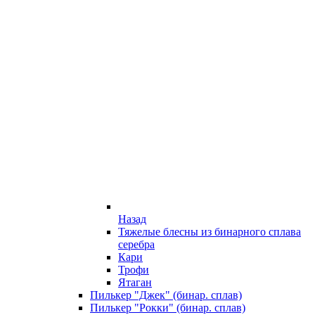
Назад
Тяжелые блесны из бинарного сплава
серебра
Кари
Трофи
Ятаган
Пилькер "Джек" (бинар. сплав)
Пилькер "Рокки" (бинар. сплав)