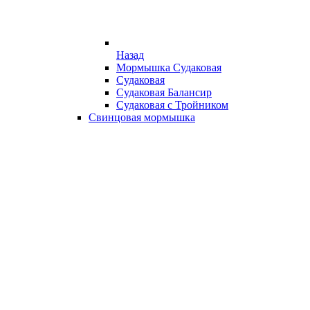
Назад
Мормышка Судаковая
Судаковая
Судаковая Балансир
Судаковая с Тройником
Свинцовая мормышка