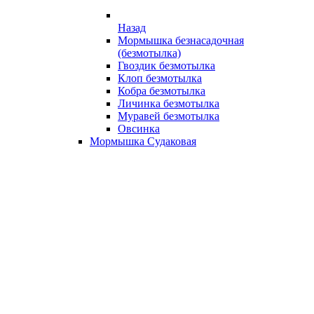
Назад
Мормышка безнасадочная
(безмотылка)
Гвоздик безмотылка
Клоп безмотылка
Кобра безмотылка
Личинка безмотылка
Муравей безмотылка
Овсинка
Мормышка Судаковая