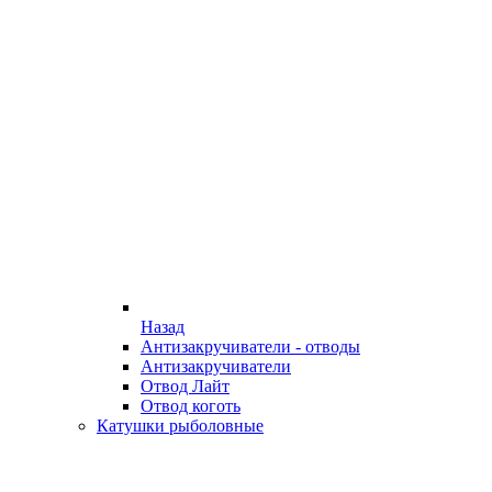
Назад
Антизакручиватели - отводы
Антизакручиватели
Отвод Лайт
Отвод коготь
Катушки рыболовные