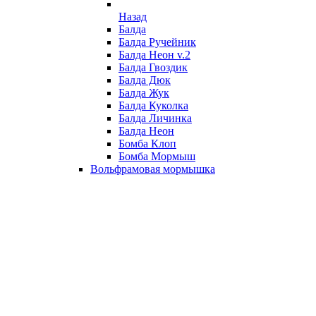
Назад
Балда
Балда Ручейник
Балда Неон v.2
Балда Гвоздик
Балда Дюк
Балда Жук
Балда Куколка
Балда Личинка
Балда Неон
Бомба Клоп
Бомба Мормыш
Вольфрамовая мормышка