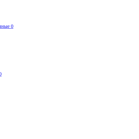
нные
0
0