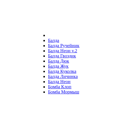
Балда
Балда Ручейник
Балда Неон v.2
Балда Гвоздик
Балда Дюк
Балда Жук
Балда Куколка
Балда Личинка
Балда Неон
Бомба Клоп
Бомба Мормыш