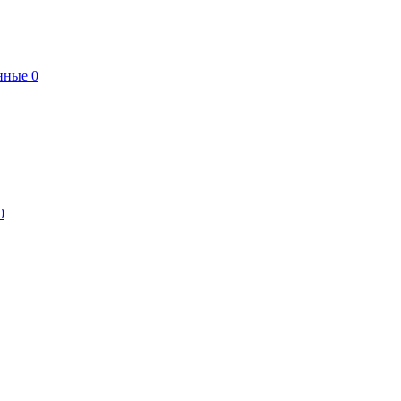
нные
0
0