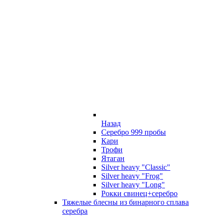
Назад
Серебро 999 пробы
Кари
Трофи
Ятаган
Silver heavy "Classic"
Silver heavy "Frog"
Silver heavy "Long"
Рокки свинец+серебро
Тяжелые блесны из бинарного сплава
серебра