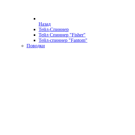
Назад
Тейл-Спиннер
Тейл Спиннер "Fisher"
Тейл-спиннер "Fantom"
Поводки