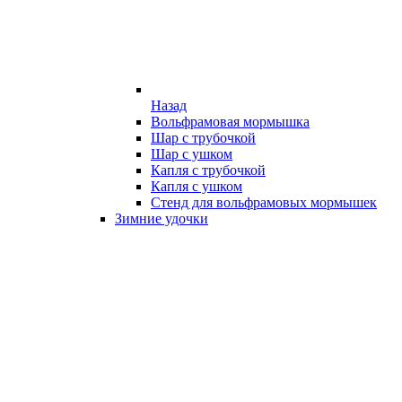
Назад
Вольфрамовая мормышка
Шар с трубочкой
Шар с ушком
Капля с трубочкой
Капля с ушком
Стенд для вольфрамовых мормышек
Зимние удочки