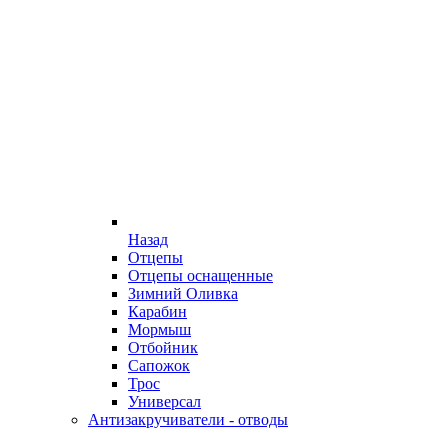
Назад
Отцепы
Отцепы оснащенные
Зимний Оливка
Карабин
Мормыш
Отбойник
Сапожок
Трос
Универсал
Антизакручиватели - отводы