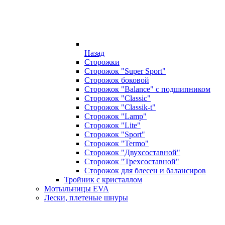
Назад
Сторожки
Сторожок "Super Sport"
Сторожок боковой
Сторожок "Balance" с подшипником
Сторожок "Classic"
Сторожок "Classik-t"
Сторожок "Lamp"
Сторожок "Lite"
Сторожок "Sport"
Сторожок "Termo"
Сторожок "Двухсоставной"
Сторожок "Трехсоставной"
Сторожок для блесен и балансиров
Тройник с кристаллом
Мотыльницы EVA
Лески, плетеные шнуры