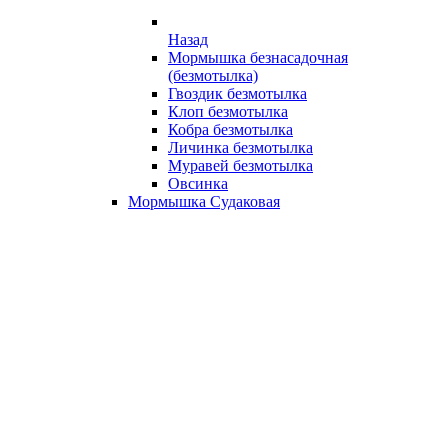
Назад
Мормышка безнасадочная
(безмотылка)
Гвоздик безмотылка
Клоп безмотылка
Кобра безмотылка
Личинка безмотылка
Муравей безмотылка
Овсинка
Мормышка Судаковая