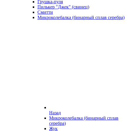
Грушка-пуля
Пилькер "Джек" (свинец)
Смитти
Микроколебалка (бинарный сплав серебра)
Назад
Микроколебалка (бинарный сплав
серебра)
Жук