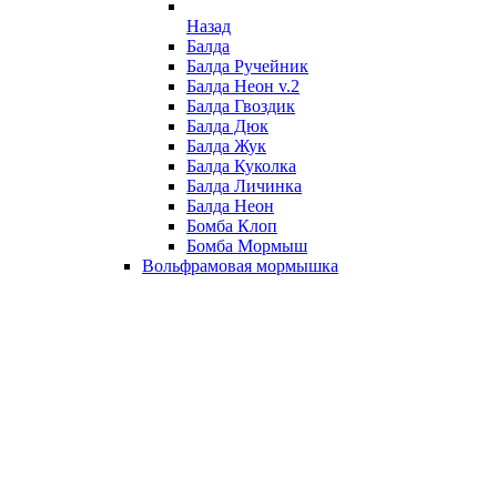
Назад
Балда
Балда Ручейник
Балда Неон v.2
Балда Гвоздик
Балда Дюк
Балда Жук
Балда Куколка
Балда Личинка
Балда Неон
Бомба Клоп
Бомба Мормыш
Вольфрамовая мормышка