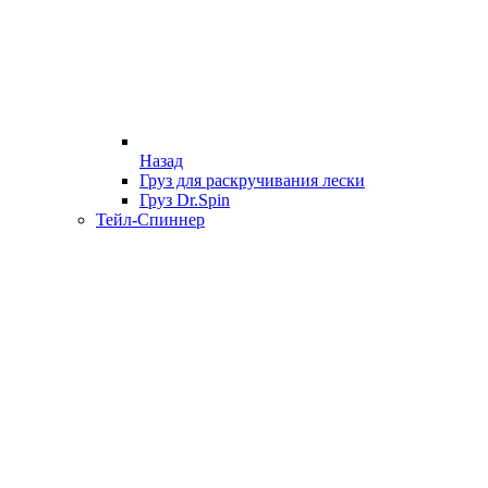
Назад
Груз для раскручивания лески
Груз Dr.Spin
Тейл-Спиннер