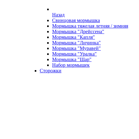
Назад
Свинцовая мормышка
Мормышка тяжелая летняя / зимняя
Мормышка "Дрейссена"
Мормышка "Капля"
Мормышка "Личинка"
Мормышка "Муравей"
Мормышка "Уралка"
Мормышка "Шар"
Набор мормышек
Сторожки