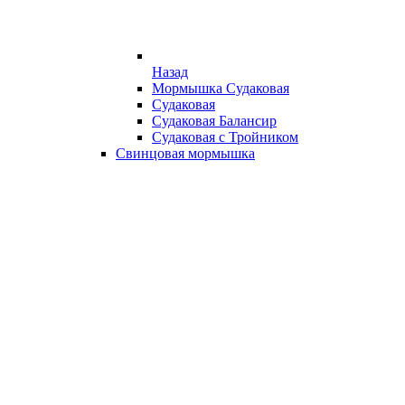
Назад
Мормышка Судаковая
Судаковая
Судаковая Балансир
Судаковая с Тройником
Свинцовая мормышка