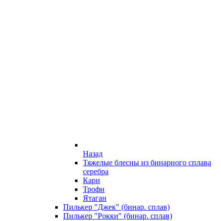
Назад
Тяжелые блесны из бинарного сплава
серебра
Кари
Трофи
Ятаган
Пилькер "Джек" (бинар. сплав)
Пилькер "Рокки" (бинар. сплав)