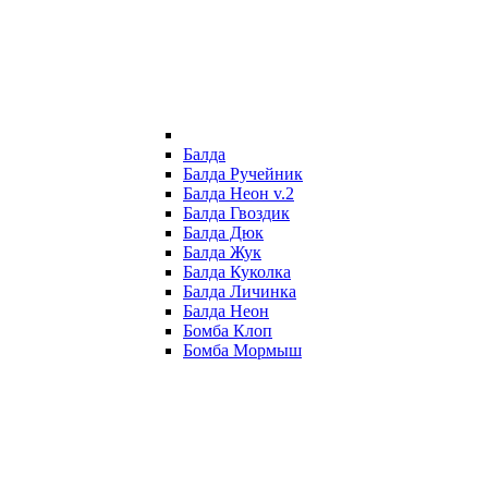
Балда
Балда Ручейник
Балда Неон v.2
Балда Гвоздик
Балда Дюк
Балда Жук
Балда Куколка
Балда Личинка
Балда Неон
Бомба Клоп
Бомба Мормыш