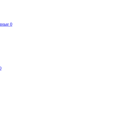
нные
0
0