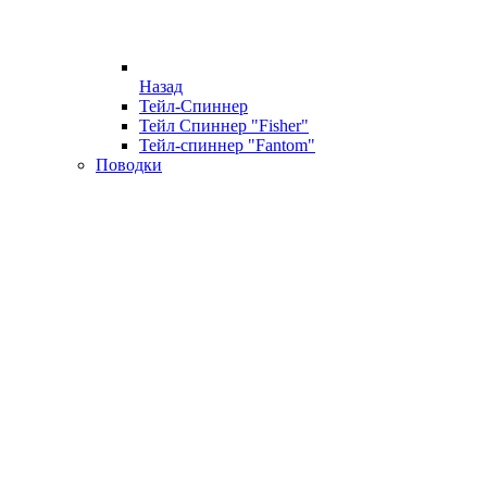
Назад
Тейл-Спиннер
Тейл Спиннер "Fisher"
Тейл-спиннер "Fantom"
Поводки