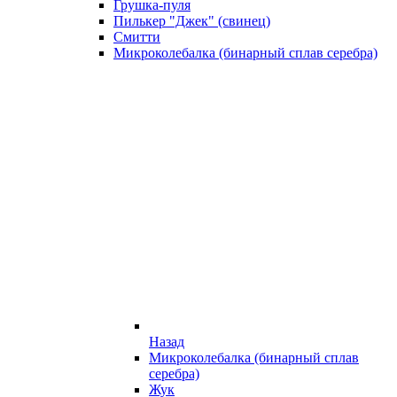
Грушка-пуля
Пилькер "Джек" (свинец)
Смитти
Микроколебалка (бинарный сплав серебра)
Назад
Микроколебалка (бинарный сплав
серебра)
Жук