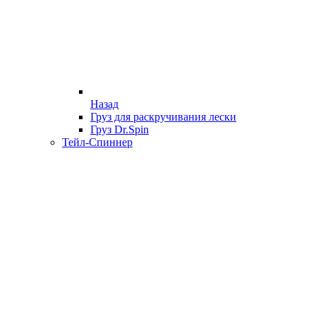
Назад
Груз для раскручивания лески
Груз Dr.Spin
Тейл-Спиннер