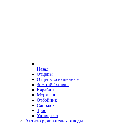
Назад
Отцепы
Отцепы оснащенные
Зимний Оливка
Карабин
Мормыш
Отбойник
Сапожок
Трос
Универсал
Антизакручиватели - отводы