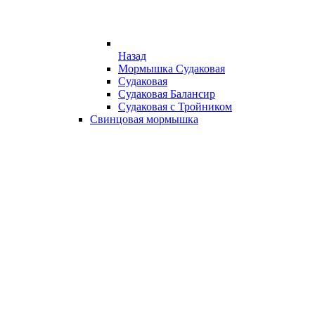
Назад
Мормышка Судаковая
Судаковая
Судаковая Балансир
Судаковая с Тройником
Свинцовая мормышка