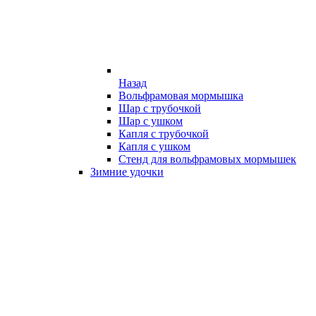
Назад
Вольфрамовая мормышка
Шар с трубочкой
Шар с ушком
Капля с трубочкой
Капля с ушком
Стенд для вольфрамовых мормышек
Зимние удочки