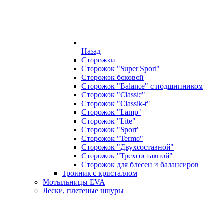
Назад
Сторожки
Сторожок "Super Sport"
Сторожок боковой
Сторожок "Balance" с подшипником
Сторожок "Classic"
Сторожок "Classik-t"
Сторожок "Lamp"
Сторожок "Lite"
Сторожок "Sport"
Сторожок "Termo"
Сторожок "Двухсоставной"
Сторожок "Трехсоставной"
Сторожок для блесен и балансиров
Тройник с кристаллом
Мотыльницы EVA
Лески, плетеные шнуры