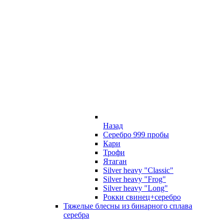
Назад
Серебро 999 пробы
Кари
Трофи
Ятаган
Silver heavy "Classic"
Silver heavy "Frog"
Silver heavy "Long"
Рокки свинец+серебро
Тяжелые блесны из бинарного сплава
серебра