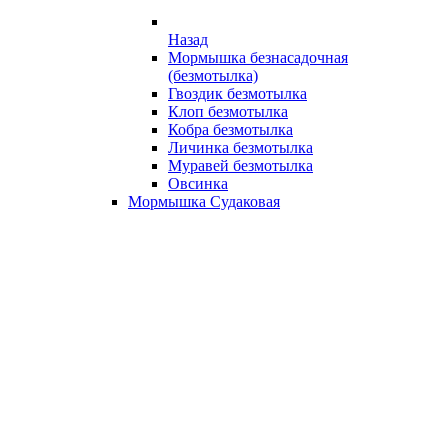
Назад
Мормышка безнасадочная
(безмотылка)
Гвоздик безмотылка
Клоп безмотылка
Кобра безмотылка
Личинка безмотылка
Муравей безмотылка
Овсинка
Мормышка Судаковая