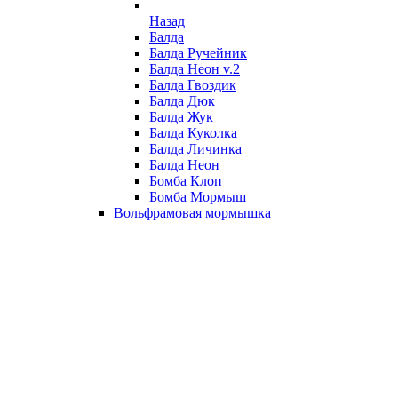
Назад
Балда
Балда Ручейник
Балда Неон v.2
Балда Гвоздик
Балда Дюк
Балда Жук
Балда Куколка
Балда Личинка
Балда Неон
Бомба Клоп
Бомба Мормыш
Вольфрамовая мормышка