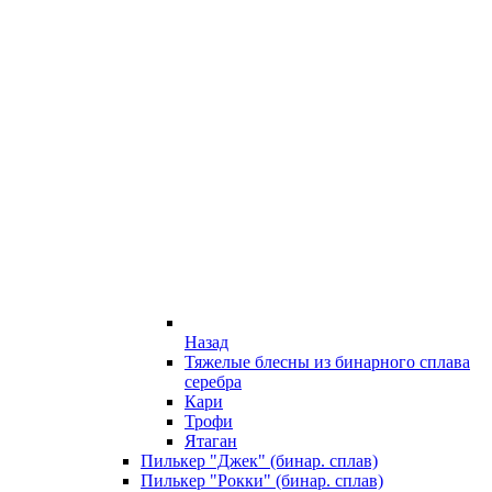
Назад
Тяжелые блесны из бинарного сплава
серебра
Кари
Трофи
Ятаган
Пилькер "Джек" (бинар. сплав)
Пилькер "Рокки" (бинар. сплав)