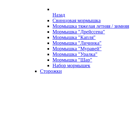
Назад
Свинцовая мормышка
Мормышка тяжелая летняя / зимняя
Мормышка "Дрейссена"
Мормышка "Капля"
Мормышка "Личинка"
Мормышка "Муравей"
Мормышка "Уралка"
Мормышка "Шар"
Набор мормышек
Сторожки