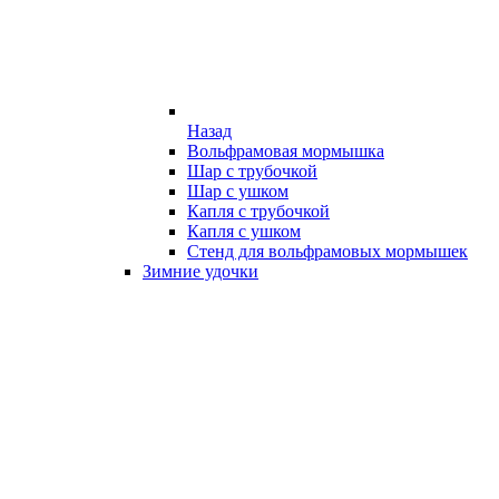
Назад
Вольфрамовая мормышка
Шар с трубочкой
Шар с ушком
Капля с трубочкой
Капля с ушком
Стенд для вольфрамовых мормышек
Зимние удочки