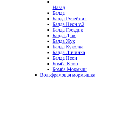
Назад
Балда
Балда Ручейник
Балда Неон v.2
Балда Гвоздик
Балда Дюк
Балда Жук
Балда Куколка
Балда Личинка
Балда Неон
Бомба Клоп
Бомба Мормыш
Вольфрамовая мормышка