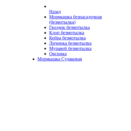
Назад
Мормышка безнасадочная
(безмотылка)
Гвоздик безмотылка
Клоп безмотылка
Кобра безмотылка
Личинка безмотылка
Муравей безмотылка
Овсинка
Мормышка Судаковая