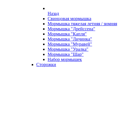
Назад
Свинцовая мормышка
Мормышка тяжелая летняя / зимняя
Мормышка "Дрейссена"
Мормышка "Капля"
Мормышка "Личинка"
Мормышка "Муравей"
Мормышка "Уралка"
Мормышка "Шар"
Набор мормышек
Сторожки