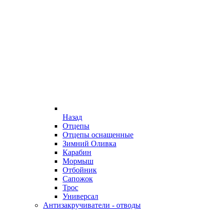
Назад
Отцепы
Отцепы оснащенные
Зимний Оливка
Карабин
Мормыш
Отбойник
Сапожок
Трос
Универсал
Антизакручиватели - отводы