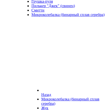
Грушка-пуля
Пилькер "Джек" (свинец)
Смитти
Микроколебалка (бинарный сплав серебра)
Назад
Микроколебалка (бинарный сплав
серебра)
Жук