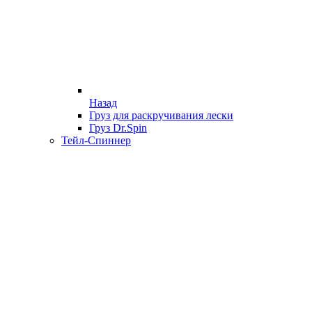
Назад
Груз для раскручивания лески
Груз Dr.Spin
Тейл-Спиннер