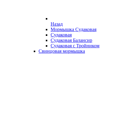
Назад
Мормышка Судаковая
Судаковая
Судаковая Балансир
Судаковая с Тройником
Свинцовая мормышка