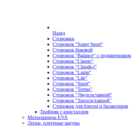
Назад
Сторожки
Сторожок "Super Sport"
Сторожок боковой
Сторожок "Balance" с подшипником
Сторожок "Classic"
Сторожок "Classik-t"
Сторожок "Lamp"
Сторожок "Lite"
Сторожок "Sport"
Сторожок "Termo"
Сторожок "Двухсоставной"
Сторожок "Трехсоставной"
Сторожок для блесен и балансиров
Тройник с кристаллом
Мотыльницы EVA
Лески, плетеные шнуры