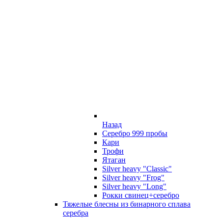
Назад
Серебро 999 пробы
Кари
Трофи
Ятаган
Silver heavy "Classic"
Silver heavy "Frog"
Silver heavy "Long"
Рокки свинец+серебро
Тяжелые блесны из бинарного сплава
серебра