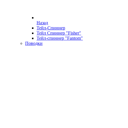
Назад
Тейл-Спиннер
Тейл Спиннер "Fisher"
Тейл-спиннер "Fantom"
Поводки