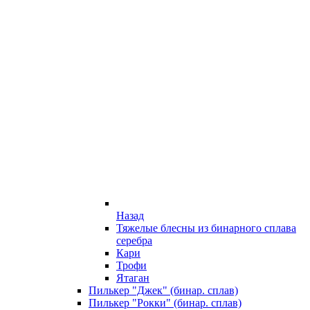
Назад
Тяжелые блесны из бинарного сплава
серебра
Кари
Трофи
Ятаган
Пилькер "Джек" (бинар. сплав)
Пилькер "Рокки" (бинар. сплав)