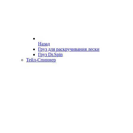
Назад
Груз для раскручивания лески
Груз Dr.Spin
Тейл-Спиннер