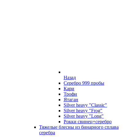
Назад
Серебро 999 пробы
Кари
Трофи
Ятаган
Silver heavy "Classic"
Silver heavy "Frog"
Silver heavy "Long"
Рокки свинец+серебро
Тяжелые блесны из бинарного сплава
серебра