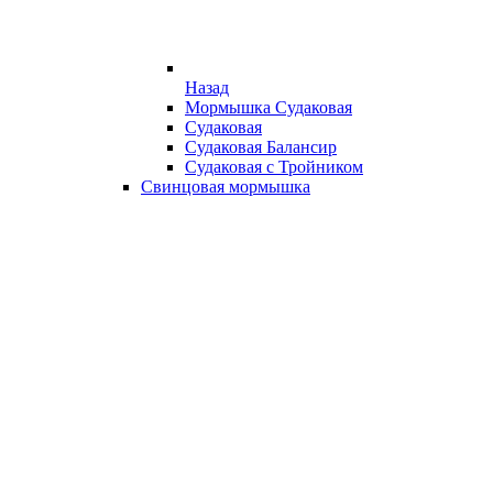
Назад
Мормышка Судаковая
Судаковая
Судаковая Балансир
Судаковая с Тройником
Свинцовая мормышка