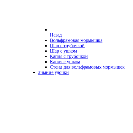
Назад
Вольфрамовая мормышка
Шар с трубочкой
Шар с ушком
Капля с трубочкой
Капля с ушком
Стенд для вольфрамовых мормышек
Зимние удочки