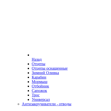
Назад
Отцепы
Отцепы оснащенные
Зимний Оливка
Карабин
Мормыш
Отбойник
Сапожок
Трос
Универсал
Антизакручиватели - отводы