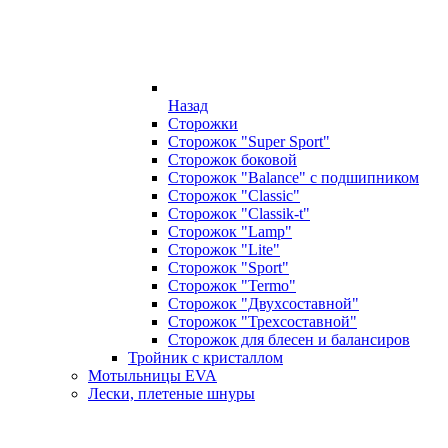
Назад
Сторожки
Сторожок "Super Sport"
Сторожок боковой
Сторожок "Balance" с подшипником
Сторожок "Classic"
Сторожок "Classik-t"
Сторожок "Lamp"
Сторожок "Lite"
Сторожок "Sport"
Сторожок "Termo"
Сторожок "Двухсоставной"
Сторожок "Трехсоставной"
Сторожок для блесен и балансиров
Тройник с кристаллом
Мотыльницы EVA
Лески, плетеные шнуры