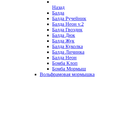
Назад
Балда
Балда Ручейник
Балда Неон v.2
Балда Гвоздик
Балда Дюк
Балда Жук
Балда Куколка
Балда Личинка
Балда Неон
Бомба Клоп
Бомба Мормыш
Вольфрамовая мормышка