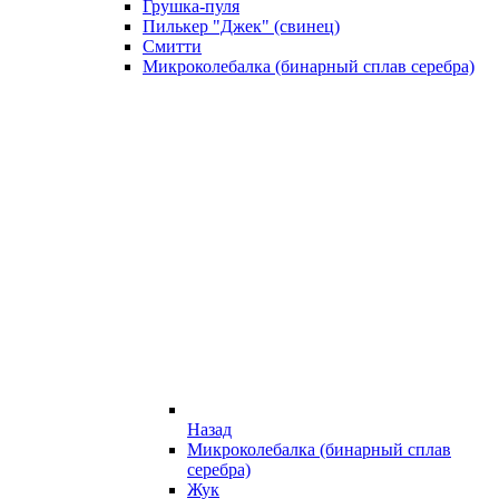
Грушка-пуля
Пилькер "Джек" (свинец)
Смитти
Микроколебалка (бинарный сплав серебра)
Назад
Микроколебалка (бинарный сплав
серебра)
Жук