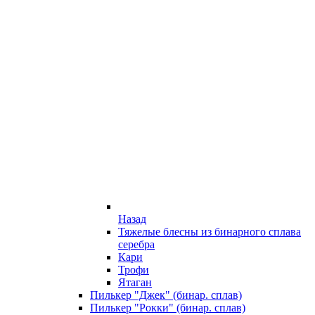
Назад
Тяжелые блесны из бинарного сплава
серебра
Кари
Трофи
Ятаган
Пилькер "Джек" (бинар. сплав)
Пилькер "Рокки" (бинар. сплав)