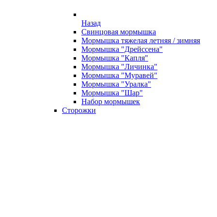
Назад
Свинцовая мормышка
Мормышка тяжелая летняя / зимняя
Мормышка "Дрейссена"
Мормышка "Капля"
Мормышка "Личинка"
Мормышка "Муравей"
Мормышка "Уралка"
Мормышка "Шар"
Набор мормышек
Сторожки