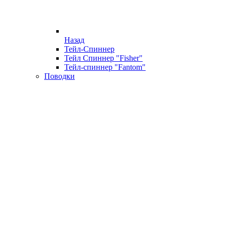
Назад
Тейл-Спиннер
Тейл Спиннер "Fisher"
Тейл-спиннер "Fantom"
Поводки