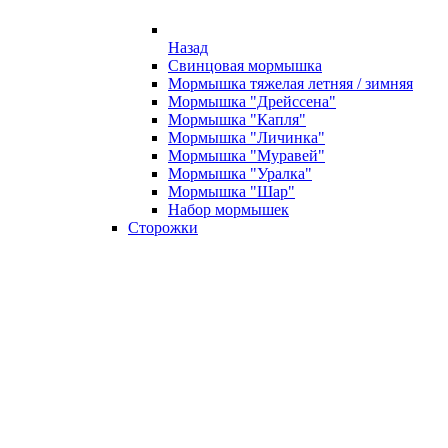
Назад
Свинцовая мормышка
Мормышка тяжелая летняя / зимняя
Мормышка "Дрейссена"
Мормышка "Капля"
Мормышка "Личинка"
Мормышка "Муравей"
Мормышка "Уралка"
Мормышка "Шар"
Набор мормышек
Сторожки