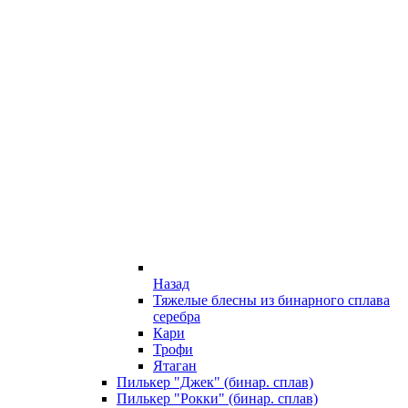
Назад
Тяжелые блесны из бинарного сплава
серебра
Кари
Трофи
Ятаган
Пилькер "Джек" (бинар. сплав)
Пилькер "Рокки" (бинар. сплав)