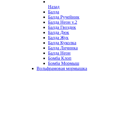
Назад
Балда
Балда Ручейник
Балда Неон v.2
Балда Гвоздик
Балда Дюк
Балда Жук
Балда Куколка
Балда Личинка
Балда Неон
Бомба Клоп
Бомба Мормыш
Вольфрамовая мормышка