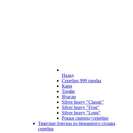
Назад
Серебро 999 пробы
Кари
Трофи
Ятаган
Silver heavy "Classic"
Silver heavy "Frog"
Silver heavy "Long"
Рокки свинец+серебро
Тяжелые блесны из бинарного сплава
серебра