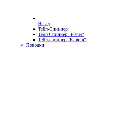
Назад
Тейл-Спиннер
Тейл Спиннер "Fisher"
Тейл-спиннер "Fantom"
Поводки