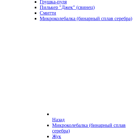
Грушка-пуля
Пилькер "Джек" (свинец)
Смитти
Микроколебалка (бинарный сплав серебра)
Назад
Микроколебалка (бинарный сплав
серебра)
Жук