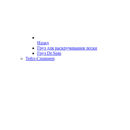
Назад
Груз для раскручивания лески
Груз Dr.Spin
Тейл-Спиннер