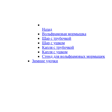
Назад
Вольфрамовая мормышка
Шар с трубочкой
Шар с ушком
Капля с трубочкой
Капля с ушком
Стенд для вольфрамовых мормышек
Зимние удочки