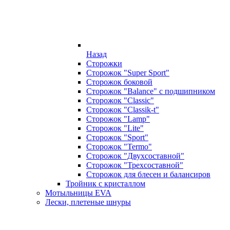
Назад
Сторожки
Сторожок "Super Sport"
Сторожок боковой
Сторожок "Balance" с подшипником
Сторожок "Classic"
Сторожок "Classik-t"
Сторожок "Lamp"
Сторожок "Lite"
Сторожок "Sport"
Сторожок "Termo"
Сторожок "Двухсоставной"
Сторожок "Трехсоставной"
Сторожок для блесен и балансиров
Тройник с кристаллом
Мотыльницы EVA
Лески, плетеные шнуры