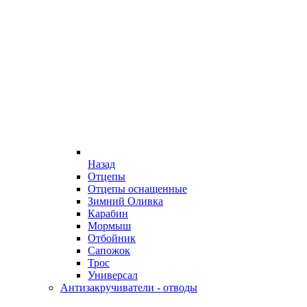
Назад
Отцепы
Отцепы оснащенные
Зимний Оливка
Карабин
Мормыш
Отбойник
Сапожок
Трос
Универсал
Антизакручиватели - отводы