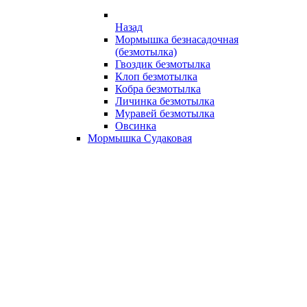
Назад
Мормышка безнасадочная
(безмотылка)
Гвоздик безмотылка
Клоп безмотылка
Кобра безмотылка
Личинка безмотылка
Муравей безмотылка
Овсинка
Мормышка Судаковая