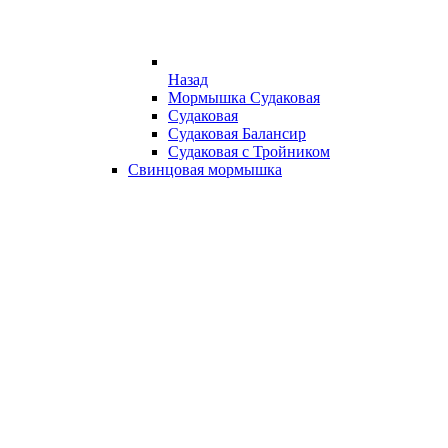
Назад
Мормышка Судаковая
Судаковая
Судаковая Балансир
Судаковая с Тройником
Свинцовая мормышка