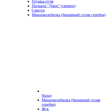
Грушка-пуля
Пилькер "Джек" (свинец)
Смитти
Микроколебалка (бинарный сплав серебра)
Назад
Микроколебалка (бинарный сплав
серебра)
Жук