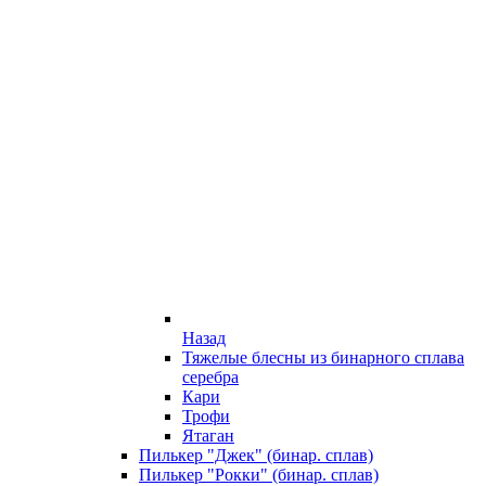
Назад
Тяжелые блесны из бинарного сплава
серебра
Кари
Трофи
Ятаган
Пилькер "Джек" (бинар. сплав)
Пилькер "Рокки" (бинар. сплав)