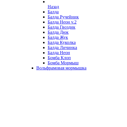
Назад
Балда
Балда Ручейник
Балда Неон v.2
Балда Гвоздик
Балда Дюк
Балда Жук
Балда Куколка
Балда Личинка
Балда Неон
Бомба Клоп
Бомба Мормыш
Вольфрамовая мормышка