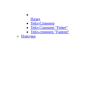
Назад
Тейл-Спиннер
Тейл Спиннер "Fisher"
Тейл-спиннер "Fantom"
Поводки