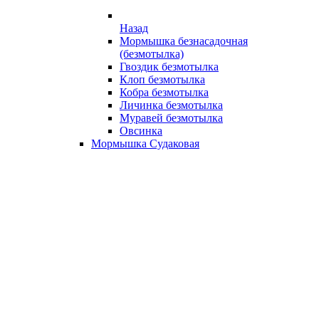
Назад
Мормышка безнасадочная
(безмотылка)
Гвоздик безмотылка
Клоп безмотылка
Кобра безмотылка
Личинка безмотылка
Муравей безмотылка
Овсинка
Мормышка Судаковая