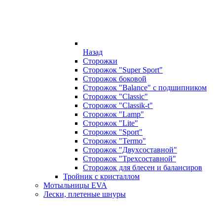
Назад
Сторожки
Сторожок "Super Sport"
Сторожок боковой
Сторожок "Balance" с подшипником
Сторожок "Classic"
Сторожок "Classik-t"
Сторожок "Lamp"
Сторожок "Lite"
Сторожок "Sport"
Сторожок "Termo"
Сторожок "Двухсоставной"
Сторожок "Трехсоставной"
Сторожок для блесен и балансиров
Тройник с кристаллом
Мотыльницы EVA
Лески, плетеные шнуры