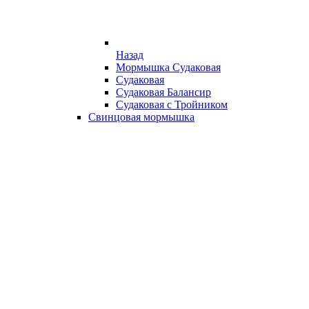
Назад
Мормышка Судаковая
Судаковая
Судаковая Балансир
Судаковая с Тройником
Свинцовая мормышка