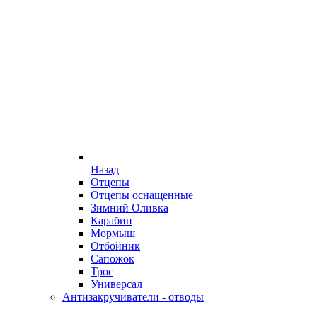
Назад
Отцепы
Отцепы оснащенные
Зимний Оливка
Карабин
Мормыш
Отбойник
Сапожок
Трос
Универсал
Антизакручиватели - отводы