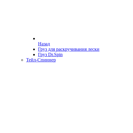
Назад
Груз для раскручивания лески
Груз Dr.Spin
Тейл-Спиннер