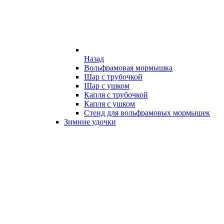
Назад
Вольфрамовая мормышка
Шар с трубочкой
Шар с ушком
Капля с трубочкой
Капля с ушком
Стенд для вольфрамовых мормышек
Зимние удочки