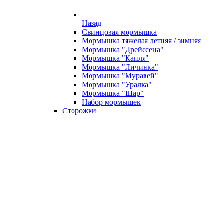
Назад
Свинцовая мормышка
Мормышка тяжелая летняя / зимняя
Мормышка "Дрейссена"
Мормышка "Капля"
Мормышка "Личинка"
Мормышка "Муравей"
Мормышка "Уралка"
Мормышка "Шар"
Набор мормышек
Сторожки