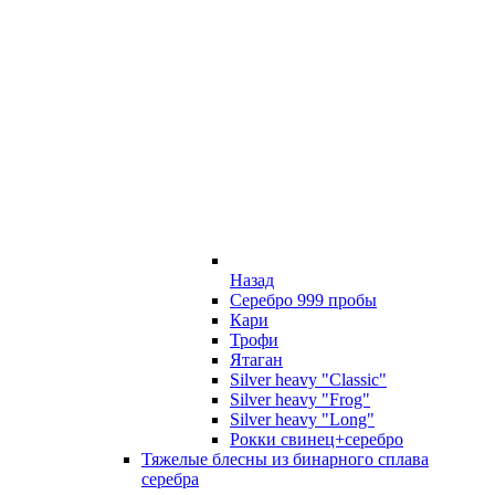
Назад
Серебро 999 пробы
Кари
Трофи
Ятаган
Silver heavy "Classic"
Silver heavy "Frog"
Silver heavy "Long"
Рокки свинец+серебро
Тяжелые блесны из бинарного сплава
серебра