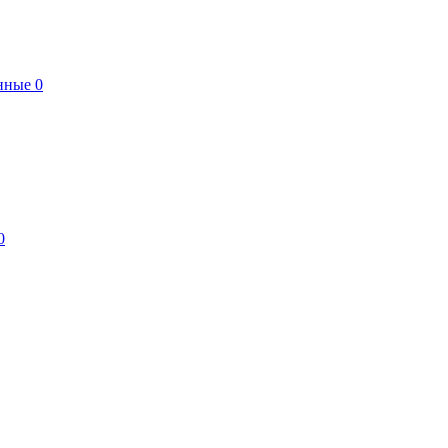
нные
0
0