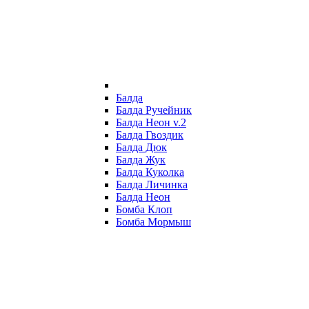
Балда
Балда Ручейник
Балда Неон v.2
Балда Гвоздик
Балда Дюк
Балда Жук
Балда Куколка
Балда Личинка
Балда Неон
Бомба Клоп
Бомба Мормыш