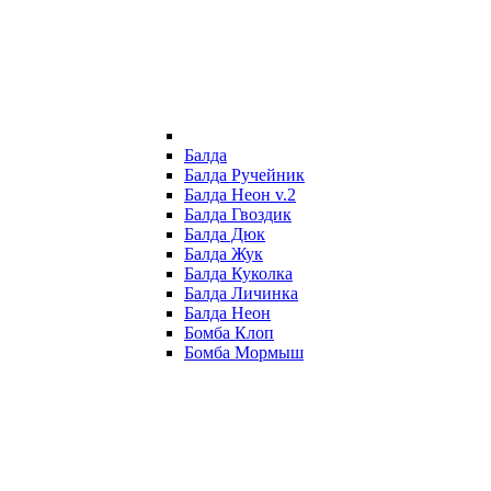
Балда
Балда Ручейник
Балда Неон v.2
Балда Гвоздик
Балда Дюк
Балда Жук
Балда Куколка
Балда Личинка
Балда Неон
Бомба Клоп
Бомба Мормыш