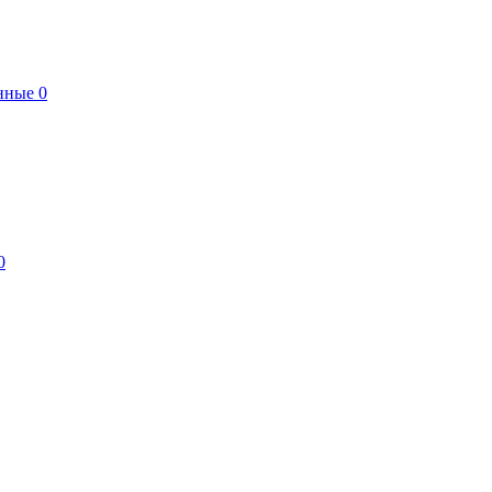
нные
0
0