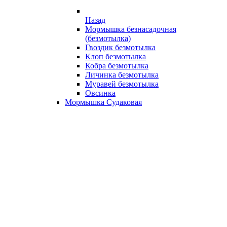
Назад
Мормышка безнасадочная
(безмотылка)
Гвоздик безмотылка
Клоп безмотылка
Кобра безмотылка
Личинка безмотылка
Муравей безмотылка
Овсинка
Мормышка Судаковая