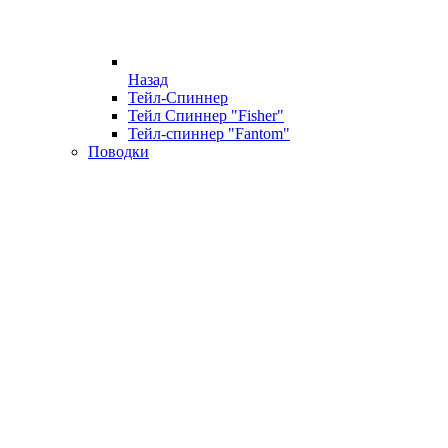
Назад
Тейл-Спиннер
Тейл Спиннер "Fisher"
Тейл-спиннер "Fantom"
Поводки