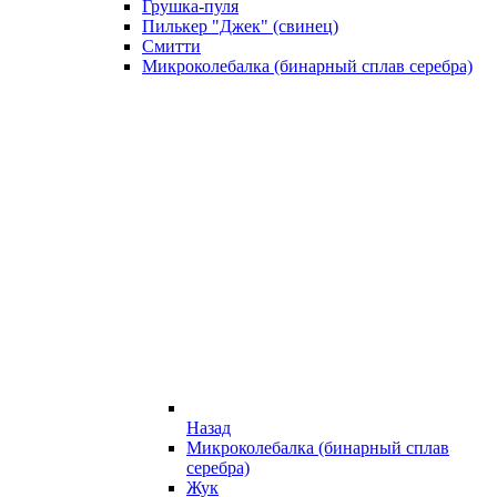
Грушка-пуля
Пилькер "Джек" (свинец)
Смитти
Микроколебалка (бинарный сплав серебра)
Назад
Микроколебалка (бинарный сплав
серебра)
Жук