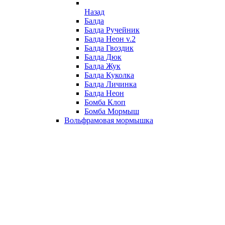
Назад
Балда
Балда Ручейник
Балда Неон v.2
Балда Гвоздик
Балда Дюк
Балда Жук
Балда Куколка
Балда Личинка
Балда Неон
Бомба Клоп
Бомба Мормыш
Вольфрамовая мормышка