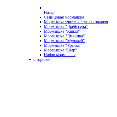
Назад
Свинцовая мормышка
Мормышка тяжелая летняя / зимняя
Мормышка "Дрейссена"
Мормышка "Капля"
Мормышка "Личинка"
Мормышка "Муравей"
Мормышка "Уралка"
Мормышка "Шар"
Набор мормышек
Сторожки