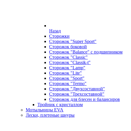
Назад
Сторожки
Сторожок "Super Sport"
Сторожок боковой
Сторожок "Balance" с подшипником
Сторожок "Classic"
Сторожок "Classik-t"
Сторожок "Lamp"
Сторожок "Lite"
Сторожок "Sport"
Сторожок "Termo"
Сторожок "Двухсоставной"
Сторожок "Трехсоставной"
Сторожок для блесен и балансиров
Тройник с кристаллом
Мотыльницы EVA
Лески, плетеные шнуры