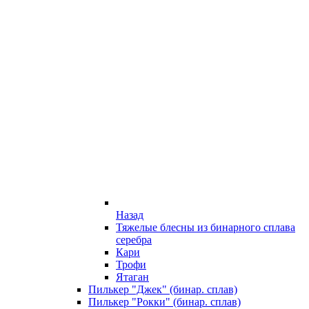
Назад
Тяжелые блесны из бинарного сплава
серебра
Кари
Трофи
Ятаган
Пилькер "Джек" (бинар. сплав)
Пилькер "Рокки" (бинар. сплав)