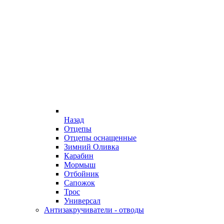
Назад
Отцепы
Отцепы оснащенные
Зимний Оливка
Карабин
Мормыш
Отбойник
Сапожок
Трос
Универсал
Антизакручиватели - отводы