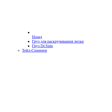
Назад
Груз для раскручивания лески
Груз Dr.Spin
Тейл-Спиннер