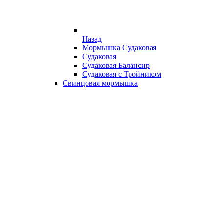
Назад
Мормышка Судаковая
Судаковая
Судаковая Балансир
Судаковая с Тройником
Свинцовая мормышка