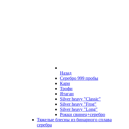
Назад
Серебро 999 пробы
Кари
Трофи
Ятаган
Silver heavy "Classic"
Silver heavy "Frog"
Silver heavy "Long"
Рокки свинец+серебро
Тяжелые блесны из бинарного сплава
серебра