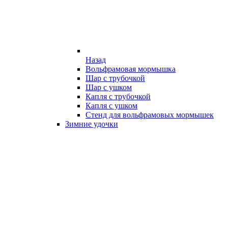
Назад
Вольфрамовая мормышка
Шар с трубочкой
Шар с ушком
Капля с трубочкой
Капля с ушком
Стенд для вольфрамовых мормышек
Зимние удочки