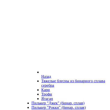
Назад
Тяжелые блесны из бинарного сплава
серебра
Кари
Трофи
Ятаган
Пилькер "Джек" (бинар. сплав)
Пилькер "Рокки" (бинар. сплав)