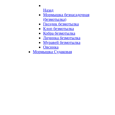
Назад
Мормышка безнасадочная
(безмотылка)
Гвоздик безмотылка
Клоп безмотылка
Кобра безмотылка
Личинка безмотылка
Муравей безмотылка
Овсинка
Мормышка Судаковая