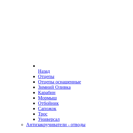
Назад
Отцепы
Отцепы оснащенные
Зимний Оливка
Карабин
Мормыш
Отбойник
Сапожок
Трос
Универсал
Антизакручиватели - отводы