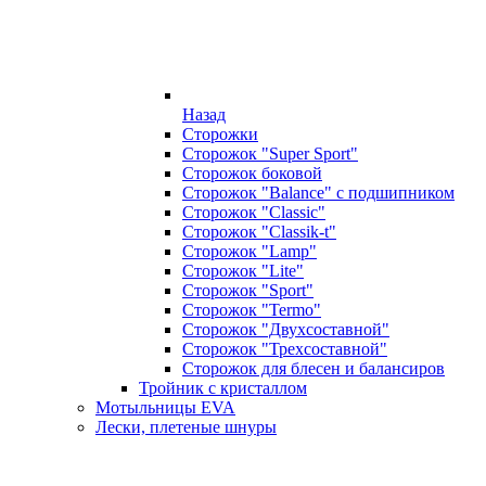
Назад
Сторожки
Сторожок "Super Sport"
Сторожок боковой
Сторожок "Balance" с подшипником
Сторожок "Classic"
Сторожок "Classik-t"
Сторожок "Lamp"
Сторожок "Lite"
Сторожок "Sport"
Сторожок "Termo"
Сторожок "Двухсоставной"
Сторожок "Трехсоставной"
Сторожок для блесен и балансиров
Тройник с кристаллом
Мотыльницы EVA
Лески, плетеные шнуры