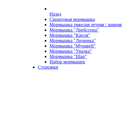
Назад
Свинцовая мормышка
Мормышка тяжелая летняя / зимняя
Мормышка "Дрейссена"
Мормышка "Капля"
Мормышка "Личинка"
Мормышка "Муравей"
Мормышка "Уралка"
Мормышка "Шар"
Набор мормышек
Сторожки