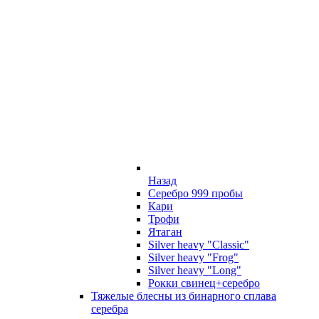
Назад
Серебро 999 пробы
Кари
Трофи
Ятаган
Silver heavy "Classic"
Silver heavy "Frog"
Silver heavy "Long"
Рокки свинец+серебро
Тяжелые блесны из бинарного сплава
серебра