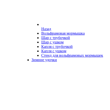
Назад
Вольфрамовая мормышка
Шар с трубочкой
Шар с ушком
Капля с трубочкой
Капля с ушком
Стенд для вольфрамовых мормышек
Зимние удочки