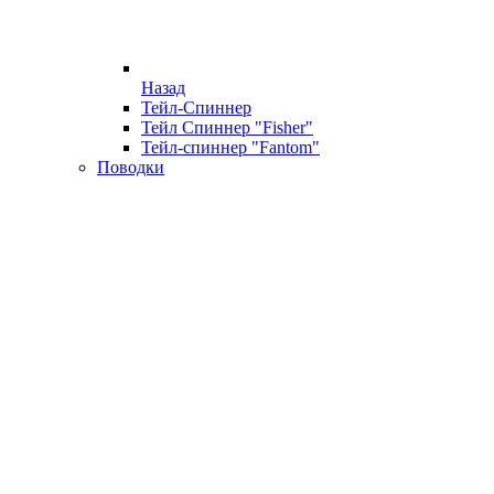
Назад
Тейл-Спиннер
Тейл Спиннер "Fisher"
Тейл-спиннер "Fantom"
Поводки