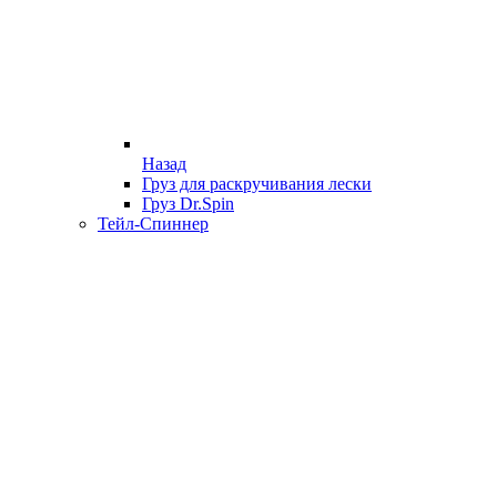
Назад
Груз для раскручивания лески
Груз Dr.Spin
Тейл-Спиннер