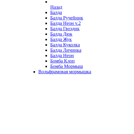
Назад
Балда
Балда Ручейник
Балда Неон v.2
Балда Гвоздик
Балда Дюк
Балда Жук
Балда Куколка
Балда Личинка
Балда Неон
Бомба Клоп
Бомба Мормыш
Вольфрамовая мормышка