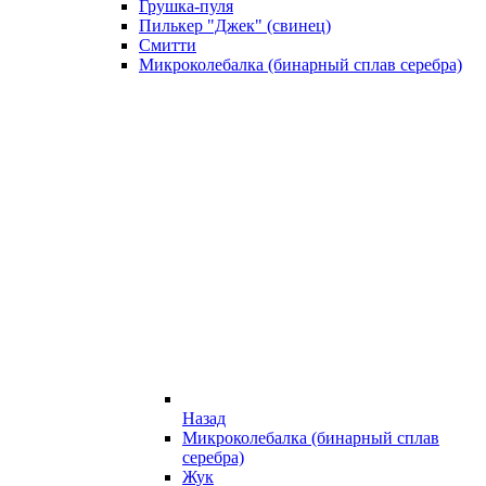
Грушка-пуля
Пилькер "Джек" (свинец)
Смитти
Микроколебалка (бинарный сплав серебра)
Назад
Микроколебалка (бинарный сплав
серебра)
Жук