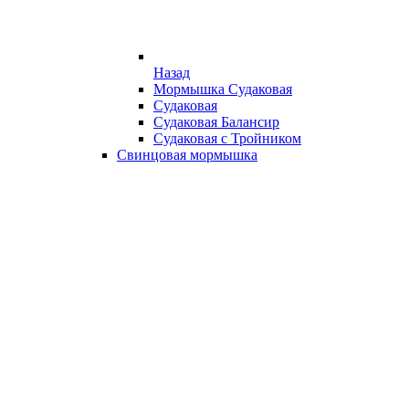
Назад
Мормышка Судаковая
Судаковая
Судаковая Балансир
Судаковая с Тройником
Свинцовая мормышка